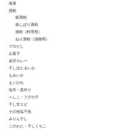
海藻
酒粕
板酒粕
袋しぼり酒粕
酒粕（料理用）
ねり酒粕（漬物用）
プロだし
お菓子
金沢カレー
干しほたるいか
もみいか
えいひれ
塩辛・黒作り
へしこ・フグの子
干し甘エビ
その他塩干魚
みりん干し
このわた・干しくちこ