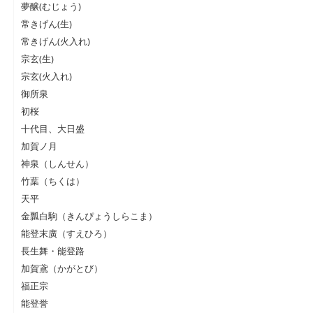
夢醸(むじょう)
常きげん(生)
常きげん(火入れ)
宗玄(生)
宗玄(火入れ)
御所泉
初桜
十代目、大日盛
加賀ノ月
神泉（しんせん）
竹葉（ちくは）
天平
金瓢白駒（きんぴょうしらこま）
能登末廣（すえひろ）
長生舞・能登路
加賀鳶（かがとび）
福正宗
能登誉