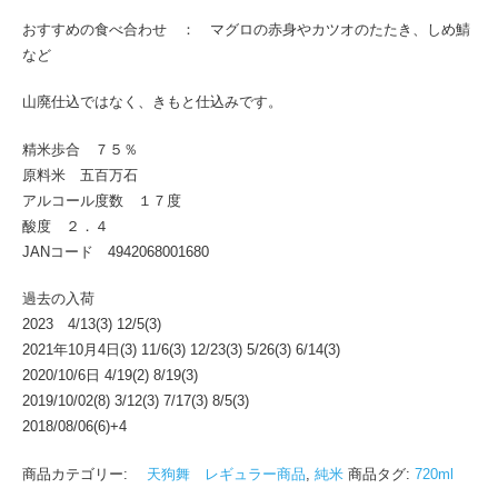
おすすめの食べ合わせ ： マグロの赤身やカツオのたたき、しめ鯖
など
山廃仕込ではなく、きもと仕込みです。
精米歩合 ７５％
原料米 五百万石
アルコール度数 １７度
酸度 ２．４
JANコード 4942068001680
過去の入荷
2023 4/13(3) 12/5(3)
2021年10月4日(3) 11/6(3) 12/23(3) 5/26(3) 6/14(3)
2020/10/6日 4/19(2) 8/19(3)
2019/10/02(8) 3/12(3) 7/17(3) 8/5(3)
2018/08/06(6)+4
商品カテゴリー:
天狗舞 レギュラー商品
,
純米
商品タグ:
720ml