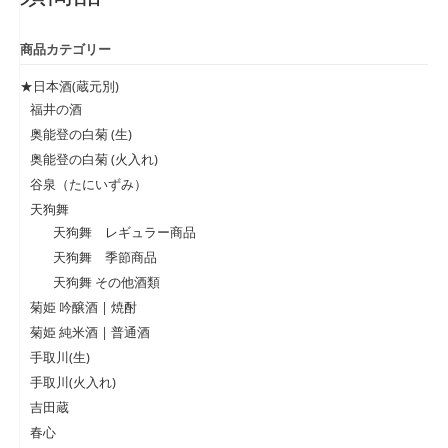
商品カテゴリー
★日本酒(蔵元別)
福井の酒
奥能登の白菊 (生)
奥能登の白菊 (火入れ)
谷泉（たにいずみ）
天狗舞
天狗舞 レギュラー商品
天狗舞 季節商品
天狗舞 その他酒類
菊姫 吟醸酒 | 焼酎
菊姫 純米酒 | 普通酒
手取川(生)
手取川(火入れ)
吉田蔵
春心