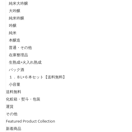
純米大吟醸
大吟醸
純米吟醸
吟醸
純米
本醸造
普通・その他
在庫整理品
生熟成+火入れ熟成
パック酒
１．８L×６本セット【送料無料】
小容量
送料無料
化粧箱・熨斗・包装
運賃
その他
Featured Product Collection
新着商品