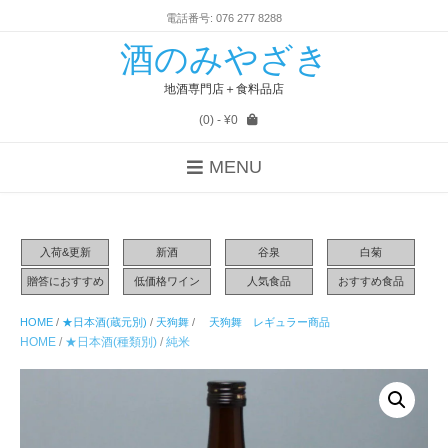
電話番号: 076 277 8288
酒のみやざき
地酒専門店＋食料品店
(0)
- ¥0
MENU
入荷&更新
新酒
谷泉
白菊
贈答におすすめ
低価格ワイン
人気食品
おすすめ食品
HOME
/
★日本酒(蔵元別)
/
天狗舞
/
天狗舞 レギュラー商品
HOME
/
★日本酒(種類別)
/
純米