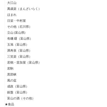
大江山
萬歳楽（まんざいらく）
ほまれ
日栄・中村屋
その他（石川県）
立山 (富山県)
有磯 曙（富山県）
玉旭（富山県）
満寿泉（富山県）
三笑楽（富山県）
若鶴・苗加屋（富山県）
若駒
黒部峡
風の盆
成政（富山県）
銀盤（富山県）
富山の酒（その他）
★食品