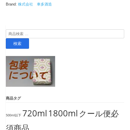
Brand:
株式会社 車多酒造
検
索
検索
対
象:
商品タグ
720ml
1800ml
クール便必
500ml以下
須商品