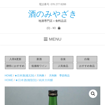
電話番号: 076 277 8288
酒のみやざき
地酒専門店＋食料品店
(0)
- ¥0
MENU
入荷&更新
新酒
谷泉
白菊
贈答におすすめ
低価格ワイン
人気食品
おすすめ食品
HOME
/
★日本酒(蔵元別)
/
天狗舞
/
天狗舞 季節商品
HOME
/
★日本酒(種類別)
/
純米大吟醸