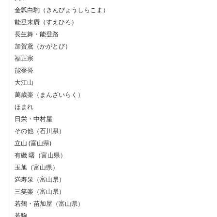
金瓢白駒（きんぴょうしらこま）
能登末廣（すえひろ）
長生舞・能登路
加賀鳶（かがとび）
福正宗
能登誉
大江山
萬歳楽（まんざいらく）
ほまれ
日栄・中村屋
その他（石川県）
立山 (富山県)
有磯 曙（富山県）
玉旭（富山県）
満寿泉（富山県）
三笑楽（富山県）
若鶴・苗加屋（富山県）
若駒