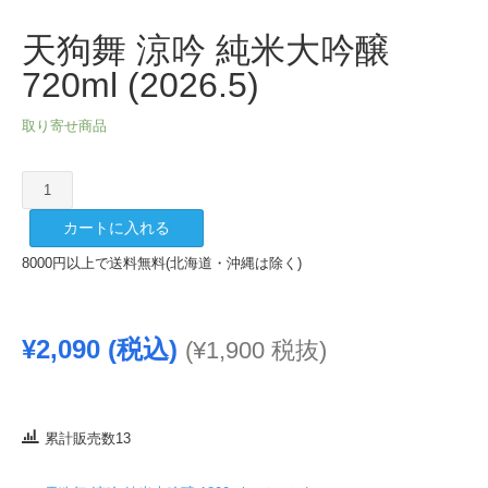
天狗舞 涼吟 純米大吟醸
720ml (2026.5)
取り寄せ商品
天
狗
カートに入れる
舞
涼
8000円以上で送料無料(北海道・沖縄は除く)
吟
純
米
¥
2,090
(税込)
(
¥
1,900
税抜)
大
吟
醸
720ml
累計販売数13
(2026.5)
個