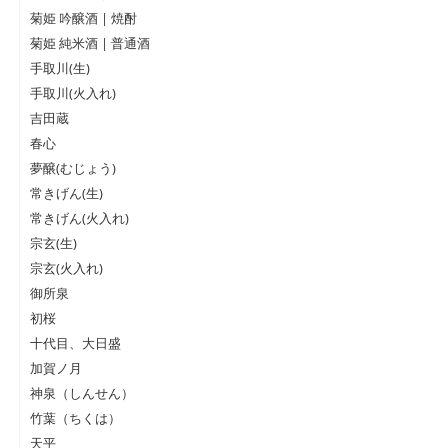
菊姫 吟醸酒 | 焼酎
菊姫 純米酒 | 普通酒
手取川(生)
手取川(火入れ)
吉田蔵
春心
夢醸(むじょう)
常きげん(生)
常きげん(火入れ)
宗玄(生)
宗玄(火入れ)
御所泉
初桜
十代目、大日盛
加賀ノ月
神泉（しんせん）
竹葉（ちくは）
天平