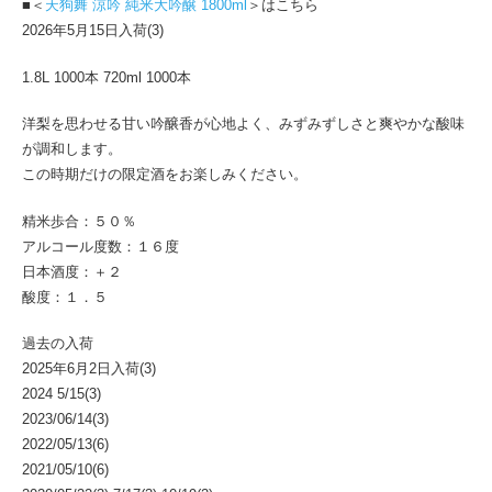
■＜
天狗舞 涼吟 純米大吟醸 1800ml
＞はこちら
2026年5月15日入荷(3)
1.8L 1000本 720ml 1000本
洋梨を思わせる甘い吟醸香が心地よく、みずみずしさと爽やかな酸味
が調和します。
この時期だけの限定酒をお楽しみください。
精米歩合：５０％
アルコール度数：１６度
日本酒度：＋２
酸度：１．５
過去の入荷
2025年6月2日入荷(3)
2024 5/15(3)
2023/06/14(3)
2022/05/13(6)
2021/05/10(6)