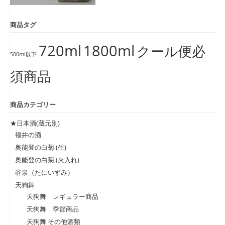
商品タグ
720ml
1800ml
クール便必
500ml以下
須商品
商品カテゴリー
★日本酒(蔵元別)
福井の酒
奥能登の白菊 (生)
奥能登の白菊 (火入れ)
谷泉（たにいずみ）
天狗舞
天狗舞 レギュラー商品
天狗舞 季節商品
天狗舞 その他酒類