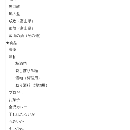
黒部峡
風の盆
成政（富山県）
銀盤（富山県）
富山の酒（その他）
★食品
海藻
酒粕
板酒粕
袋しぼり酒粕
酒粕（料理用）
ねり酒粕（漬物用）
プロだし
お菓子
金沢カレー
干しほたるいか
もみいか
えいひれ