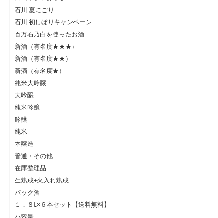
石川 夏にごり
石川 初しぼりキャンペーン
百万石乃白を使ったお酒
新酒（有名度★★★）
新酒（有名度★★）
新酒（有名度★）
純米大吟醸
大吟醸
純米吟醸
吟醸
純米
本醸造
普通・その他
在庫整理品
生熟成+火入れ熟成
パック酒
１．８L×６本セット【送料無料】
小容量