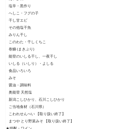
塩辛・黒作り
へしこ・フグの子
干し甘エビ
その他塩干魚
みりん干し
このわた・干しくちこ
巻鰤 (まきぶり)
能登のいしる干し、一夜干し
いしる（いしり）・よしる
食品いろいろ
みそ
醤油・調味料
奥能登 天然塩
新潟こしひかり、石川こしひかり
ご当地食材（石川県）
こわれせんべい 【取り扱い終了】
まつや とり野菜みそ 【取り扱い終了】
★焼酎・ワイン