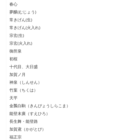
春心
夢醸(むじょう)
常きげん(生)
常きげん(火入れ)
宗玄(生)
宗玄(火入れ)
御所泉
初桜
十代目、大日盛
加賀ノ月
神泉（しんせん）
竹葉（ちくは）
天平
金瓢白駒（きんぴょうしらこま）
能登末廣（すえひろ）
長生舞・能登路
加賀鳶（かがとび）
福正宗