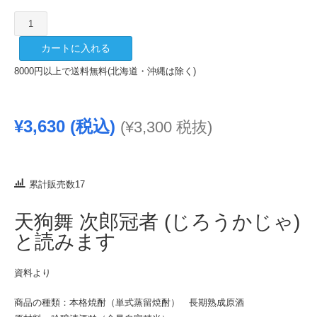
天
狗
カートに入れる
舞
次
8000円以上で送料無料(北海道・沖縄は除く)
郎
冠
者
¥
3,630
(税込)
(
¥
3,300
税抜)
750ml
個
累計販売数17
天狗舞 次郎冠者 (じろうかじゃ)
と読みます
資料より
商品の種類：本格焼酎（単式蒸留焼酎） 長期熟成原酒