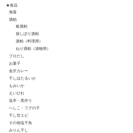
★食品
海藻
酒粕
板酒粕
袋しぼり酒粕
酒粕（料理用）
ねり酒粕（漬物用）
プロだし
お菓子
金沢カレー
干しほたるいか
もみいか
えいひれ
塩辛・黒作り
へしこ・フグの子
干し甘エビ
その他塩干魚
みりん干し