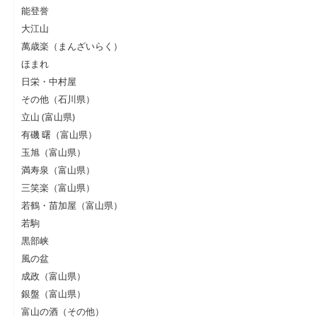
能登誉
大江山
萬歳楽（まんざいらく）
ほまれ
日栄・中村屋
その他（石川県）
立山 (富山県)
有磯 曙（富山県）
玉旭（富山県）
満寿泉（富山県）
三笑楽（富山県）
若鶴・苗加屋（富山県）
若駒
黒部峡
風の盆
成政（富山県）
銀盤（富山県）
富山の酒（その他）