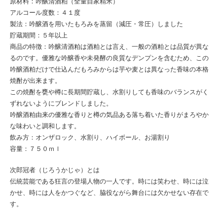
原材料：吟醸清酒粕（全量自家精米）
アルコール度数：４１度
製法：吟醸酒を用いたもろみを蒸留（減圧・常圧）しました
貯蔵期間：５年以上
商品の特徴：吟醸清酒粕は酒粕とは言え、一般の酒粕とは品質が異な
るのです。優雅な吟醸香や未発酵の良質なデンプンを含むため、この
吟醸酒粕だけで仕込んだもろみからは芋や麦とは異なった香味の本格
焼酎が出来ます。
この焼酎を甕や樽に長期間貯蔵し、水割りしても香味のバランスがく
ずれないようにブレンドしました。
吟醸酒粕由来の優雅な香りと樽の気品ある落ち着いた香りがまろやか
な味わいと調和します。
飲み方：オンザロック、水割り、ハイボール、お湯割り
容量：７５０ｍｌ
次郎冠者（じろうかじゃ）とは
伝統芸能である狂言の登場人物の一人です。時には笑わせ、時には泣
かせ、時には人をかつぐなど、脇役ながら舞台には欠かせない存在で
す。