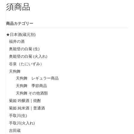
須商品
商品カテゴリー
★日本酒(蔵元別)
福井の酒
奥能登の白菊 (生)
奥能登の白菊 (火入れ)
谷泉（たにいずみ）
天狗舞
天狗舞 レギュラー商品
天狗舞 季節商品
天狗舞 その他酒類
菊姫 吟醸酒 | 焼酎
菊姫 純米酒 | 普通酒
手取川(生)
手取川(火入れ)
吉田蔵