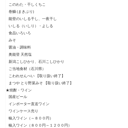
このわた・干しくちこ
巻鰤 (まきぶり)
能登のいしる干し、一夜干し
いしる（いしり）・よしる
食品いろいろ
みそ
醤油・調味料
奥能登 天然塩
新潟こしひかり、石川こしひかり
ご当地食材（石川県）
こわれせんべい 【取り扱い終了】
まつや とり野菜みそ 【取り扱い終了】
★焼酎・ワイン
国産ビール
インポーター直送ワイン
ワインケース売り
輸入ワイン（～８００円）
輸入ワイン（８００円～１２００円）