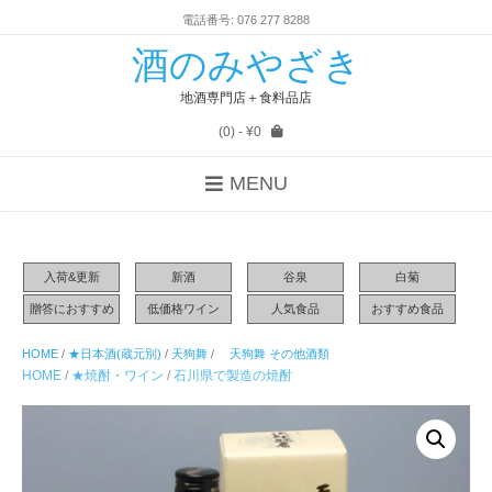
電話番号: 076 277 8288
酒のみやざき
地酒専門店＋食料品店
(0)
- ¥0
MENU
入荷&更新
新酒
谷泉
白菊
贈答におすすめ
低価格ワイン
人気食品
おすすめ食品
HOME
/
★日本酒(蔵元別)
/
天狗舞
/
天狗舞 その他酒類
HOME
/
★焼酎・ワイン
/
石川県で製造の焼酎