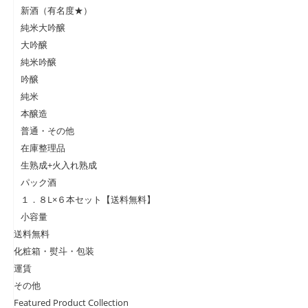
新酒（有名度★）
純米大吟醸
大吟醸
純米吟醸
吟醸
純米
本醸造
普通・その他
在庫整理品
生熟成+火入れ熟成
パック酒
１．８L×６本セット【送料無料】
小容量
送料無料
化粧箱・熨斗・包装
運賃
その他
Featured Product Collection