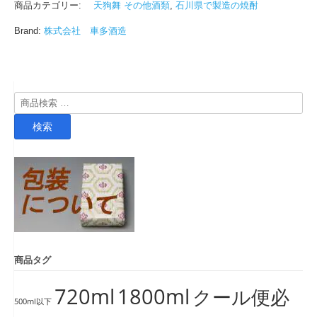
商品カテゴリー:
天狗舞 その他酒類
,
石川県で製造の焼酎
Brand:
株式会社 車多酒造
検
索
検索
対
象:
商品タグ
720ml
1800ml
クール便必
500ml以下