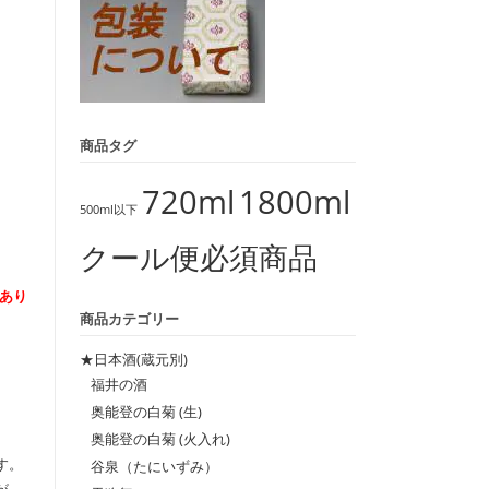
商品タグ
720ml
1800ml
500ml以下
クール便必須商品
かあり
商品カテゴリー
★日本酒(蔵元別)
福井の酒
奥能登の白菊 (生)
奥能登の白菊 (火入れ)
す。
谷泉（たにいずみ）