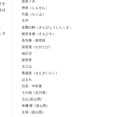
加賀ノ月
です
神泉（しんせん）
るほ
竹葉（ちくは）
天平
金瓢白駒（きんぴょうしらこま）
、
じま
能登末廣（すえひろ）
長生舞・能登路
加賀鳶（かがとび）
福正宗
能登誉
大江山
萬歳楽（まんざいらく）
ほまれ
日栄・中村屋
その他（石川県）
立山 (富山県)
有磯 曙（富山県）
玉旭（富山県）