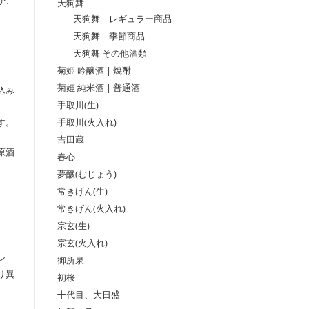
が、
天狗舞
天狗舞 レギュラー商品
天狗舞 季節商品
天狗舞 その他酒類
菊姫 吟醸酒 | 焼酎
菊姫 純米酒 | 普通酒
込み
手取川(生)
手取川(火入れ)
す。
吉田蔵
原酒
春心
夢醸(むじょう)
常きげん(生)
、
常きげん(火入れ)
宗玄(生)
宗玄(火入れ)
ン
御所泉
り異
初桜
十代目、大日盛