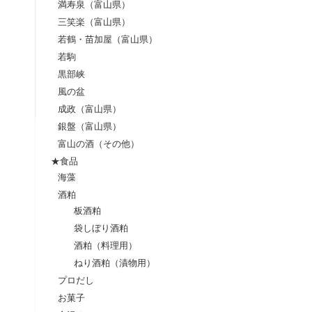
満寿泉（富山県）
三笑楽（富山県）
若鶴・苗加屋（富山県）
:
若駒
黒部峡
風の盆
成政（富山県）
銀盤（富山県）
富山の酒（その他）
★食品
海藻
酒粕
板酒粕
袋しぼり酒粕
酒粕（料理用）
ねり酒粕（漬物用）
プロだし
お菓子