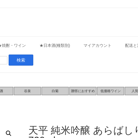
★焼酎・ワイン
★日本酒(種類別)
マイアカウント
配送と
酒
谷泉
白菊
贈答におすすめ
低価格ワイン
人
天平 純米吟醸 あらばし