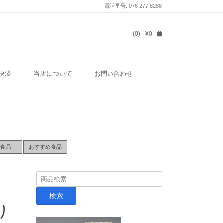
電話番号: 076 277 8288
(0)
- ¥0
決済
当店について
お問い合わせ
気食品
おすすめ食品
検
索
検索
対
り
象: