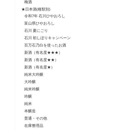
梅酒
★日本酒(種類別)
令和7年 石川ひやおろし
富山県ひやおろし
石川 夏にごり
石川 初しぼりキャンペーン
百万石乃白を使ったお酒
新酒（有名度★★★）
新酒（有名度★★）
新酒（有名度★）
純米大吟醸
大吟醸
純米吟醸
吟醸
純米
本醸造
普通・その他
在庫整理品