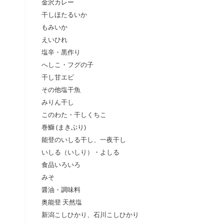
金沢カレー
干しほたるいか
もみいか
えいひれ
塩辛・黒作り
へしこ・フグの子
干し甘エビ
その他塩干魚
みりん干し
このわた・干しくちこ
巻鰤 (まきぶり)
能登のいしる干し、一夜干し
いしる（いしり）・よしる
食品いろいろ
みそ
醤油・調味料
奥能登 天然塩
新潟こしひかり、石川こしひかり