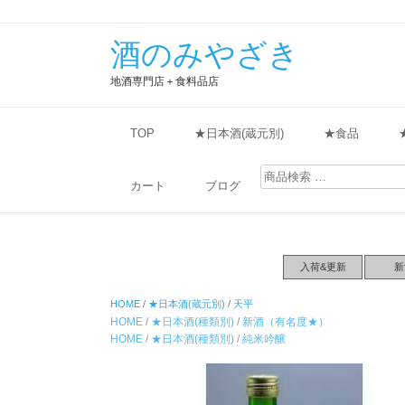
酒のみやざき
地酒専門店＋食料品店
TOP
★日本酒(蔵元別)
★食品
検
索
カート
ブログ
対
象:
入荷&更新
新
HOME
/
★日本酒(蔵元別)
/
天平
HOME
/
★日本酒(種類別)
/
新酒（有名度★）
HOME
/
★日本酒(種類別)
/
純米吟醸