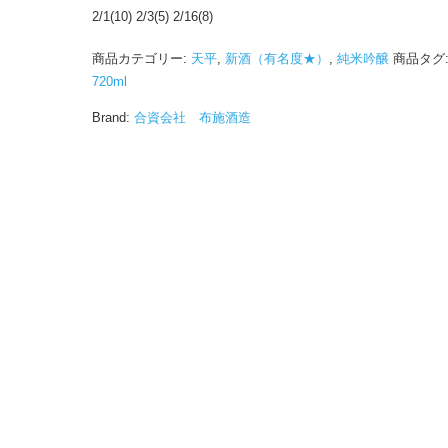
2/1(10) 2/3(5) 2/16(8)
商品カテゴリー:
天平
,
新酒（有名度★）
,
純米吟醸
商品タグ
720ml
Brand:
合資会社 布施酒造