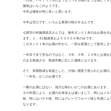
一口目、パイナップルのようなうっすら桃のような感じです
後味はいちごのようです。
今年は後味が特に良いと思います。
今年は甘口です。いろんな果実の味がするんです。
七尾市の布施酒造店さんでは、毎年タンク１本のみお酒を仕
ます。１．８L瓶換算およそ３０００本のみです。
このタンク１本のお酒の中から、一部を新酒として販売しま
一年目で全て売るのではなく、３年、５年、１０年とお酒を
のまま熟成させ、熟成年数に応じた価格となります。
さて、長期熟成を前提とした、力強い酒質で造られたお酒の
「一年生」がこのお酒です。
一般のお酒にはない、強力な味わいがこのお酒にあります。
その年度により、お酒の出来栄えは違いまして、時にはメロ
味、時にはバナナ味、時にはグレープフルーツ味と年度によ
なります。