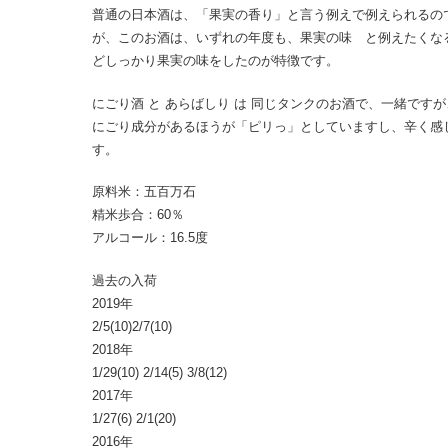
普通の日本酒は、「果実の香り」と言う例えで例えられるの
が、このお酒は、いずれの年度も、果実の味 と例えたくな
どしっかり果実の味をしたのが特徴です。
にごり酒 と あらばしり は 同じタンクのお酒で、一緒ですが
にごり成分があるほうが「ピリっ」としていますし、辛く感
す。
原料米：五百万石
精米歩合：60％
アルコール：16.5度
過去の入荷
2019年
2/5(10)2/7(10)
2018年
1/29(10) 2/14(5) 3/8(12)
2017年
1/27(6) 2/1(20)
2016年