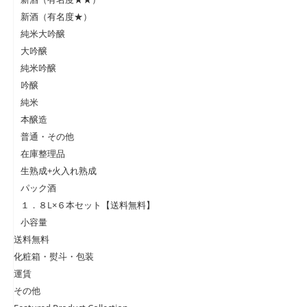
新酒（有名度★）
純米大吟醸
大吟醸
純米吟醸
吟醸
純米
本醸造
普通・その他
在庫整理品
生熟成+火入れ熟成
パック酒
１．８L×６本セット【送料無料】
小容量
送料無料
化粧箱・熨斗・包装
運賃
その他