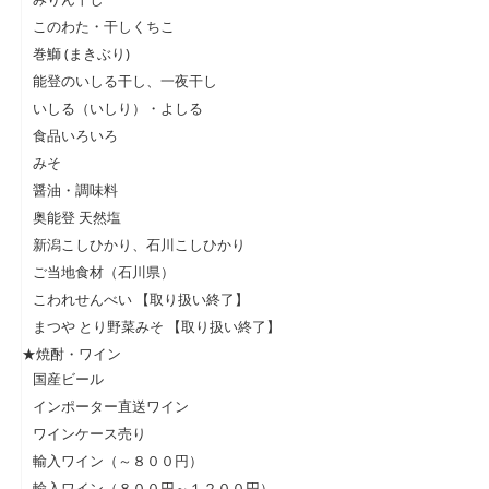
このわた・干しくちこ
巻鰤 (まきぶり)
能登のいしる干し、一夜干し
いしる（いしり）・よしる
食品いろいろ
みそ
醤油・調味料
奥能登 天然塩
新潟こしひかり、石川こしひかり
ご当地食材（石川県）
こわれせんべい 【取り扱い終了】
まつや とり野菜みそ 【取り扱い終了】
★焼酎・ワイン
国産ビール
インポーター直送ワイン
ワインケース売り
輸入ワイン（～８００円）
輸入ワイン（８００円～１２００円）