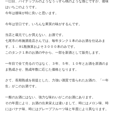
一口目、パイナップルのようなうっすら桃のような感じですが、後味
はいちごのようです。
今年は後味が特に良いと思います。
今年は甘口です。いろんな果実の味がするんです。
当店と蔵元でしか買えない、お酒です。
七尾市の布施酒造店さんでは、毎年タンク１本のみお酒を仕込みま
す。１．８L瓶換算およそ３０００本のみです。
このタンク１本のお酒の中から、一部を新酒として販売します。
一年目で全て売るのではなく、３年、５年、１０年とお酒を原酒のま
ま熟成させ、熟成年数に応じた価格となります。
さて、長期熟成を前提とした、力強い酒質で造られたお酒の、「一年
生」がこのお酒です。
一般のお酒にはない、強力な味わいがこのお酒にあります。
その年度により、お酒の出来栄えは違いまして、時にはメロン味、時
にはバナナ味、時にはグレープフルーツ味と年度により異なります。