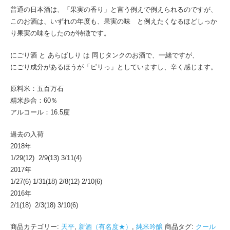
普通の日本酒は、「果実の香り」と言う例えで例えられるのですが、
このお酒は、いずれの年度も、果実の味 と例えたくなるほどしっか
り果実の味をしたのが特徴です。
にごり酒 と あらばしり は 同じタンクのお酒で、一緒ですが、
にごり成分があるほうが「ピリっ」としていますし、辛く感じます。
原料米：五百万石
精米歩合：60％
アルコール：16.5度
過去の入荷
2018年
1/29(12) 2/9(13) 3/11(4)
2017年
1/27(6) 1/31(18) 2/8(12) 2/10(6)
2016年
2/1(18) 2/3(18) 3/10(6)
商品カテゴリー:
天平
,
新酒（有名度★）
,
純米吟醸
商品タグ:
クール