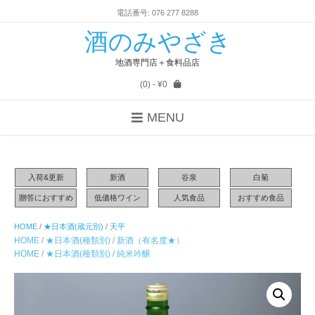
電話番号: 076 277 8288
酒のみやざき
地酒専門店＋食料品店
(0)
- ¥0
MENU
入荷&更新
新酒
谷泉
白菊
贈答におすすめ
低価格ワイン
人気食品
おすすめ食品
HOME
/
★日本酒(蔵元別)
/
天平
HOME
/
★日本酒(種類別)
/
新酒（有名度★）
HOME
/
★日本酒(種類別)
/
純米吟醸