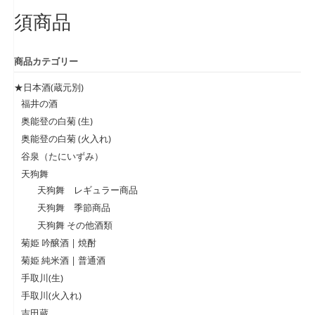
須商品
商品カテゴリー
★日本酒(蔵元別)
福井の酒
奥能登の白菊 (生)
奥能登の白菊 (火入れ)
谷泉（たにいずみ）
天狗舞
天狗舞 レギュラー商品
天狗舞 季節商品
天狗舞 その他酒類
菊姫 吟醸酒 | 焼酎
菊姫 純米酒 | 普通酒
手取川(生)
手取川(火入れ)
吉田蔵