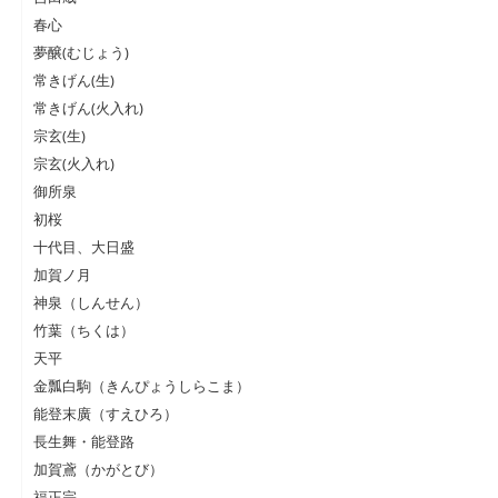
春心
夢醸(むじょう)
常きげん(生)
常きげん(火入れ)
宗玄(生)
宗玄(火入れ)
御所泉
初桜
十代目、大日盛
加賀ノ月
神泉（しんせん）
竹葉（ちくは）
天平
金瓢白駒（きんぴょうしらこま）
能登末廣（すえひろ）
長生舞・能登路
加賀鳶（かがとび）
福正宗