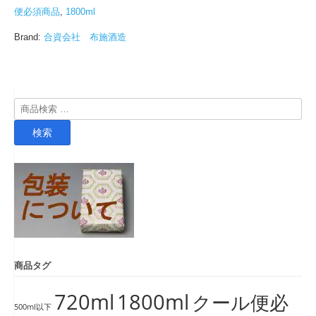
便必須商品
,
1800ml
Brand:
合資会社 布施酒造
検
索
検索
対
象:
商品タグ
720ml
1800ml
クール便必
500ml以下