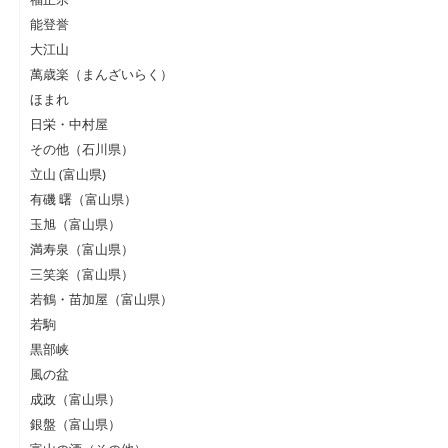
能登誉
大江山
萬歳楽（まんざいらく）
ほまれ
日栄・中村屋
その他（石川県）
立山 (富山県)
有磯 曙（富山県）
玉旭（富山県）
満寿泉（富山県）
三笑楽（富山県）
若鶴・苗加屋（富山県）
若駒
黒部峡
風の盆
成政（富山県）
銀盤（富山県）