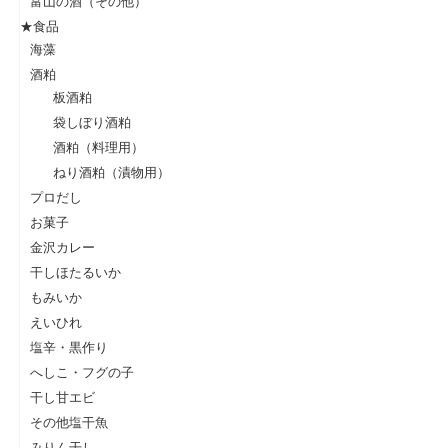
富山の酒（その他）
★食品
海藻
酒粕
板酒粕
袋しぼり酒粕
酒粕（料理用）
ねり酒粕（漬物用）
プロだし
お菓子
金沢カレー
干しほたるいか
もみいか
えいひれ
塩辛・黒作り
へしこ・フグの子
干し甘エビ
その他塩干魚
みりん干し