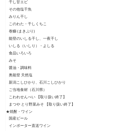
干し甘エビ
その他塩干魚
みりん干し
このわた・干しくちこ
巻鰤 (まきぶり)
能登のいしる干し、一夜干し
いしる（いしり）・よしる
食品いろいろ
みそ
醤油・調味料
奥能登 天然塩
新潟こしひかり、石川こしひかり
ご当地食材（石川県）
こわれせんべい 【取り扱い終了】
まつや とり野菜みそ 【取り扱い終了】
★焼酎・ワイン
国産ビール
インポーター直送ワイン