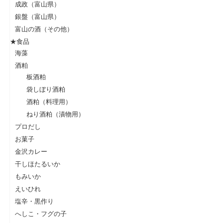
成政（富山県）
銀盤（富山県）
富山の酒（その他）
★食品
海藻
酒粕
板酒粕
袋しぼり酒粕
酒粕（料理用）
ねり酒粕（漬物用）
プロだし
お菓子
金沢カレー
干しほたるいか
もみいか
えいひれ
塩辛・黒作り
へしこ・フグの子