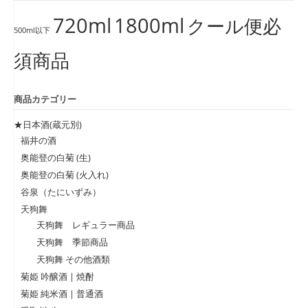
720ml
1800ml
クール便必
500ml以下
須商品
商品カテゴリー
★日本酒(蔵元別)
福井の酒
奥能登の白菊 (生)
奥能登の白菊 (火入れ)
谷泉（たにいずみ）
天狗舞
天狗舞 レギュラー商品
天狗舞 季節商品
天狗舞 その他酒類
菊姫 吟醸酒 | 焼酎
菊姫 純米酒 | 普通酒