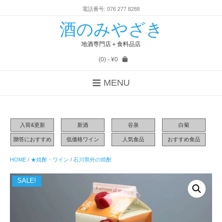
電話番号: 076 277 8288
酒のみやざき
地酒専門店＋食料品店
(0)
- ¥0
MENU
入荷&更新
新酒
谷泉
白菊
贈答におすすめ
低価格ワイン
人気食品
おすすめ食品
HOME
/
★焼酎・ワイン
/
石川県外の焼酎
SALE!