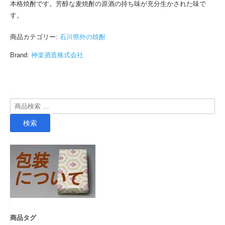
本格焼酎です。芳醇な麦焼酎の原酒の持ち味が充分生かされた味で
す。
商品カテゴリー:
石川県外の焼酎
Brand:
神楽酒造株式会社
検
索
検索
対
象:
商品タグ