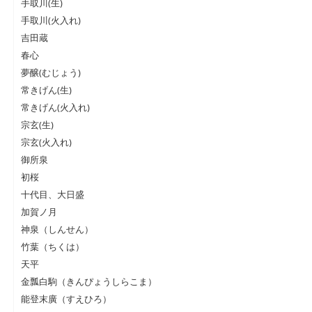
手取川(生)
手取川(火入れ)
吉田蔵
春心
夢醸(むじょう)
常きげん(生)
常きげん(火入れ)
宗玄(生)
宗玄(火入れ)
御所泉
初桜
十代目、大日盛
加賀ノ月
神泉（しんせん）
竹葉（ちくは）
天平
金瓢白駒（きんぴょうしらこま）
能登末廣（すえひろ）