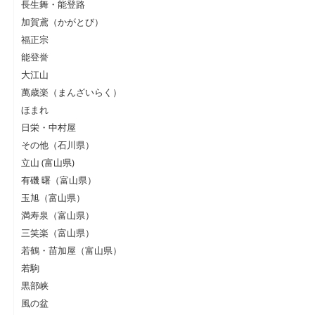
長生舞・能登路
加賀鳶（かがとび）
福正宗
能登誉
大江山
萬歳楽（まんざいらく）
ほまれ
日栄・中村屋
その他（石川県）
立山 (富山県)
有磯 曙（富山県）
玉旭（富山県）
満寿泉（富山県）
三笑楽（富山県）
若鶴・苗加屋（富山県）
若駒
黒部峡
風の盆