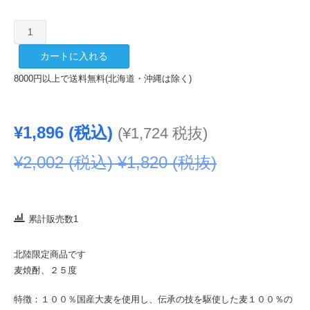
天
使
カートに入れる
の
さ
8000円以上で送料無料(北海道・沖縄は除く)
さ
や
き
¥
1,896
(税込)
(
¥
1,724
税抜)
25
度
¥
2,002
(税込)
¥
1,820
(税抜)
1800ml
パ
ッ
ク
累計販売数1
個
北陸限定商品です
麦焼酎、２５度
特徴：１００％国産大麦を使用し、伝承の技を駆使した麦１００％の