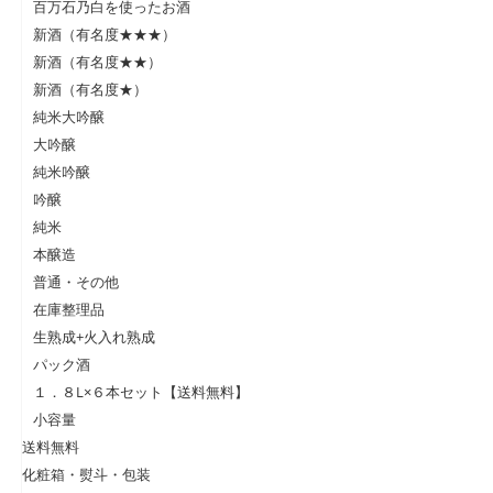
百万石乃白を使ったお酒
新酒（有名度★★★）
新酒（有名度★★）
新酒（有名度★）
純米大吟醸
大吟醸
純米吟醸
吟醸
純米
本醸造
普通・その他
在庫整理品
生熟成+火入れ熟成
パック酒
１．８L×６本セット【送料無料】
小容量
送料無料
化粧箱・熨斗・包装