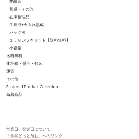
本醸造
普通・その他
在庫整理品
生熟成+火入れ熟成
パック酒
１．８L×６本セット【送料無料】
小容量
送料無料
化粧箱・熨斗・包装
運賃
その他
Featured Product Collection
新着商品
営業日、発送日について
「酒蔵どっと混む」へのリンク