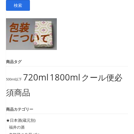
索
検索
対
象:
商品タグ
720ml
1800ml
クール便必
500ml以下
須商品
商品カテゴリー
★日本酒(蔵元別)
福井の酒