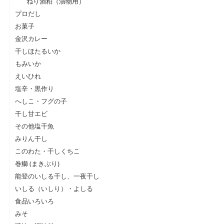
ねり酒粕（漬物用）
プロだし
お菓子
金沢カレー
干しほたるいか
もみいか
えいひれ
塩辛・黒作り
へしこ・フグの子
干し甘エビ
その他塩干魚
みりん干し
このわた・干しくちこ
巻鰤 (まきぶり)
能登のいしる干し、一夜干し
いしる（いしり）・よしる
食品いろいろ
みそ