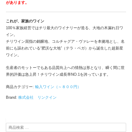
があります。
これが、家族のワイン
100％家族経営ではチリ最大のワイナリーが造る、大地の木漏れ日ワ
イン。
チリワイン屈指の銘醸地、コルチャグア・ヴァレーを本拠地とし、名
前にも謳われている“肥沃な大地”（テラ・ベガ）から誕生した超新星
ワイン。
生産者のモットーでもある品質向上への情熱は形となり、瞬く間に世
界的評価は急上昇！チリワイン成長率NO.1を誇っています。
商品カテゴリー:
輸入ワイン（～８００円）
Brand:
株式会社 リンクイン
検