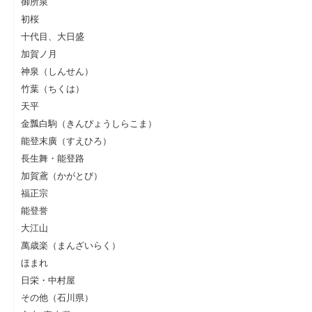
御所泉
初桜
十代目、大日盛
加賀ノ月
神泉（しんせん）
竹葉（ちくは）
天平
金瓢白駒（きんぴょうしらこま）
能登末廣（すえひろ）
長生舞・能登路
加賀鳶（かがとび）
福正宗
能登誉
大江山
萬歳楽（まんざいらく）
ほまれ
日栄・中村屋
その他（石川県）