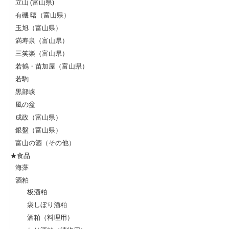
立山 (富山県)
有磯 曙（富山県）
玉旭（富山県）
満寿泉（富山県）
三笑楽（富山県）
若鶴・苗加屋（富山県）
若駒
黒部峡
風の盆
成政（富山県）
銀盤（富山県）
富山の酒（その他）
★食品
海藻
酒粕
板酒粕
袋しぼり酒粕
酒粕（料理用）