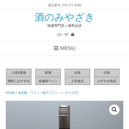
電話番号: 076 277 8288
酒のみやざき
地酒専門店＋食料品店
(0)
- ¥0
MENU
入荷&更新
新酒
谷泉
白菊
贈答におすすめ
低価格ワイン
人気食品
おすすめ食品
HOME
/
★焼酎・ワイン
/
輸入ワイン（～８００円）