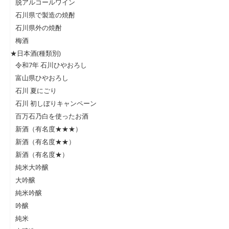
脱アルコールワイン
石川県で製造の焼酎
石川県外の焼酎
梅酒
★日本酒(種類別)
令和7年 石川ひやおろし
富山県ひやおろし
石川 夏にごり
石川 初しぼりキャンペーン
百万石乃白を使ったお酒
新酒（有名度★★★）
新酒（有名度★★）
新酒（有名度★）
純米大吟醸
大吟醸
純米吟醸
吟醸
純米