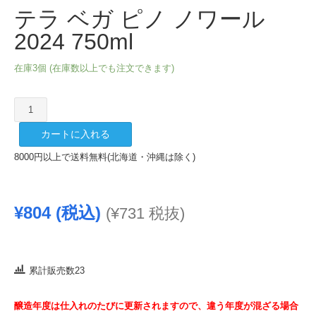
テラ ベガ ピノ ノワール
2024 750ml
在庫3個 (在庫数以上でも注文できます)
テ
ラ
カートに入れる
ベ
ガ
8000円以上で送料無料(北海道・沖縄は除く)
ピ
ノ
ノ
¥
804
(税込)
(
¥
731
税抜)
ワ
ー
ル
2024
累計販売数23
750ml
個
醸造年度は仕入れのたびに更新されますので、違う年度が混ざる場合