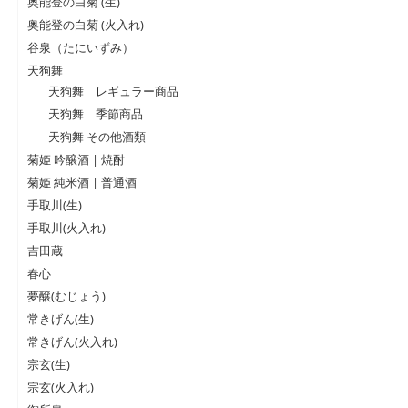
奥能登の白菊 (生)
奥能登の白菊 (火入れ)
谷泉（たにいずみ）
天狗舞
天狗舞 レギュラー商品
天狗舞 季節商品
天狗舞 その他酒類
菊姫 吟醸酒 | 焼酎
菊姫 純米酒 | 普通酒
手取川(生)
手取川(火入れ)
吉田蔵
春心
夢醸(むじょう)
常きげん(生)
常きげん(火入れ)
宗玄(生)
宗玄(火入れ)