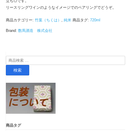
立ち◎です。
リースリングワインのようなイメージでのペアリングでどうぞ。
商品カテゴリー:
竹葉（ちくは）
,
純米
商品タグ:
720ml
Brand:
数馬酒造 株式会社
検
索
検索
対
象:
商品タグ