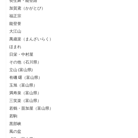
長生舞・能登路
加賀鳶（かがとび）
福正宗
能登誉
大江山
萬歳楽（まんざいらく）
ほまれ
日栄・中村屋
その他（石川県）
立山 (富山県)
有磯 曙（富山県）
玉旭（富山県）
満寿泉（富山県）
三笑楽（富山県）
若鶴・苗加屋（富山県）
若駒
黒部峡
風の盆