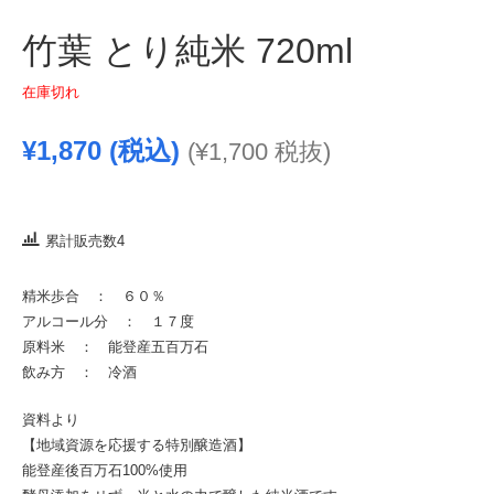
竹葉 とり純米 720ml
在庫切れ
¥
1,870
(税込)
(
¥
1,700
税抜)
累計販売数4
精米歩合 ： ６０％
アルコール分 ： １７度
原料米 ： 能登産五百万石
飲み方 ： 冷酒
資料より
【地域資源を応援する特別醸造酒】
能登産後百万石100%使用