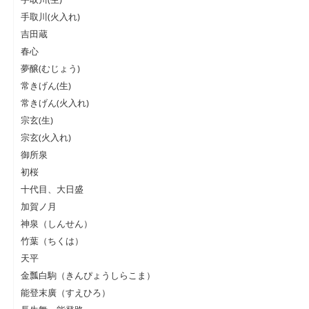
手取川(火入れ)
吉田蔵
春心
夢醸(むじょう)
常きげん(生)
常きげん(火入れ)
宗玄(生)
宗玄(火入れ)
御所泉
初桜
十代目、大日盛
加賀ノ月
神泉（しんせん）
竹葉（ちくは）
天平
金瓢白駒（きんぴょうしらこま）
能登末廣（すえひろ）