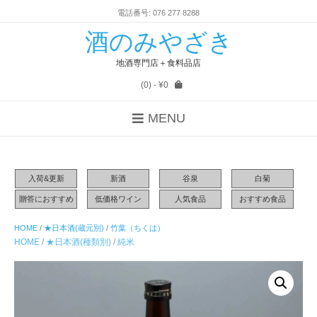
電話番号: 076 277 8288
酒のみやざき
地酒専門店＋食料品店
(0)
- ¥0
MENU
入荷&更新
新酒
谷泉
白菊
贈答におすすめ
低価格ワイン
人気食品
おすすめ食品
HOME
/
★日本酒(蔵元別)
/
竹葉（ちくは）
HOME
/
★日本酒(種類別)
/
純米