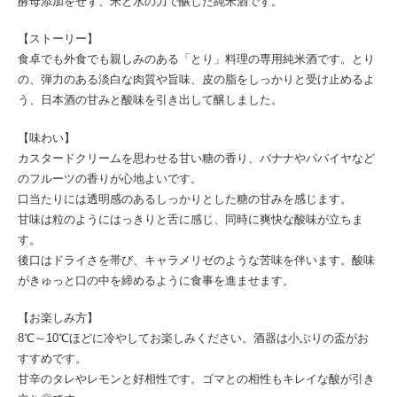
酵母添加をせず、米と水の力で醸した純米酒です。
【ストーリー】
食卓でも外食でも親しみのある「とり」料理の専用純米酒です。とり
の、弾力のある淡白な肉質や旨味、皮の脂をしっかりと受け止めるよ
う、日本酒の甘みと酸味を引き出して醸しました。
【味わい】
カスタードクリームを思わせる甘い糖の香り、バナナやパパイヤなど
のフルーツの香りが心地よいです。
口当たりには透明感のあるしっかりとした糖の甘みを感じます。
甘味は粒のようにはっきりと舌に感じ、同時に爽快な酸味が立ちま
す。
後口はドライさを帯び、キャラメリゼのような苦味を伴います。酸味
がきゅっと口の中を締めるように食事を進ませます。
【お楽しみ方】
8℃～10℃ほどに冷やしてお楽しみください。酒器は小ぶりの盃がお
すすめです。
甘辛のタレやレモンと好相性です。ゴマとの相性もキレイな酸が引き