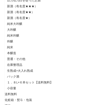
百万石乃白を使ったお酒
新酒（有名度★★★）
新酒（有名度★★）
新酒（有名度★）
純米大吟醸
大吟醸
純米吟醸
吟醸
純米
本醸造
普通・その他
在庫整理品
生熟成+火入れ熟成
パック酒
１．８L×６本セット【送料無料】
小容量
送料無料
化粧箱・熨斗・包装