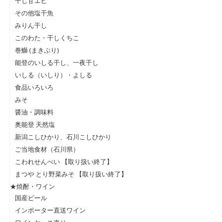
干し甘エビ
その他塩干魚
みりん干し
このわた・干しくちこ
巻鰤 (まきぶり)
能登のいしる干し、一夜干し
いしる（いしり）・よしる
食品いろいろ
みそ
醤油・調味料
奥能登 天然塩
新潟こしひかり、石川こしひかり
ご当地食材（石川県）
こわれせんべい 【取り扱い終了】
まつや とり野菜みそ 【取り扱い終了】
★焼酎・ワイン
国産ビール
インポーター直送ワイン