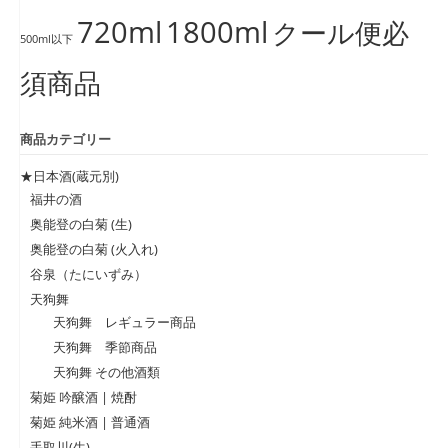
720ml
1800ml
クール便必
500ml以下
須商品
商品カテゴリー
★日本酒(蔵元別)
福井の酒
奥能登の白菊 (生)
奥能登の白菊 (火入れ)
谷泉（たにいずみ）
天狗舞
天狗舞 レギュラー商品
天狗舞 季節商品
天狗舞 その他酒類
菊姫 吟醸酒 | 焼酎
菊姫 純米酒 | 普通酒
手取川(生)