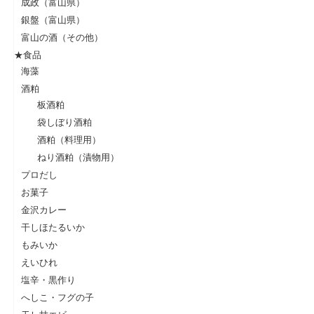
成政（富山県）
銀盤（富山県）
富山の酒（その他）
★食品
海藻
酒粕
板酒粕
袋しぼり酒粕
酒粕（料理用）
ねり酒粕（漬物用）
プロだし
お菓子
金沢カレー
干しほたるいか
もみいか
えいひれ
塩辛・黒作り
へしこ・フグの子