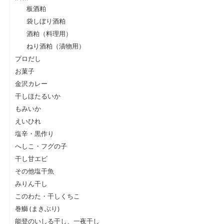
板酒粕
袋しぼり酒粕
酒粕（料理用）
ねり酒粕（漬物用）
プロだし
お菓子
金沢カレー
干しほたるいか
もみいか
えいひれ
塩辛・黒作り
へしこ・フグの子
干し甘エビ
その他塩干魚
みりん干し
このわた・干しくちこ
巻鰤 (まきぶり)
能登のいしる干し、一夜干し