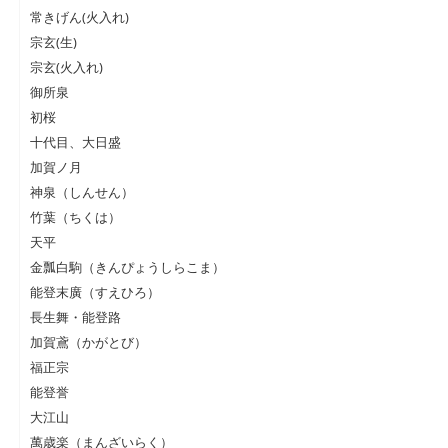
常きげん(火入れ)
宗玄(生)
宗玄(火入れ)
御所泉
初桜
十代目、大日盛
加賀ノ月
神泉（しんせん）
竹葉（ちくは）
天平
金瓢白駒（きんぴょうしらこま）
能登末廣（すえひろ）
長生舞・能登路
加賀鳶（かがとび）
福正宗
能登誉
大江山
萬歳楽（まんざいらく）