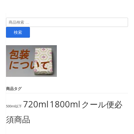
検
索
検索
対
象:
商品タグ
720ml
1800ml
クール便必
500ml以下
須商品