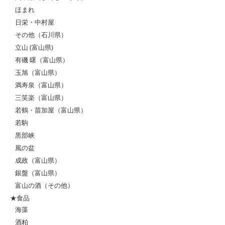
ほまれ
日栄・中村屋
その他（石川県）
立山 (富山県)
有磯 曙（富山県）
玉旭（富山県）
満寿泉（富山県）
三笑楽（富山県）
若鶴・苗加屋（富山県）
若駒
黒部峡
風の盆
成政（富山県）
銀盤（富山県）
富山の酒（その他）
★食品
海藻
酒粕