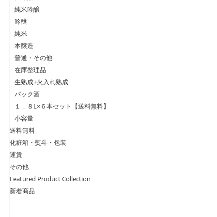
純米吟醸
吟醸
純米
本醸造
普通・その他
在庫整理品
生熟成+火入れ熟成
パック酒
１．８L×６本セット【送料無料】
小容量
送料無料
化粧箱・熨斗・包装
運賃
その他
Featured Product Collection
新着商品