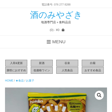
電話番号: 076 277 8288
酒のみやざき
地酒専門店＋食料品店
(0)
- ¥0
MENU
入荷&更新
新酒
谷泉
白菊
贈答におすすめ
低価格ワイン
人気食品
おすすめ食品
HOME
/
★食品
/
お菓子