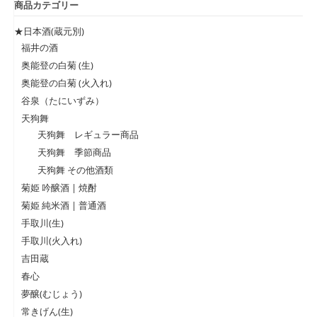
商品カテゴリー
★日本酒(蔵元別)
福井の酒
奥能登の白菊 (生)
奥能登の白菊 (火入れ)
谷泉（たにいずみ）
天狗舞
天狗舞 レギュラー商品
天狗舞 季節商品
天狗舞 その他酒類
菊姫 吟醸酒 | 焼酎
菊姫 純米酒 | 普通酒
手取川(生)
手取川(火入れ)
吉田蔵
春心
夢醸(むじょう)
常きげん(生)