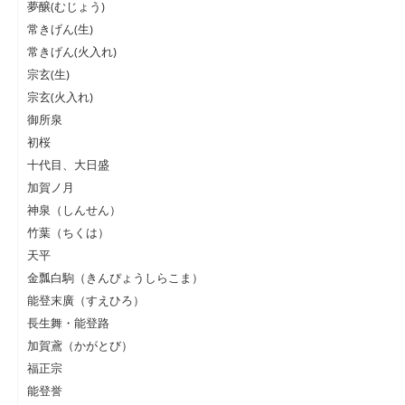
夢醸(むじょう)
常きげん(生)
常きげん(火入れ)
宗玄(生)
宗玄(火入れ)
御所泉
初桜
十代目、大日盛
加賀ノ月
神泉（しんせん）
竹葉（ちくは）
天平
金瓢白駒（きんぴょうしらこま）
能登末廣（すえひろ）
長生舞・能登路
加賀鳶（かがとび）
福正宗
能登誉