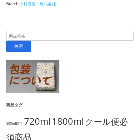
Brand:
中村酒造 株式会社
検
索
検索
対
象:
商品タグ
720ml
1800ml
クール便必
500ml以下
須商品