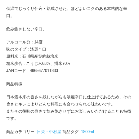
低温でじっくり仕込・熟成させた、ほどよいコクのある本格的な辛
口。
飲み飽きしない辛口。
アルコール分 : 14度
味のタイプ : 淡麗辛口
原料米 : 石川県産契約栽培米
精米歩合 : こうじ米65%、掛米70%
JANコード : 4965677011833
商品特徴
日本酒本来の旨さを残しながらも淡麗辛口に仕上げてあるため、その
旨さとキレによりどんな料理にも合わせられる味わいです。
またその後味の良さで飲み飽きせずにお楽しみいただけることも特徴
です。
商品カテゴリー:
日栄・中村屋
商品タグ:
1800ml