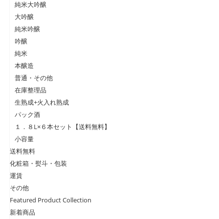
純米大吟醸
大吟醸
純米吟醸
吟醸
純米
本醸造
普通・その他
在庫整理品
生熟成+火入れ熟成
パック酒
１．８L×６本セット【送料無料】
小容量
送料無料
化粧箱・熨斗・包装
運賃
その他
Featured Product Collection
新着商品