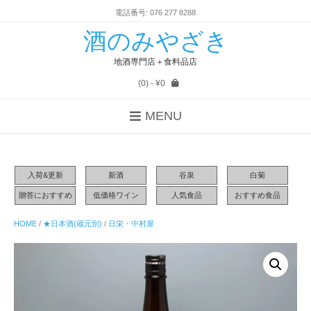
電話番号: 076 277 8288
酒のみやざき
地酒専門店＋食料品店
(0)
- ¥0
MENU
入荷&更新
新酒
谷泉
白菊
贈答におすすめ
低価格ワイン
人気食品
おすすめ食品
HOME
/
★日本酒(蔵元別)
/
日栄・中村屋