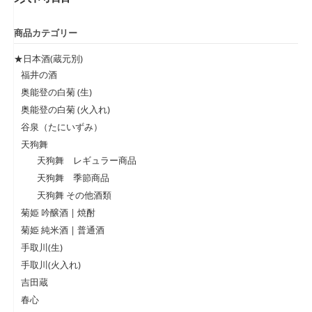
商品カテゴリー
★日本酒(蔵元別)
福井の酒
奥能登の白菊 (生)
奥能登の白菊 (火入れ)
谷泉（たにいずみ）
天狗舞
天狗舞 レギュラー商品
天狗舞 季節商品
天狗舞 その他酒類
菊姫 吟醸酒 | 焼酎
菊姫 純米酒 | 普通酒
手取川(生)
手取川(火入れ)
吉田蔵
春心