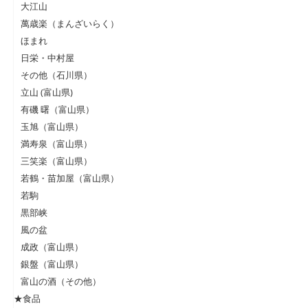
大江山
萬歳楽（まんざいらく）
ほまれ
日栄・中村屋
その他（石川県）
立山 (富山県)
有磯 曙（富山県）
玉旭（富山県）
満寿泉（富山県）
三笑楽（富山県）
若鶴・苗加屋（富山県）
若駒
黒部峡
風の盆
成政（富山県）
銀盤（富山県）
富山の酒（その他）
★食品