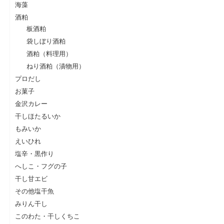
海藻
酒粕
板酒粕
袋しぼり酒粕
酒粕（料理用）
ねり酒粕（漬物用）
プロだし
お菓子
金沢カレー
干しほたるいか
もみいか
えいひれ
塩辛・黒作り
へしこ・フグの子
干し甘エビ
その他塩干魚
みりん干し
このわた・干しくちこ