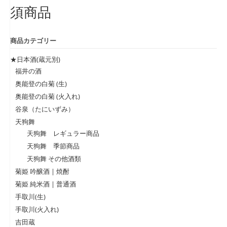
須商品
商品カテゴリー
★日本酒(蔵元別)
福井の酒
奥能登の白菊 (生)
奥能登の白菊 (火入れ)
谷泉（たにいずみ）
天狗舞
天狗舞 レギュラー商品
天狗舞 季節商品
天狗舞 その他酒類
菊姫 吟醸酒 | 焼酎
菊姫 純米酒 | 普通酒
手取川(生)
手取川(火入れ)
吉田蔵