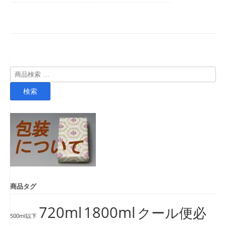
検
索
検索
対
象:
商品タグ
720ml
1800ml
クール便必
500ml以下