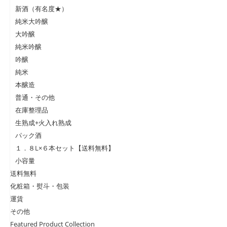
新酒（有名度★）
純米大吟醸
大吟醸
純米吟醸
吟醸
純米
本醸造
普通・その他
在庫整理品
生熟成+火入れ熟成
パック酒
１．８L×６本セット【送料無料】
小容量
送料無料
化粧箱・熨斗・包装
運賃
その他
Featured Product Collection