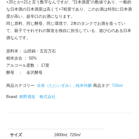
+20とか+21と言う数字なんですが、”日本酒度”の数値であり、一般的
な日本酒の日本酒度は高くて+7程度であり、このお酒は特別に日本酒
度が高い、超辛口のお酒になります。
同じ原料、同じ酵母、同じ環境で、2本のタンクでお酒を造ってい
て、親子でそれぞれの製造を独自に担当している、遊び心のある日本
酒なんです。
原料米： 山田錦・五百万石
精米歩合 ： 50%
アルコール度数 ： 17度
酵母 ： 金沢酵母
商品カテゴリー:
谷泉（たにいずみ）
,
純米吟醸
商品タグ:
720ml
Brand:
鶴野酒造 株式会社
サイズ
1800ml, 720ml