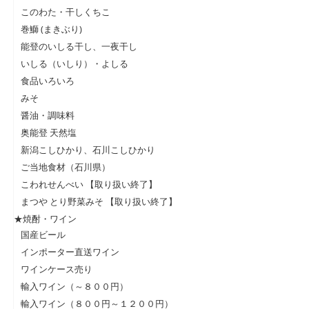
このわた・干しくちこ
巻鰤 (まきぶり)
能登のいしる干し、一夜干し
いしる（いしり）・よしる
食品いろいろ
みそ
醤油・調味料
奥能登 天然塩
新潟こしひかり、石川こしひかり
ご当地食材（石川県）
こわれせんべい 【取り扱い終了】
まつや とり野菜みそ 【取り扱い終了】
★焼酎・ワイン
国産ビール
インポーター直送ワイン
ワインケース売り
輸入ワイン（～８００円）
輸入ワイン（８００円～１２００円）