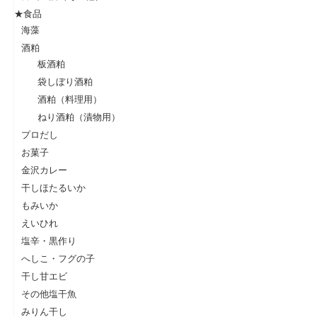
★食品
海藻
酒粕
板酒粕
袋しぼり酒粕
酒粕（料理用）
ねり酒粕（漬物用）
プロだし
お菓子
金沢カレー
干しほたるいか
もみいか
えいひれ
塩辛・黒作り
へしこ・フグの子
干し甘エビ
その他塩干魚
みりん干し