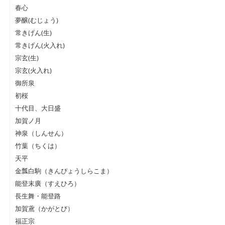
春心
夢醸(むじょう)
常きげん(生)
常きげん(火入れ)
宗玄(生)
宗玄(火入れ)
御所泉
初桜
十代目、大日盛
加賀ノ月
神泉（しんせん）
竹葉（ちくは）
天平
金瓢白駒（きんぴょうしらこま）
能登末廣（すえひろ）
長生舞・能登路
加賀鳶（かがとび）
福正宗