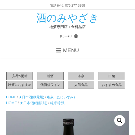
電話番号: 076 277 8288
酒のみやざき
地酒専門店＋食料品店
(0)
- ¥0
MENU
入荷&更新
新酒
谷泉
白菊
贈答におすすめ
低価格ワイン
人気食品
おすすめ食品
HOME
/
★日本酒(蔵元別)
/
谷泉（たにいずみ）
HOME
/
★日本酒(種類別)
/
純米吟醸