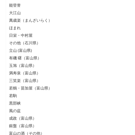
能登誉
大江山
萬歳楽（まんざいらく）
ほまれ
日栄・中村屋
その他（石川県）
立山 (富山県)
有磯 曙（富山県）
玉旭（富山県）
満寿泉（富山県）
三笑楽（富山県）
若鶴・苗加屋（富山県）
若駒
黒部峡
風の盆
成政（富山県）
銀盤（富山県）
富山の酒（その他）