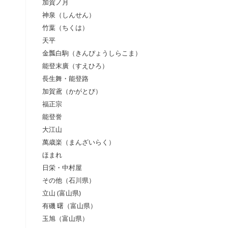
加賀ノ月
神泉（しんせん）
竹葉（ちくは）
天平
金瓢白駒（きんぴょうしらこま）
能登末廣（すえひろ）
長生舞・能登路
加賀鳶（かがとび）
福正宗
能登誉
大江山
萬歳楽（まんざいらく）
ほまれ
日栄・中村屋
その他（石川県）
立山 (富山県)
有磯 曙（富山県）
玉旭（富山県）