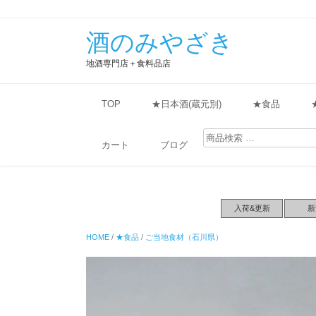
酒のみやざき
地酒専門店＋食料品店
TOP
★日本酒(蔵元別)
★食品
検
索
カート
ブログ
対
象:
入荷&更新
新
HOME
/
★食品
/
ご当地食材（石川県）