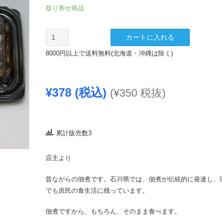
取り寄せ商品
わ
カートに入れる
か
8000円以上で送料無料(北海道・沖縄は除く)
さ
ぎ
や
¥
378
(税込)
(
¥
350
税抜)
わ
ら
か
煮
累計販売数3
65g
個
店主より
昔ながらの佃煮です。石川県では、佃煮が伝統的に発達し、
でも庶民の食生活に残っています。
佃煮ですから、もちろん、そのまま食べます。