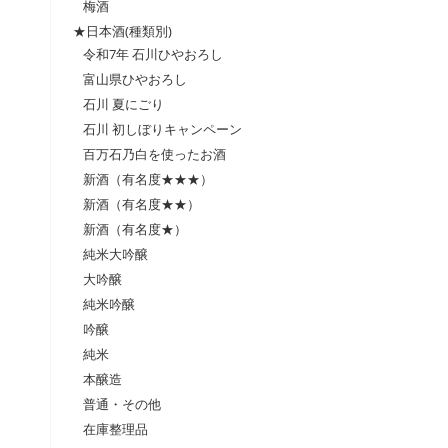
梅酒
★日本酒(種類別)
令和7年 石川ひやおろし
富山県ひやおろし
石川 夏にごり
石川 初しぼりキャンペーン
百万石乃白を使ったお酒
新酒（有名度★★★）
新酒（有名度★★）
新酒（有名度★）
純米大吟醸
大吟醸
純米吟醸
吟醸
純米
本醸造
普通・その他
在庫整理品