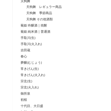
天狗舞
天狗舞 レギュラー商品
天狗舞 季節商品
天狗舞 その他酒類
菊姫 吟醸酒 | 焼酎
菊姫 純米酒 | 普通酒
手取川(生)
手取川(火入れ)
吉田蔵
春心
夢醸(むじょう)
常きげん(生)
常きげん(火入れ)
宗玄(生)
宗玄(火入れ)
御所泉
初桜
十代目、大日盛