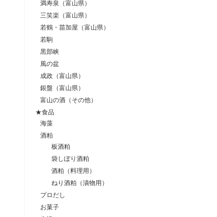
満寿泉（富山県）
三笑楽（富山県）
若鶴・苗加屋（富山県）
若駒
黒部峡
風の盆
成政（富山県）
銀盤（富山県）
富山の酒（その他）
★食品
海藻
酒粕
板酒粕
袋しぼり酒粕
酒粕（料理用）
ねり酒粕（漬物用）
プロだし
お菓子