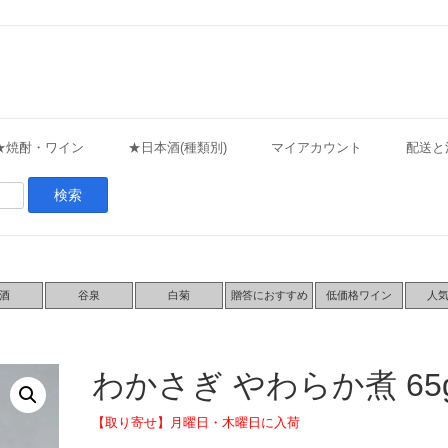
★焼酎・ワイン
★日本酒(種類別)
マイアカウント
配送と
酒
谷泉
白菊
贈答におすすめ
低価格ワイン
人
わかさぎ やわらか煮 65
【取り寄せ】月曜日・木曜日に入荷