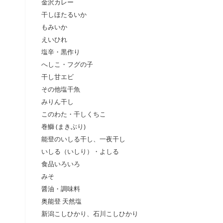
金沢カレー
干しほたるいか
もみいか
えいひれ
塩辛・黒作り
へしこ・フグの子
干し甘エビ
その他塩干魚
みりん干し
このわた・干しくちこ
巻鰤 (まきぶり)
能登のいしる干し、一夜干し
いしる（いしり）・よしる
食品いろいろ
みそ
醤油・調味料
奥能登 天然塩
新潟こしひかり、石川こしひかり