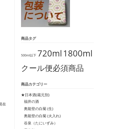
商品タグ
720ml
1800ml
500ml以下
クール便必須商品
商品カテゴリー
★日本酒(蔵元別)
福井の酒
現在
奥能登の白菊 (生)
奥能登の白菊 (火入れ)
谷泉（たにいずみ）