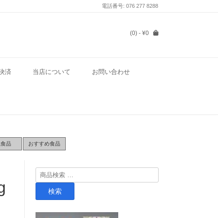
電話番号: 076 277 8288
(0)
- ¥0
決済
当店について
お問い合わせ
気食品
おすすめ食品
検
g
索
検索
対
象: