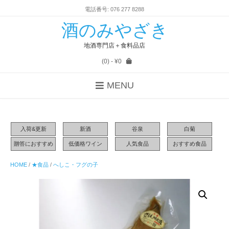
電話番号: 076 277 8288
酒のみやざき
地酒専門店＋食料品店
(0)
- ¥0
MENU
入荷&更新
新酒
谷泉
白菊
贈答におすすめ
低価格ワイン
人気食品
おすすめ食品
HOME
/
★食品
/
へしこ・フグの子