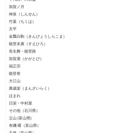
加賀ノ月
神泉（しんせん）
竹葉（ちくは）
天平
金瓢白駒（きんぴょうしらこま）
能登末廣（すえひろ）
長生舞・能登路
加賀鳶（かがとび）
福正宗
能登誉
大江山
萬歳楽（まんざいらく）
ほまれ
日栄・中村屋
その他（石川県）
立山 (富山県)
有磯 曙（富山県）
玉旭（富山県）