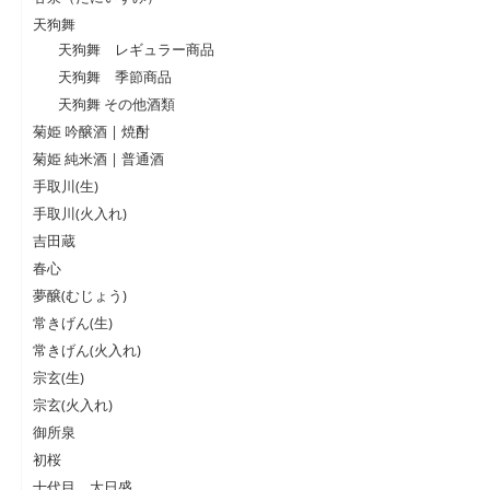
天狗舞
天狗舞 レギュラー商品
天狗舞 季節商品
天狗舞 その他酒類
菊姫 吟醸酒 | 焼酎
菊姫 純米酒 | 普通酒
手取川(生)
手取川(火入れ)
吉田蔵
春心
夢醸(むじょう)
常きげん(生)
常きげん(火入れ)
宗玄(生)
宗玄(火入れ)
御所泉
初桜
十代目、大日盛