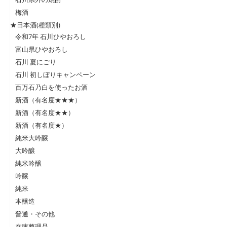
梅酒
★日本酒(種類別)
令和7年 石川ひやおろし
富山県ひやおろし
石川 夏にごり
石川 初しぼりキャンペーン
百万石乃白を使ったお酒
新酒（有名度★★★）
新酒（有名度★★）
新酒（有名度★）
純米大吟醸
大吟醸
純米吟醸
吟醸
純米
本醸造
普通・その他
在庫整理品