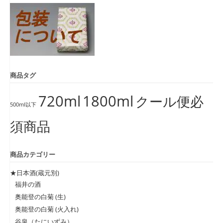
商品タグ
720ml
1800ml
クール便必
500ml以下
須商品
商品カテゴリー
★日本酒(蔵元別)
福井の酒
奥能登の白菊 (生)
奥能登の白菊 (火入れ)
谷泉（たにいずみ）