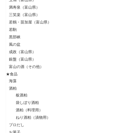
満寿泉（富山県）
三笑楽（富山県）
若鶴・苗加屋（富山県）
若駒
黒部峡
風の盆
成政（富山県）
銀盤（富山県）
富山の酒（その他）
★食品
海藻
酒粕
板酒粕
袋しぼり酒粕
酒粕（料理用）
ねり酒粕（漬物用）
プロだし
お菓子