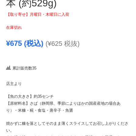
本 (約529g)
【取り寄せ】月曜日・木曜日に入荷
在庫切れ
¥
675
(税込)
(
¥
625
税抜)
累計販売数35
店主より
【魚の大きさ】約35センチ
【原材料名】さば（静岡県、季節によりほかの国産産地の場合あ
り）・米糠・糀・食塩・唐辛子・魚醤
焼かずに糠を落としてそのまま薄くスライスしてお召し上がりくださ
い。