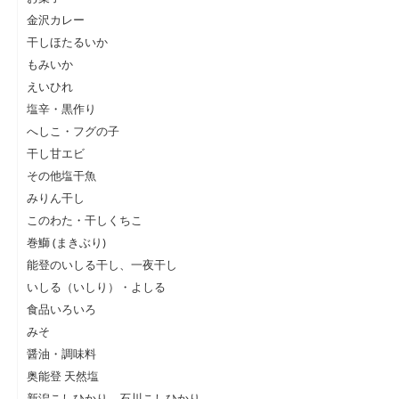
金沢カレー
干しほたるいか
もみいか
えいひれ
塩辛・黒作り
へしこ・フグの子
干し甘エビ
その他塩干魚
みりん干し
このわた・干しくちこ
巻鰤 (まきぶり)
能登のいしる干し、一夜干し
いしる（いしり）・よしる
食品いろいろ
みそ
醤油・調味料
奥能登 天然塩
新潟こしひかり、石川こしひかり