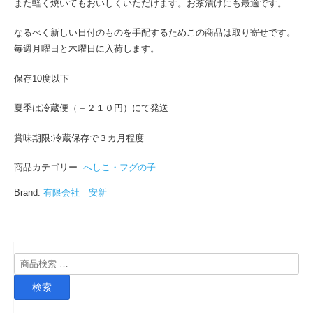
また軽く焼いてもおいしくいただけます。お茶漬けにも最適です。
なるべく新しい日付のものを手配するためこの商品は取り寄せです。
毎週月曜日と木曜日に入荷します。
保存10度以下
夏季は冷蔵便（＋２１０円）にて発送
賞味期限:冷蔵保存で３カ月程度
商品カテゴリー:
へしこ・フグの子
Brand:
有限会社 安新
検
索
検索
対
象: