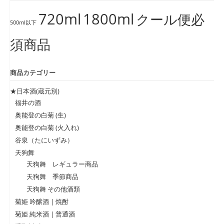
720ml
1800ml
クール便必
500ml以下
須商品
商品カテゴリー
★日本酒(蔵元別)
福井の酒
奥能登の白菊 (生)
奥能登の白菊 (火入れ)
谷泉（たにいずみ）
天狗舞
天狗舞 レギュラー商品
天狗舞 季節商品
天狗舞 その他酒類
菊姫 吟醸酒 | 焼酎
菊姫 純米酒 | 普通酒