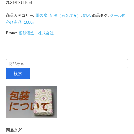
2024年2月16日
商品カテゴリー:
風の盆
,
新酒（有名度★）
,
純米
商品タグ:
クール便
必須商品
,
1800ml
Brand:
福鶴酒造 株式会社
検
索
検索
対
象:
商品タグ