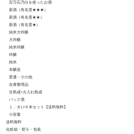
百万石乃白を使ったお酒
新酒（有名度★★★）
新酒（有名度★★）
新酒（有名度★）
純米大吟醸
大吟醸
純米吟醸
吟醸
純米
本醸造
普通・その他
在庫整理品
生熟成+火入れ熟成
パック酒
１．８L×６本セット【送料無料】
小容量
送料無料
化粧箱・熨斗・包装