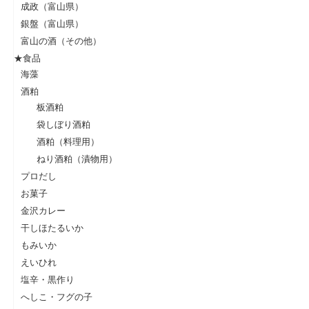
成政（富山県）
銀盤（富山県）
富山の酒（その他）
★食品
海藻
酒粕
板酒粕
袋しぼり酒粕
酒粕（料理用）
ねり酒粕（漬物用）
プロだし
お菓子
金沢カレー
干しほたるいか
もみいか
えいひれ
塩辛・黒作り
へしこ・フグの子