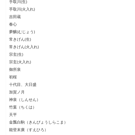
手取川(生)
手取川(火入れ)
吉田蔵
春心
夢醸(むじょう)
常きげん(生)
常きげん(火入れ)
宗玄(生)
宗玄(火入れ)
御所泉
初桜
十代目、大日盛
加賀ノ月
神泉（しんせん）
竹葉（ちくは）
天平
金瓢白駒（きんぴょうしらこま）
能登末廣（すえひろ）