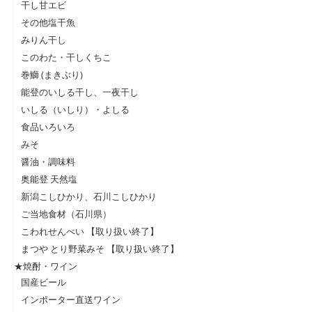
干し甘エビ
その他塩干魚
みりん干し
このわた・干しくちこ
巻鰤 (まきぶり)
能登のいしる干し、一夜干し
いしる（いしり）・よしる
食品いろいろ
みそ
醤油・調味料
奥能登 天然塩
新潟こしひかり、石川こしひかり
ご当地食材（石川県）
こわれせんべい 【取り扱い終了】
まつや とり野菜みそ 【取り扱い終了】
★焼酎・ワイン
国産ビール
インポーター直送ワイン