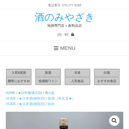
電話番号: 076 277 8288
酒のみやざき
地酒専門店＋食料品店
(0)
- ¥0
MENU
入荷&更新
新酒
谷泉
白菊
贈答におすすめ
低価格ワイン
人気食品
おすすめ食品
HOME
/
★日本酒(蔵元別)
/
風の盆
HOME
/
★日本酒(種類別)
/
新酒（有名度★）
HOME
/
★日本酒(種類別)
/
純米