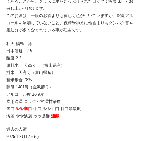
であることから、グラスに氷をたっぷり入れたロックでも美味しくお
召し上がり頂けます。
このお酒は、一般のお酒よりも黄色く色が付いていますが、醸造アル
コールを添加していないこと、低精米ゆえに他酒よりもタンパク質や
脂肪分が多く含まれている事が理由です。
杜氏 福島 淳
日本酒度 +2.5
酸度 2.3
原料米 天高く （富山県産）
掛米 天高く（富山県産）
精米歩合 78%
酵母 1401号（金沢酵母）
アルコール度 18.9度
飲用適温 ロック～常温甘辛度
辛口
やや辛口
中口 やや甘口 甘口濃淡度
淡麗 やや淡麗 やや濃酵
濃酵
過去の入荷
2025年2月12日(6)