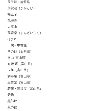
長生舞・能登路
加賀鳶（かがとび）
福正宗
能登誉
大江山
萬歳楽（まんざいらく）
ほまれ
日栄・中村屋
その他（石川県）
立山 (富山県)
有磯 曙（富山県）
玉旭（富山県）
満寿泉（富山県）
三笑楽（富山県）
若鶴・苗加屋（富山県）
若駒
黒部峡
風の盆