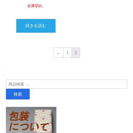
在庫切れ
続きを読む
←
1
2
検
索
検索
対
象: