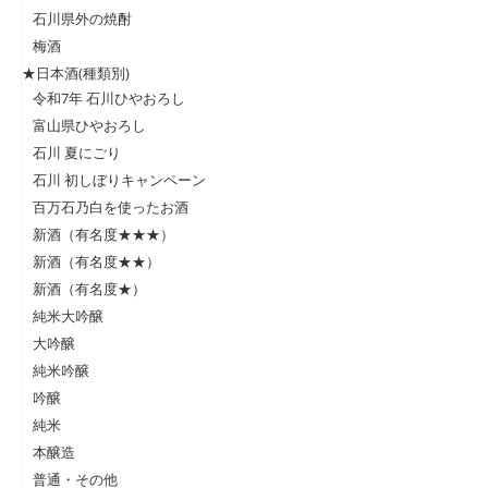
石川県外の焼酎
梅酒
★日本酒(種類別)
令和7年 石川ひやおろし
富山県ひやおろし
石川 夏にごり
石川 初しぼりキャンペーン
百万石乃白を使ったお酒
新酒（有名度★★★）
新酒（有名度★★）
新酒（有名度★）
純米大吟醸
大吟醸
純米吟醸
吟醸
純米
本醸造
普通・その他