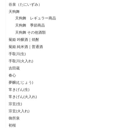
谷泉（たにいずみ）
天狗舞
天狗舞 レギュラー商品
天狗舞 季節商品
天狗舞 その他酒類
菊姫 吟醸酒 | 焼酎
菊姫 純米酒 | 普通酒
手取川(生)
手取川(火入れ)
吉田蔵
春心
夢醸(むじょう)
常きげん(生)
常きげん(火入れ)
宗玄(生)
宗玄(火入れ)
御所泉
初桜