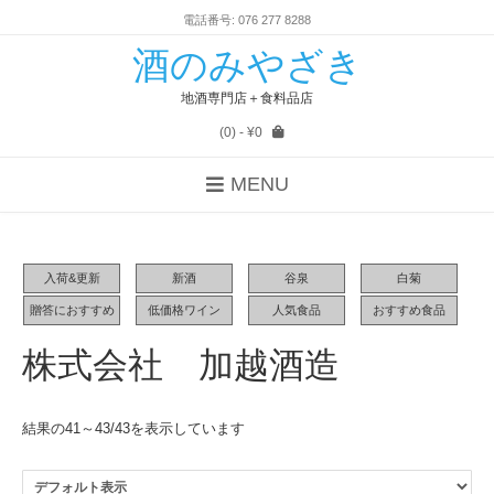
電話番号: 076 277 8288
酒のみやざき
地酒専門店＋食料品店
(0)
- ¥0
MENU
入荷&更新
新酒
谷泉
白菊
贈答におすすめ
低価格ワイン
人気食品
おすすめ食品
株式会社 加越酒造
結果の41～43/43を表示しています