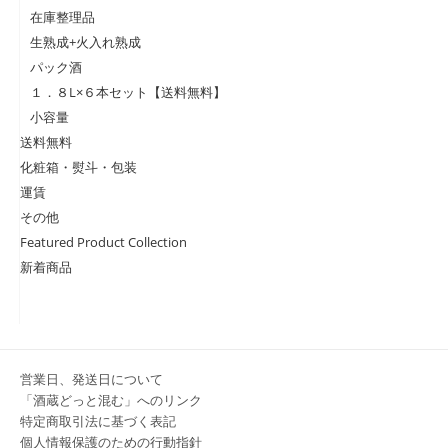
在庫整理品
生熟成+火入れ熟成
パック酒
１．８L×６本セット【送料無料】
小容量
送料無料
化粧箱・熨斗・包装
運賃
その他
Featured Product Collection
新着商品
営業日、発送日について
「酒蔵どっと混む」へのリンク
特定商取引法に基づく表記
個人情報保護のための行動指針