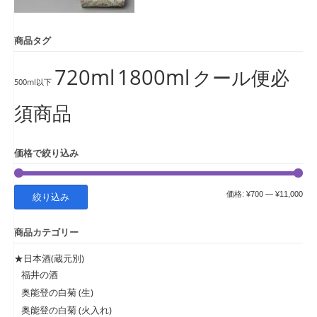
商品タグ
720ml
1800ml
クール便必
500ml以下
須商品
価格で絞り込み
最
最
価格:
¥700
—
¥11,000
絞り込み
低
高
商品カテゴリー
価
価
格
格
★日本酒(蔵元別)
福井の酒
奥能登の白菊 (生)
奥能登の白菊 (火入れ)