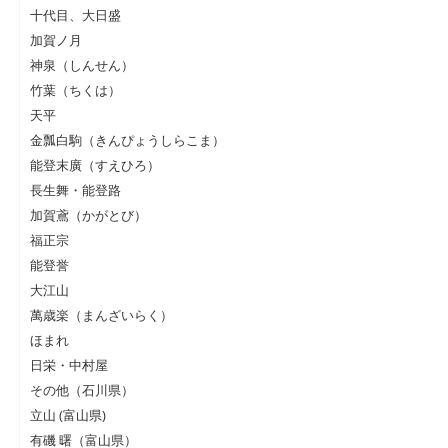
十代目、大日盛
加賀ノ月
神泉（しんせん）
竹葉（ちくは）
天平
金瓢白駒（きんぴょうしらこま）
能登末廣（すえひろ）
長生舞・能登路
加賀鳶（かがとび）
福正宗
能登誉
大江山
萬歳楽（まんざいらく）
ほまれ
日栄・中村屋
その他（石川県）
立山 (富山県)
有磯 曙（富山県）