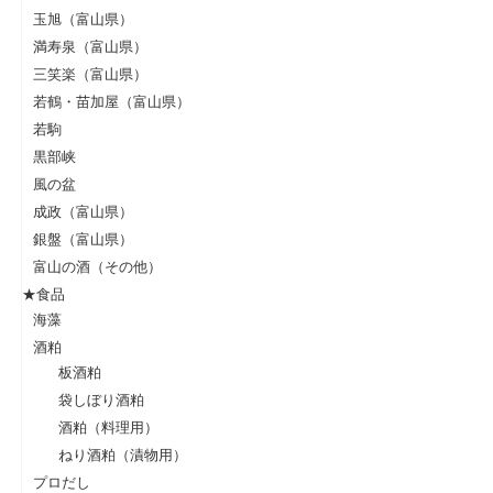
玉旭（富山県）
満寿泉（富山県）
三笑楽（富山県）
若鶴・苗加屋（富山県）
若駒
黒部峡
風の盆
成政（富山県）
銀盤（富山県）
富山の酒（その他）
★食品
海藻
酒粕
板酒粕
袋しぼり酒粕
酒粕（料理用）
ねり酒粕（漬物用）
プロだし