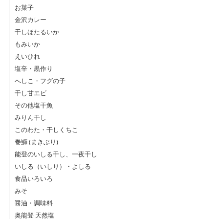
お菓子
金沢カレー
干しほたるいか
もみいか
えいひれ
塩辛・黒作り
へしこ・フグの子
干し甘エビ
その他塩干魚
みりん干し
このわた・干しくちこ
巻鰤 (まきぶり)
能登のいしる干し、一夜干し
いしる（いしり）・よしる
食品いろいろ
みそ
醤油・調味料
奥能登 天然塩