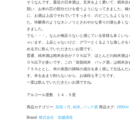
そうなんです。最近の日本酒は、玄米をよく磨いて、精米歩
競い、お米の芯の部分だけを使うようになってきました。確
に、お酒は上品でそれでいてすっきり、のどごしもよくなり
た。吟醸香のようなホンノリとさわやかな香りの酒も多くな
きました。
でも・・・。なんか物足りないと感じている皆様も多くいら
ゃいます。上品じゃないけど、グワーとくるような激しさを
める方に飲んでいただきたいお酒です。
普通、純米酒は精米歩合が７０％以下、ほとんどの純米酒は
０％以下が多いです。この「加賀純米 パック酒」は精米歩
７５％ととし、米の表面の雑味の成分を多く残して仕込んだ
す。米をあまり削らないから、お値段も手ごろです。
一度は飲んでいただきたいお酒ですね。
アルコール度数 １４．５度
商品カテゴリー:
加賀ノ月
,
純米
,
パック酒
商品タグ:
1800ml
Brand:
株式会社 加越酒造