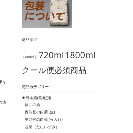
商品タグ
720ml
1800ml
500ml以下
クール便必須商品
米を
商品カテゴリー
★日本酒(蔵元別)
の濃
福井の酒
。
奥能登の白菊 (生)
奥能登の白菊 (火入れ)
谷泉（たにいずみ）