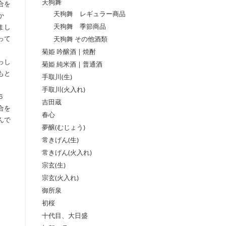
天狗舞
合を
天狗舞 レギュラー商品
か
天狗舞 季節商品
まし
天狗舞 その他酒類
って
菊姫 吟醸酒 | 焼酎
っし
菊姫 純米酒 | 普通酒
もと
手取川(生)
手取川(火入れ)
６
吉田蔵
合を
春心
んで
夢醸(むじょう)
常きげん(生)
常きげん(火入れ)
宗玄(生)
宗玄(火入れ)
御所泉
初桜
十代目、大日盛