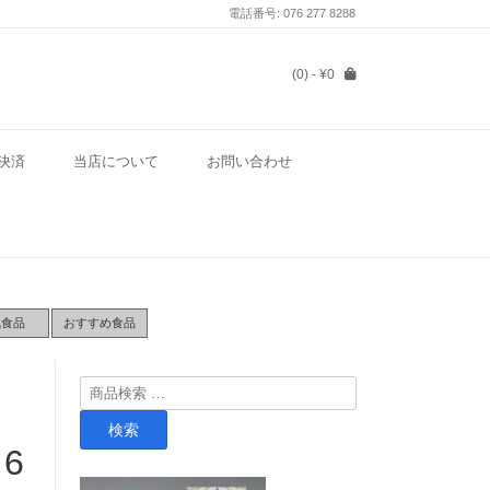
電話番号: 076 277 8288
(0)
- ¥0
決済
当店について
お問い合わせ
気食品
おすすめ食品
検
索
検索
対
6
象: