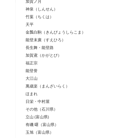
加賀ノ月
神泉（しんせん）
竹葉（ちくは）
天平
金瓢白駒（きんぴょうしらこま）
能登末廣（すえひろ）
長生舞・能登路
加賀鳶（かがとび）
福正宗
能登誉
大江山
萬歳楽（まんざいらく）
ほまれ
日栄・中村屋
その他（石川県）
立山 (富山県)
有磯 曙（富山県）
玉旭（富山県）