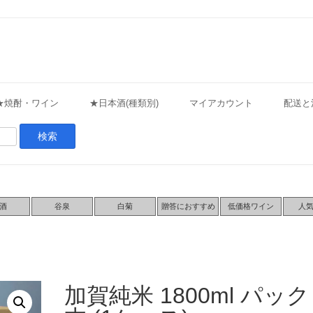
★焼酎・ワイン
★日本酒(種類別)
マイアカウント
配送と
酒
谷泉
白菊
贈答におすすめ
低価格ワイン
人
加賀純米 1800ml パック 