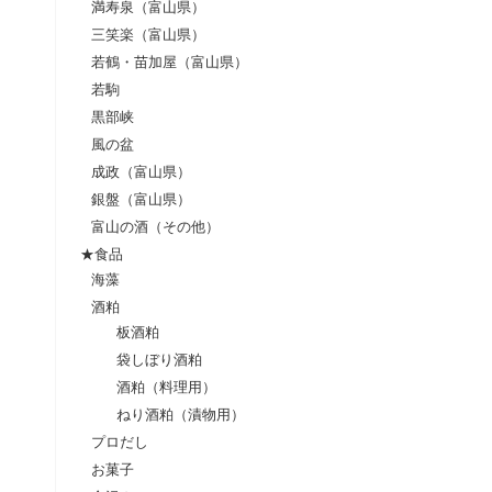
満寿泉（富山県）
三笑楽（富山県）
若鶴・苗加屋（富山県）
若駒
黒部峡
風の盆
成政（富山県）
銀盤（富山県）
富山の酒（その他）
★食品
海藻
酒粕
板酒粕
袋しぼり酒粕
酒粕（料理用）
ねり酒粕（漬物用）
プロだし
お菓子