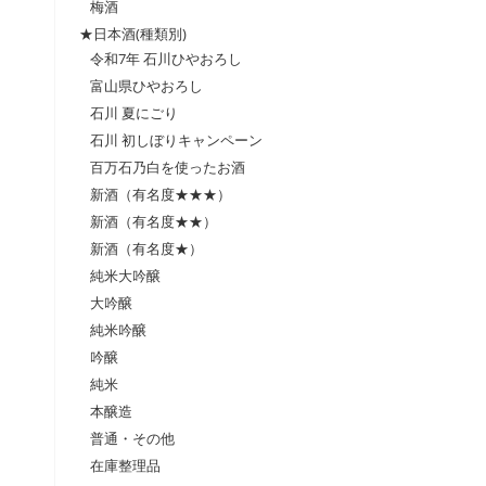
梅酒
★日本酒(種類別)
令和7年 石川ひやおろし
富山県ひやおろし
石川 夏にごり
石川 初しぼりキャンペーン
百万石乃白を使ったお酒
新酒（有名度★★★）
新酒（有名度★★）
新酒（有名度★）
純米大吟醸
大吟醸
純米吟醸
吟醸
純米
本醸造
普通・その他
在庫整理品