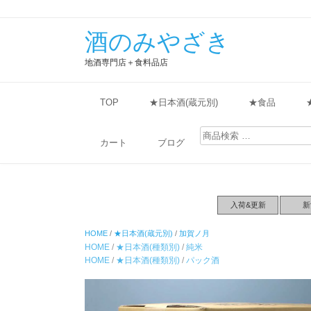
酒のみやざき
地酒専門店＋食料品店
TOP
★日本酒(蔵元別)
★食品
検
索
カート
ブログ
対
象:
入荷&更新
新
HOME
/
★日本酒(蔵元別)
/
加賀ノ月
HOME
/
★日本酒(種類別)
/
純米
HOME
/
★日本酒(種類別)
/
パック酒