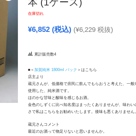
本 (1ケース)
在庫切れ
¥
6,852
(税込)
(
¥
6,229
税抜)
累計販売数4
■＜
加賀純米 1800ml パック
＞はこちら
店主より
蔵元さんが、低価格で庶民に飲んでもらおうと考えた、一般
使用した、純米酒です。
ほのかな甘味と酸味を感じるお酒。
金色のしずくに比べ知名度はまったくありませんが、味わい
さで私はこちらをお勧めいたします。後味も悪くありません
蔵元さんコメント
最近のお酒って物足りないと思いませんか。