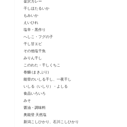
金沢カレー
干しほたるいか
もみいか
えいひれ
塩辛・黒作り
へしこ・フグの子
干し甘エビ
その他塩干魚
みりん干し
このわた・干しくちこ
巻鰤 (まきぶり)
能登のいしる干し、一夜干し
いしる（いしり）・よしる
食品いろいろ
みそ
醤油・調味料
奥能登 天然塩
新潟こしひかり、石川こしひかり