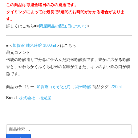
この商品は毎週金曜日のみの発送です。
タイミングによっては最長で2週間のお時間がかかる場合がありま
す。
詳しくはこちら■<
問屋商品の配送日について
>
■＜
加賀鳶 純米吟醸 1800ml
＞はこちら
蔵元コメント
伝統の吟醸造りで丹念に仕込んだ純米吟醸酒です。豊かに広がる吟醸
香と、やわらかくふくらむ米の旨味が生きた、キレのよい飲み口が特
徴です。
商品カテゴリー:
加賀鳶（かがとび）
,
純米吟醸
商品タグ:
720ml
Brand:
株式会社 福光屋
検
索