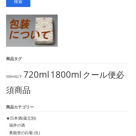
検索
対
象:
商品タグ
720ml
1800ml
クール便必
500ml以下
須商品
商品カテゴリー
★日本酒(蔵元別)
福井の酒
奥能登の白菊 (生)