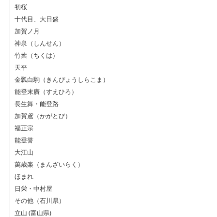
初桜
十代目、大日盛
加賀ノ月
神泉（しんせん）
竹葉（ちくは）
天平
金瓢白駒（きんぴょうしらこま）
能登末廣（すえひろ）
長生舞・能登路
加賀鳶（かがとび）
福正宗
能登誉
大江山
萬歳楽（まんざいらく）
ほまれ
日栄・中村屋
その他（石川県）
立山 (富山県)