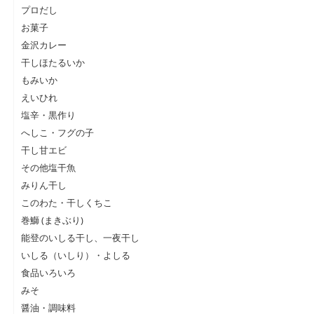
プロだし
お菓子
金沢カレー
干しほたるいか
もみいか
えいひれ
塩辛・黒作り
へしこ・フグの子
干し甘エビ
その他塩干魚
みりん干し
このわた・干しくちこ
巻鰤 (まきぶり)
能登のいしる干し、一夜干し
いしる（いしり）・よしる
食品いろいろ
みそ
醤油・調味料