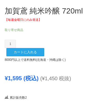
加賀鳶 純米吟醸 720ml
【毎週金曜日にのみ発送】
取り寄せ商品
加
賀
カートに入れる
鳶
純
8000円以上で送料無料(北海道・沖縄は除く)
米
吟
醸
¥
1,595
(税込)
(
¥
1,450
税抜)
720ml
個
累計販売数2