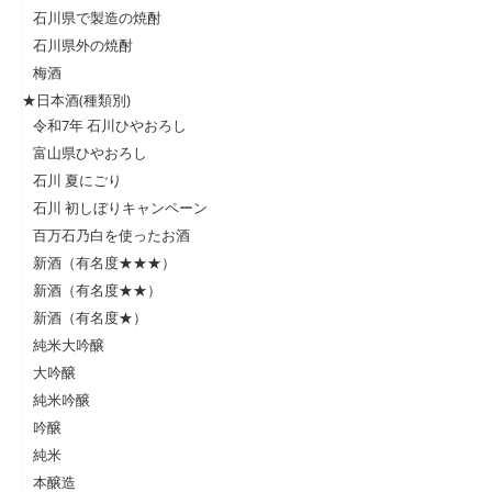
石川県で製造の焼酎
石川県外の焼酎
梅酒
★日本酒(種類別)
令和7年 石川ひやおろし
富山県ひやおろし
石川 夏にごり
石川 初しぼりキャンペーン
百万石乃白を使ったお酒
新酒（有名度★★★）
新酒（有名度★★）
新酒（有名度★）
純米大吟醸
大吟醸
純米吟醸
吟醸
純米
本醸造