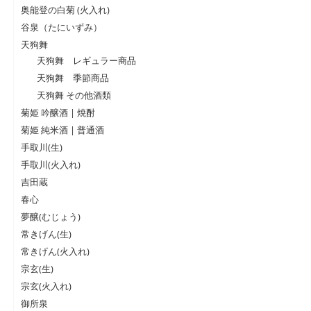
奥能登の白菊 (火入れ)
谷泉（たにいずみ）
天狗舞
天狗舞 レギュラー商品
天狗舞 季節商品
天狗舞 その他酒類
菊姫 吟醸酒 | 焼酎
菊姫 純米酒 | 普通酒
手取川(生)
手取川(火入れ)
吉田蔵
春心
夢醸(むじょう)
常きげん(生)
常きげん(火入れ)
宗玄(生)
宗玄(火入れ)
御所泉