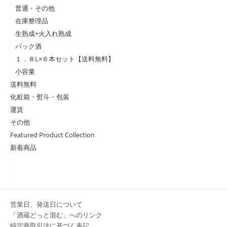
普通・その他
在庫整理品
生熟成+火入れ熟成
パック酒
１．８L×６本セット【送料無料】
小容量
送料無料
化粧箱・熨斗・包装
運賃
その他
Featured Product Collection
新着商品
営業日、発送日について
「酒蔵どっと混む」へのリンク
特定商取引法に基づく表記