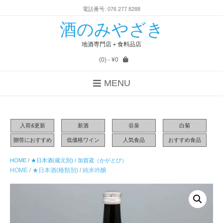
電話番号: 076 277 8288
酒のみやざき
地酒専門店＋食料品店
(0)
- ¥0
MENU
入荷&更新
新酒
谷泉
白菊
贈答におすすめ
低価格ワイン
人気食品
おすすめ食品
HOME
/
★日本酒(蔵元別)
/
加賀鳶（かがとび）
HOME
/
★日本酒(種類別)
/
純米吟醸