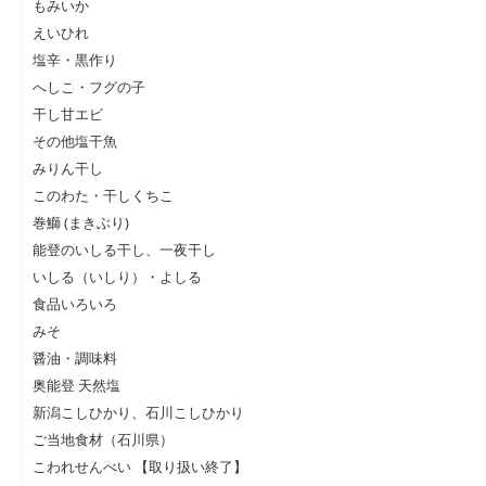
もみいか
えいひれ
塩辛・黒作り
へしこ・フグの子
干し甘エビ
その他塩干魚
みりん干し
このわた・干しくちこ
巻鰤 (まきぶり)
能登のいしる干し、一夜干し
いしる（いしり）・よしる
食品いろいろ
みそ
醤油・調味料
奥能登 天然塩
新潟こしひかり、石川こしひかり
ご当地食材（石川県）
こわれせんべい 【取り扱い終了】