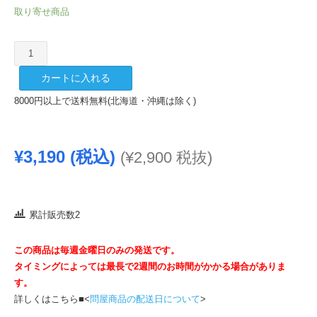
取り寄せ商品
加
賀
カートに入れる
鳶
純
8000円以上で送料無料(北海道・沖縄は除く)
米
吟
醸
¥
3,190
(税込)
(
¥
2,900
税抜)
1800ml
個
累計販売数2
この商品は毎週金曜日のみの発送です。
タイミングによっては最長で2週間のお時間がかかる場合がありま
す。
詳しくはこちら■<
問屋商品の配送日について
>