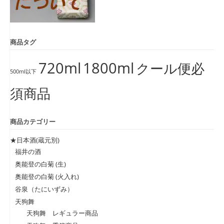
商品タグ
720ml
1800ml
クール便必
500ml以下
須商品
商品カテゴリー
★日本酒(蔵元別)
福井の酒
奥能登の白菊 (生)
奥能登の白菊 (火入れ)
谷泉（たにいずみ）
天狗舞
天狗舞 レギュラー商品