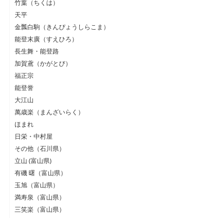
竹葉（ちくは）
天平
金瓢白駒（きんぴょうしらこま）
能登末廣（すえひろ）
長生舞・能登路
加賀鳶（かがとび）
福正宗
能登誉
大江山
萬歳楽（まんざいらく）
ほまれ
日栄・中村屋
その他（石川県）
立山 (富山県)
有磯 曙（富山県）
玉旭（富山県）
満寿泉（富山県）
三笑楽（富山県）