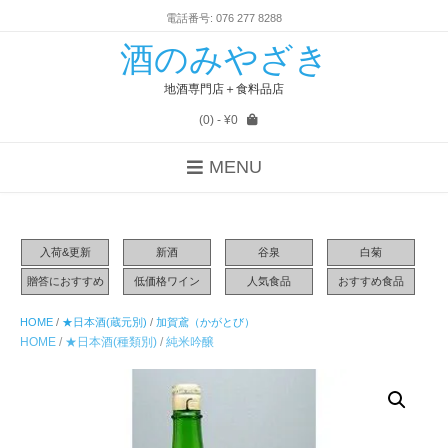
電話番号: 076 277 8288
酒のみやざき
地酒専門店＋食料品店
(0)
- ¥0
MENU
入荷&更新
新酒
谷泉
白菊
贈答におすすめ
低価格ワイン
人気食品
おすすめ食品
HOME
/
★日本酒(蔵元別)
/
加賀鳶（かがとび）
HOME
/
★日本酒(種類別)
/
純米吟醸