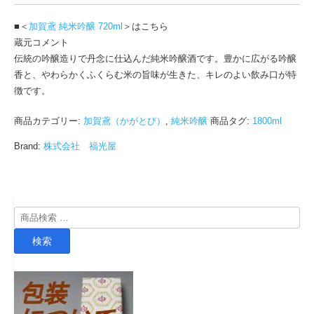
■＜
加賀鳶 純米吟醸 720ml
＞はこちら
蔵元コメント
伝統の吟醸造りで丹念に仕込んだ純米吟醸酒です。豊かに広がる吟醸
香と、やわらかくふくらむ米の旨味が生きた、キレのよい飲み口が特
徴です。
商品カテゴリー:
加賀鳶（かがとび）
,
純米吟醸
商品タグ:
1800ml
Brand:
株式会社 福光屋
検
索
検索
対
象: