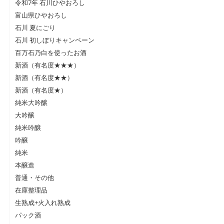
令和7年 石川ひやおろし
富山県ひやおろし
石川 夏にごり
石川 初しぼりキャンペーン
百万石乃白を使ったお酒
新酒（有名度★★★）
新酒（有名度★★）
新酒（有名度★）
純米大吟醸
大吟醸
純米吟醸
吟醸
純米
本醸造
普通・その他
在庫整理品
生熟成+火入れ熟成
パック酒