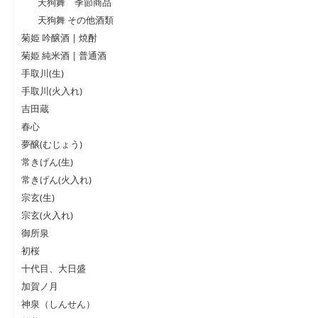
天狗舞 季節商品
天狗舞 その他酒類
菊姫 吟醸酒 | 焼酎
菊姫 純米酒 | 普通酒
手取川(生)
手取川(火入れ)
吉田蔵
春心
夢醸(むじょう)
常きげん(生)
常きげん(火入れ)
宗玄(生)
宗玄(火入れ)
御所泉
初桜
十代目、大日盛
加賀ノ月
神泉（しんせん）