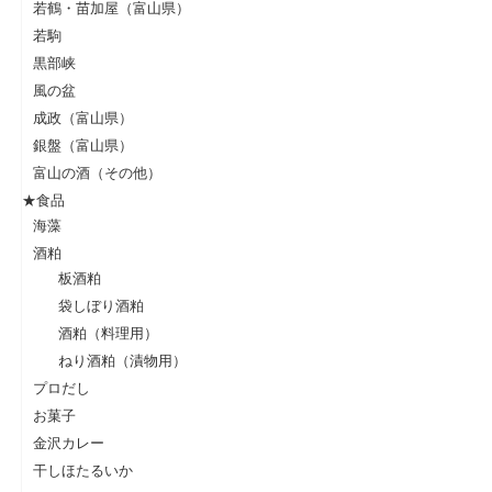
若鶴・苗加屋（富山県）
若駒
黒部峡
風の盆
成政（富山県）
銀盤（富山県）
富山の酒（その他）
★食品
海藻
酒粕
板酒粕
袋しぼり酒粕
酒粕（料理用）
ねり酒粕（漬物用）
プロだし
お菓子
金沢カレー
干しほたるいか