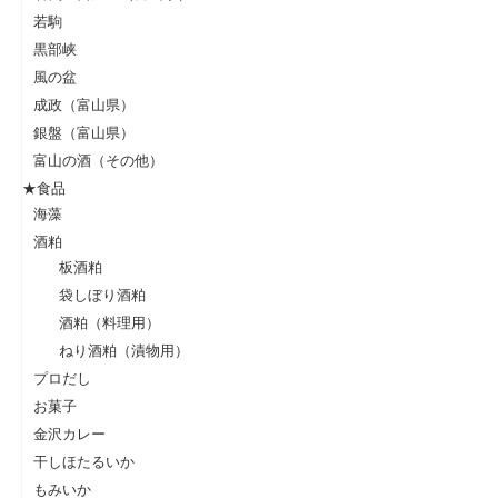
若駒
黒部峡
風の盆
成政（富山県）
銀盤（富山県）
富山の酒（その他）
★食品
海藻
酒粕
板酒粕
袋しぼり酒粕
酒粕（料理用）
ねり酒粕（漬物用）
プロだし
お菓子
金沢カレー
干しほたるいか
もみいか