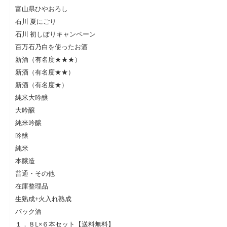
富山県ひやおろし
石川 夏にごり
石川 初しぼりキャンペーン
百万石乃白を使ったお酒
新酒（有名度★★★）
新酒（有名度★★）
新酒（有名度★）
純米大吟醸
大吟醸
純米吟醸
吟醸
純米
本醸造
普通・その他
在庫整理品
生熟成+火入れ熟成
パック酒
１．８L×６本セット【送料無料】