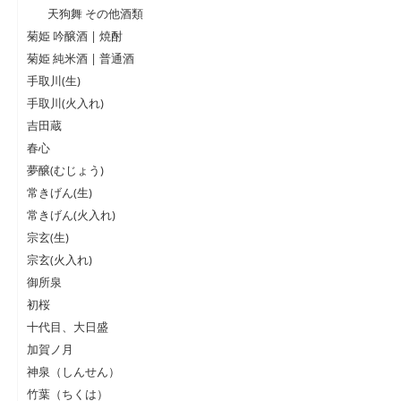
天狗舞 その他酒類
菊姫 吟醸酒 | 焼酎
菊姫 純米酒 | 普通酒
手取川(生)
手取川(火入れ)
吉田蔵
春心
夢醸(むじょう)
常きげん(生)
常きげん(火入れ)
宗玄(生)
宗玄(火入れ)
御所泉
初桜
十代目、大日盛
加賀ノ月
神泉（しんせん）
竹葉（ちくは）