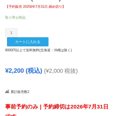
【予約販売 20256年7月31日 締め切り】
取り寄せ商品
金
の
カートに入れる
星
純
8000円以上で送料無料(北海道・沖縄は除く)
米
吟
醸
¥
2,200
(税込)
(
¥
2,000
税抜)
ひ
や
お
ろ
累計販売数2
し
720ml
事前予約のみ |
予約締切は2026年7月31日
(2026.8)
個