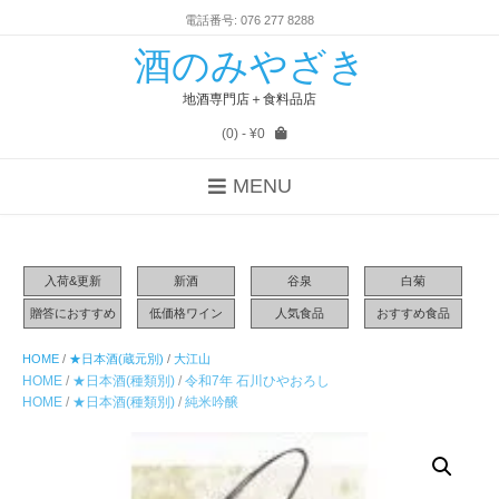
電話番号: 076 277 8288
酒のみやざき
地酒専門店＋食料品店
(0)
- ¥0
MENU
入荷&更新
新酒
谷泉
白菊
贈答におすすめ
低価格ワイン
人気食品
おすすめ食品
HOME
/
★日本酒(蔵元別)
/
大江山
HOME
/
★日本酒(種類別)
/
令和7年 石川ひやおろし
HOME
/
★日本酒(種類別)
/
純米吟醸