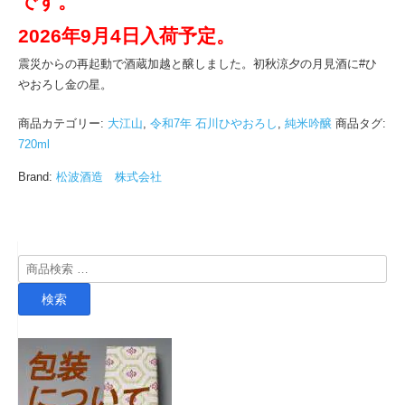
です。
2026年9月4日入荷予定。
震災からの再起動で酒蔵加越と醸しました。初秋涼夕の月見酒に#ひ
やおろし金の星。
商品カテゴリー:
大江山
,
令和7年 石川ひやおろし
,
純米吟醸
商品タグ:
720ml
Brand:
松波酒造 株式会社
検
索
検索
対
象: