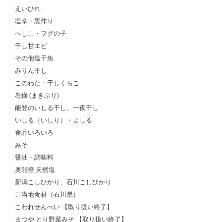
えいひれ
塩辛・黒作り
へしこ・フグの子
干し甘エビ
その他塩干魚
みりん干し
このわた・干しくちこ
巻鰤 (まきぶり)
能登のいしる干し、一夜干し
いしる（いしり）・よしる
食品いろいろ
みそ
醤油・調味料
奥能登 天然塩
新潟こしひかり、石川こしひかり
ご当地食材（石川県）
こわれせんべい 【取り扱い終了】
まつや とり野菜みそ 【取り扱い終了】