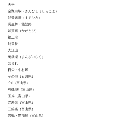
天平
金瓢白駒（きんぴょうしらこま）
能登末廣（すえひろ）
長生舞・能登路
加賀鳶（かがとび）
福正宗
能登誉
大江山
萬歳楽（まんざいらく）
ほまれ
日栄・中村屋
その他（石川県）
立山 (富山県)
有磯 曙（富山県）
玉旭（富山県）
満寿泉（富山県）
三笑楽（富山県）
若鶴・苗加屋（富山県）