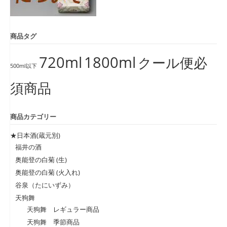
商品タグ
720ml
1800ml
クール便必
500ml以下
須商品
商品カテゴリー
★日本酒(蔵元別)
福井の酒
奥能登の白菊 (生)
奥能登の白菊 (火入れ)
谷泉（たにいずみ）
天狗舞
天狗舞 レギュラー商品
天狗舞 季節商品