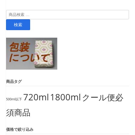
検
索
検索
対
象:
商品タグ
720ml
1800ml
クール便必
500ml以下
須商品
価格で絞り込み