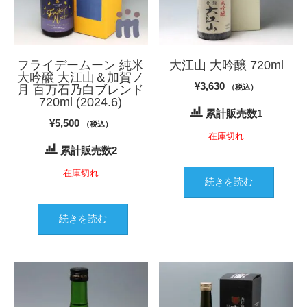
フライデームーン 純米
大江山 大吟醸 720ml
大吟醸 大江山＆加賀ノ
¥
3,630
月 百万石乃白ブレンド
（税込）
720ml (2024.6)
累計販売数1
¥
5,500
（税込）
在庫切れ
累計販売数2
在庫切れ
続きを読む
続きを読む