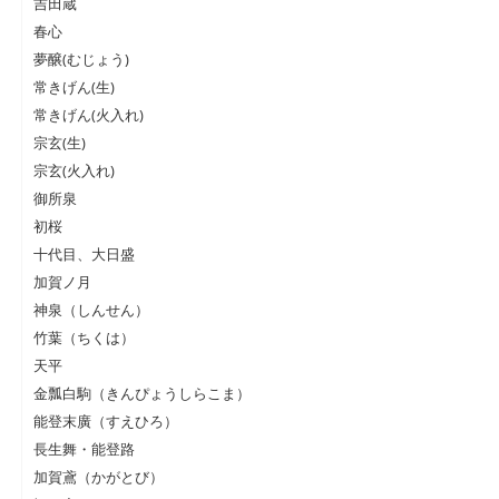
吉田蔵
春心
夢醸(むじょう)
常きげん(生)
常きげん(火入れ)
宗玄(生)
宗玄(火入れ)
御所泉
初桜
十代目、大日盛
加賀ノ月
神泉（しんせん）
竹葉（ちくは）
天平
金瓢白駒（きんぴょうしらこま）
能登末廣（すえひろ）
長生舞・能登路
加賀鳶（かがとび）