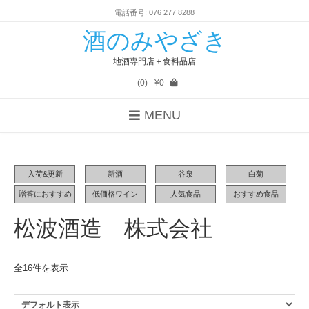
電話番号: 076 277 8288
酒のみやざき
地酒専門店＋食料品店
(0)
- ¥0
MENU
入荷&更新
新酒
谷泉
白菊
贈答におすすめ
低価格ワイン
人気食品
おすすめ食品
松波酒造 株式会社
全16件を表示