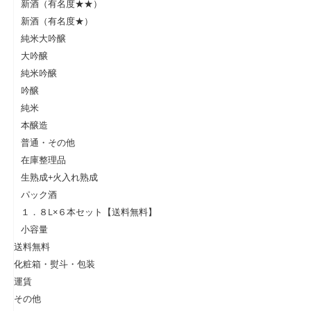
新酒（有名度★★）
新酒（有名度★）
純米大吟醸
大吟醸
純米吟醸
吟醸
純米
本醸造
普通・その他
在庫整理品
生熟成+火入れ熟成
パック酒
１．８L×６本セット【送料無料】
小容量
送料無料
化粧箱・熨斗・包装
運賃
その他