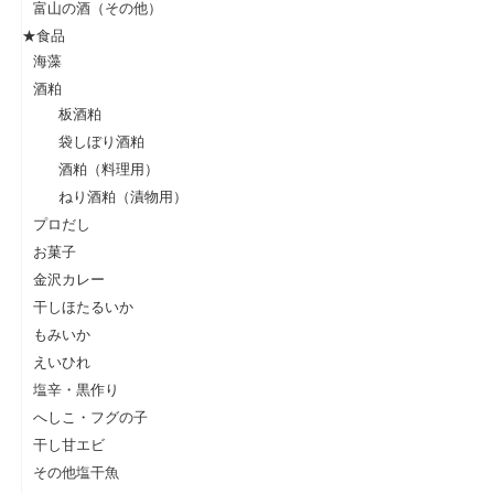
富山の酒（その他）
★食品
海藻
酒粕
板酒粕
袋しぼり酒粕
酒粕（料理用）
ねり酒粕（漬物用）
プロだし
お菓子
金沢カレー
干しほたるいか
もみいか
えいひれ
塩辛・黒作り
へしこ・フグの子
干し甘エビ
その他塩干魚