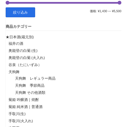
最
最
価格:
¥1,430
—
¥5,500
絞り込み
低
高
商品カテゴリー
価
価
格
格
★日本酒(蔵元別)
福井の酒
奥能登の白菊 (生)
奥能登の白菊 (火入れ)
谷泉（たにいずみ）
天狗舞
天狗舞 レギュラー商品
天狗舞 季節商品
天狗舞 その他酒類
菊姫 吟醸酒 | 焼酎
菊姫 純米酒 | 普通酒
手取川(生)
手取川(火入れ)