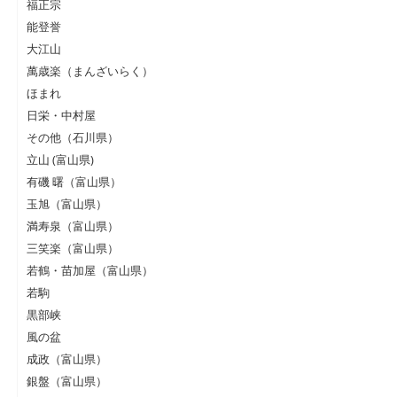
福正宗
能登誉
大江山
萬歳楽（まんざいらく）
ほまれ
日栄・中村屋
その他（石川県）
立山 (富山県)
有磯 曙（富山県）
玉旭（富山県）
満寿泉（富山県）
三笑楽（富山県）
若鶴・苗加屋（富山県）
若駒
黒部峡
風の盆
成政（富山県）
銀盤（富山県）