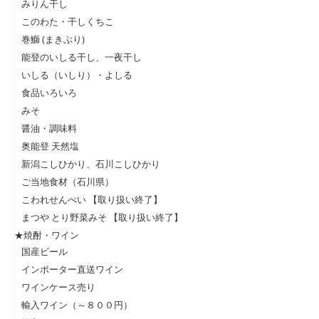
みりん干し
このわた・干しくちこ
巻鰤 (まきぶり)
能登のいしる干し、一夜干し
いしる（いしり）・よしる
食品いろいろ
みそ
醤油・調味料
奥能登 天然塩
新潟こしひかり、石川こしひかり
ご当地食材（石川県）
こわれせんべい 【取り扱い終了】
まつや とり野菜みそ 【取り扱い終了】
★焼酎・ワイン
国産ビール
インポーター直送ワイン
ワインケース売り
輸入ワイン（～８００円）