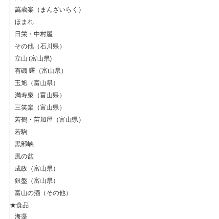
萬歳楽（まんざいらく）
ほまれ
日栄・中村屋
その他（石川県）
立山 (富山県)
有磯 曙（富山県）
玉旭（富山県）
満寿泉（富山県）
三笑楽（富山県）
若鶴・苗加屋（富山県）
若駒
黒部峡
風の盆
成政（富山県）
銀盤（富山県）
富山の酒（その他）
★食品
海藻