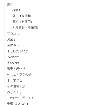
酒粕
板酒粕
袋しぼり酒粕
酒粕（料理用）
ねり酒粕（漬物用）
プロだし
お菓子
金沢カレー
干しほたるいか
もみいか
えいひれ
塩辛・黒作り
へしこ・フグの子
干し甘エビ
その他塩干魚
みりん干し
このわた・干しくちこ
巻鰤 (まきぶり)