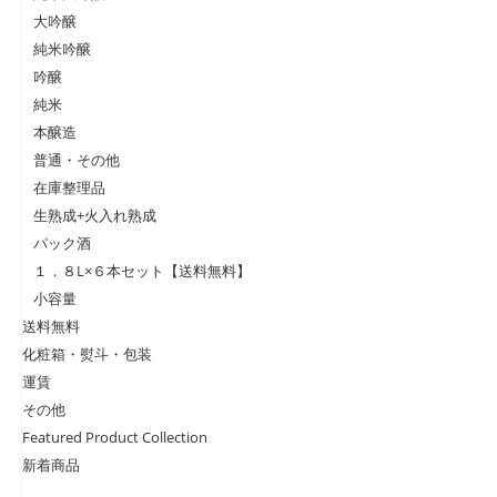
大吟醸
純米吟醸
吟醸
純米
本醸造
普通・その他
在庫整理品
生熟成+火入れ熟成
パック酒
１．８L×６本セット【送料無料】
小容量
送料無料
化粧箱・熨斗・包装
運賃
その他
Featured Product Collection
新着商品