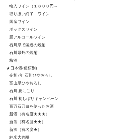
輸入ワイン（１８００円～
取り扱い終了 ワイン
国産ワイン
ボックスワイン
脱アルコールワイン
石川県で製造の焼酎
石川県外の焼酎
梅酒
★日本酒(種類別)
令和7年 石川ひやおろし
富山県ひやおろし
石川 夏にごり
石川 初しぼりキャンペーン
百万石乃白を使ったお酒
新酒（有名度★★★）
新酒（有名度★★）
新酒（有名度★）
純米大吟醸