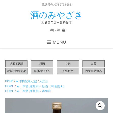
電話番号: 076 277 8288
酒のみやざき
地酒専門店＋食料品店
(0)
- ¥0
MENU
入荷&更新
新酒
谷泉
白菊
贈答におすすめ
低価格ワイン
人気食品
おすすめ食品
HOME
/
★日本酒(蔵元別)
/
大江山
HOME
/
★日本酒(種類別)
/
新酒（有名度★）
HOME
/
★日本酒(種類別)
/
本醸造