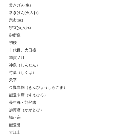
常きげん(生)
常きげん(火入れ)
宗玄(生)
宗玄(火入れ)
御所泉
初桜
十代目、大日盛
加賀ノ月
神泉（しんせん）
竹葉（ちくは）
天平
金瓢白駒（きんぴょうしらこま）
能登末廣（すえひろ）
長生舞・能登路
加賀鳶（かがとび）
福正宗
能登誉
大江山