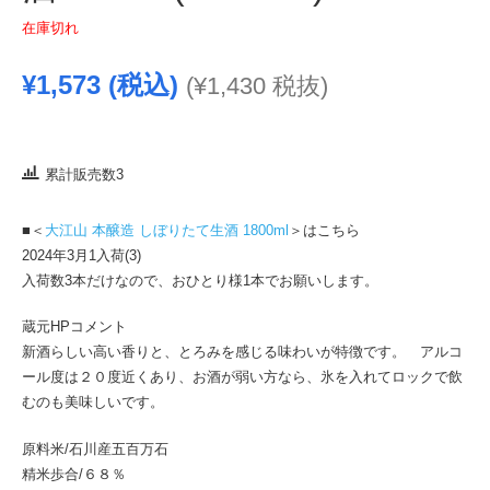
在庫切れ
¥
1,573
(税込)
(
¥
1,430
税抜)
累計販売数3
■＜
大江山 本醸造 しぼりたて生酒 1800ml
＞はこちら
2024年3月1入荷(3)
入荷数3本だけなので、おひとり様1本でお願いします。
蔵元HPコメント
新酒らしい高い香りと、とろみを感じる味わいが特徴です。 アルコ
ール度は２０度近くあり、お酒が弱い方なら、氷を入れてロックで飲
むのも美味しいです。
原料米/石川産五百万石
精米歩合/６８％