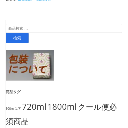
検
索
検索
対
象:
商品タグ
720ml
1800ml
クール便必
500ml以下
須商品