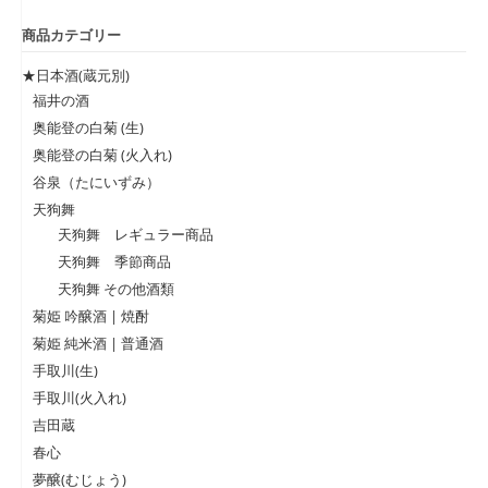
商品カテゴリー
★日本酒(蔵元別)
福井の酒
奥能登の白菊 (生)
奥能登の白菊 (火入れ)
谷泉（たにいずみ）
天狗舞
天狗舞 レギュラー商品
天狗舞 季節商品
天狗舞 その他酒類
菊姫 吟醸酒 | 焼酎
菊姫 純米酒 | 普通酒
手取川(生)
手取川(火入れ)
吉田蔵
春心
夢醸(むじょう)