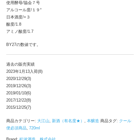
使用酵母/協会７号
アルコール度/１９°
日本酒度/+３
酸度/1.8
アミノ酸度/1.7
BY27の数値です。
過去の販売実績
2023年1月13入荷(8)
2020/12/29(3)
2019/12/26(3)
2019/01/10(6)
2017/12/22(8)
2015/12/25(7)
商品カテゴリー:
大江山
,
新酒（有名度★）
,
本醸造
商品タグ:
クール
便必須商品
,
720ml
Brand:
松波酒造 株式会社