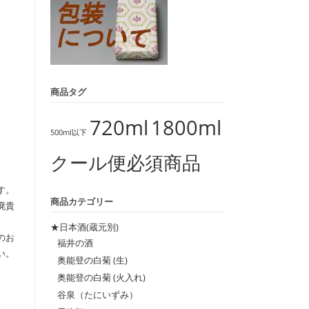
商品タグ
720ml
1800ml
500ml以下
クール便必須商品
す。
商品カテゴリー
廃貴
★日本酒(蔵元別)
のお
福井の酒
い。
奥能登の白菊 (生)
奥能登の白菊 (火入れ)
谷泉（たにいずみ）