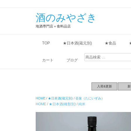
酒のみやざき
地酒専門店＋食料品店
TOP
★日本酒(蔵元別)
★食品
検
索
カート
ブログ
対
象:
入荷&更新
新
HOME
/
★日本酒(蔵元別)
/
谷泉（たにいずみ）
HOME
/
★日本酒(種類別)
/
純米