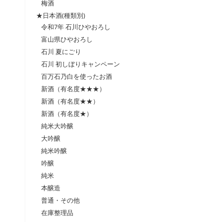
梅酒
★日本酒(種類別)
令和7年 石川ひやおろし
富山県ひやおろし
石川 夏にごり
石川 初しぼりキャンペーン
百万石乃白を使ったお酒
新酒（有名度★★★）
新酒（有名度★★）
新酒（有名度★）
純米大吟醸
大吟醸
純米吟醸
吟醸
純米
本醸造
普通・その他
在庫整理品