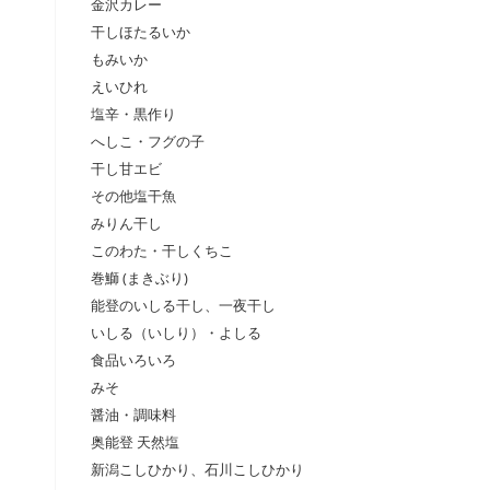
金沢カレー
干しほたるいか
もみいか
えいひれ
塩辛・黒作り
へしこ・フグの子
干し甘エビ
その他塩干魚
みりん干し
このわた・干しくちこ
巻鰤 (まきぶり)
能登のいしる干し、一夜干し
いしる（いしり）・よしる
食品いろいろ
みそ
醤油・調味料
奥能登 天然塩
新潟こしひかり、石川こしひかり