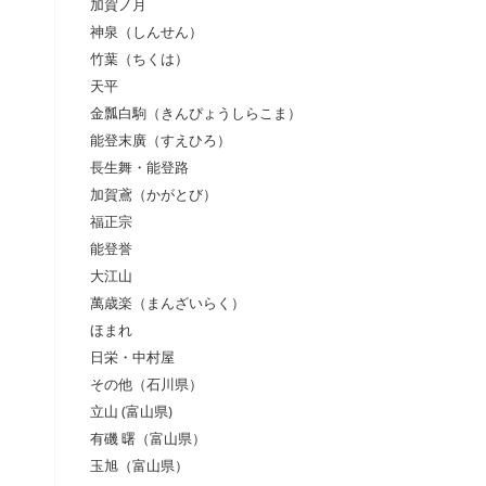
加賀ノ月
神泉（しんせん）
竹葉（ちくは）
天平
金瓢白駒（きんぴょうしらこま）
能登末廣（すえひろ）
長生舞・能登路
加賀鳶（かがとび）
福正宗
能登誉
大江山
萬歳楽（まんざいらく）
ほまれ
日栄・中村屋
その他（石川県）
立山 (富山県)
有磯 曙（富山県）
玉旭（富山県）