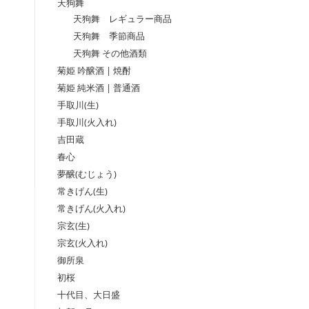
天狗舞
天狗舞 レギュラー商品
天狗舞 季節商品
天狗舞 その他酒類
菊姫 吟醸酒 | 焼酎
菊姫 純米酒 | 普通酒
手取川(生)
手取川(火入れ)
吉田蔵
春心
夢醸(むじょう)
常きげん(生)
常きげん(火入れ)
宗玄(生)
宗玄(火入れ)
御所泉
初桜
十代目、大日盛