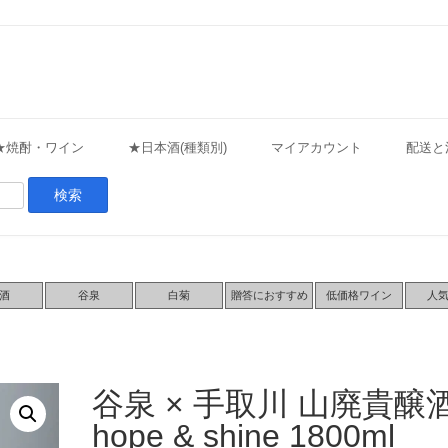
★焼酎・ワイン
★日本酒(種類別)
マイアカウント
配送と
酒
谷泉
白菊
贈答におすすめ
低価格ワイン
人
谷泉 × 手取川 山廃貴醸
hope & shine 1800ml