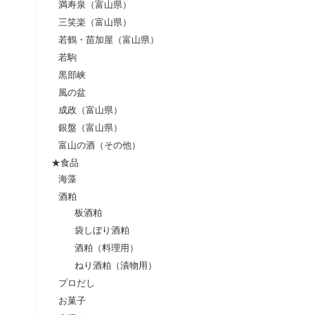
満寿泉（富山県）
三笑楽（富山県）
若鶴・苗加屋（富山県）
若駒
黒部峡
風の盆
成政（富山県）
銀盤（富山県）
富山の酒（その他）
★食品
海藻
酒粕
板酒粕
袋しぼり酒粕
酒粕（料理用）
ねり酒粕（漬物用）
プロだし
お菓子