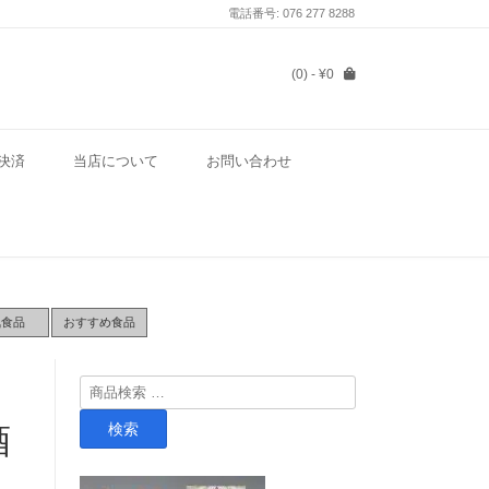
電話番号: 076 277 8288
(0)
- ¥0
決済
当店について
お問い合わせ
気食品
おすすめ食品
検
索
検索
酒
対
象: