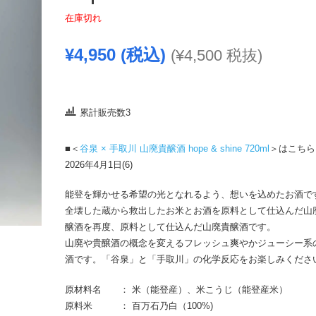
在庫切れ
¥
4,950
(税込)
(
¥
4,500
税抜)
累計販売数3
■＜
谷泉 × 手取川 山廃貴醸酒 hope & shine 720ml
＞はこちら
2026年4月1日(6)
能登を輝かせる希望の光となれるよう、想いを込めたお酒で
全壊した蔵から救出したお米とお酒を原料として仕込んだ山
醸酒を再度、原料として仕込んだ山廃貴醸酒です。
山廃や貴醸酒の概念を変えるフレッシュ爽やかジューシー系
酒です。「谷泉」と「手取川」の化学反応をお楽しみくださ
原材料名 ： 米（能登産）、米こうじ（能登産米）
原料米 ： 百万石乃白（100%)