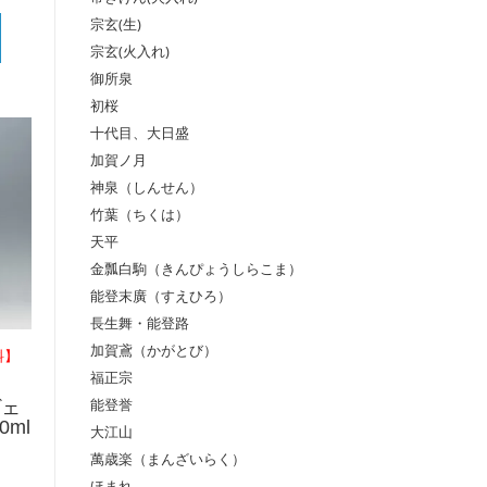
宗玄(生)
宗玄(火入れ)
御所泉
初桜
十代目、大日盛
加賀ノ月
神泉（しんせん）
竹葉（ちくは）
天平
金瓢白駒（きんぴょうしらこま）
能登末廣（すえひろ）
長生舞・能登路
加賀鳶（かがとび）
料】
福正宗
能登誉
ヴェ
0ml
大江山
萬歳楽（まんざいらく）
ほまれ