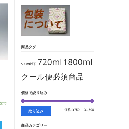
象:
商品タグ
720ml
1800ml
500ml以下
ワー
クール便必須商品
価格で絞り込み
注文で
最
最
価格:
¥750
—
¥1,300
絞り込み
低
高
商品カテゴリー
価
価