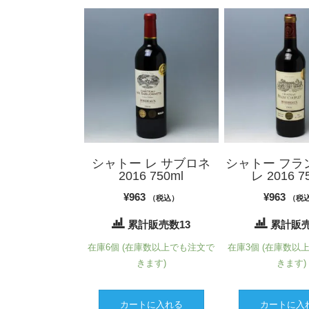
シャトー レ サブロネ
シャトー フラ
2016 750ml
レ 2016 7
¥
963
¥
963
（税込）
（税
累計販売数13
累計販売
在庫6個 (在庫数以上でも注文で
在庫3個 (在庫数以
きます)
きます)
カートに入れる
カートに入