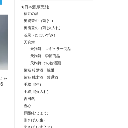
格
格
★日本酒(蔵元別)
福井の酒
奥能登の白菊 (生)
奥能登の白菊 (火入れ)
谷泉（たにいずみ）
天狗舞
天狗舞 レギュラー商品
天狗舞 季節商品
天狗舞 その他酒類
菊姫 吟醸酒 | 焼酎
菊姫 純米酒 | 普通酒
ジャ
6
手取川(生)
手取川(火入れ)
吉田蔵
春心
夢醸(むじょう)
常きげん(生)
常きげん(火入れ)