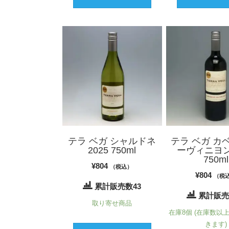
テラ ベガ シャルドネ
テラ ベガ カ
2025 750ml
ーヴィニヨン 
750ml
¥
804
（税込）
¥
804
（税
累計販売数43
累計販売
取り寄せ商品
在庫8個 (在庫数以
きます)