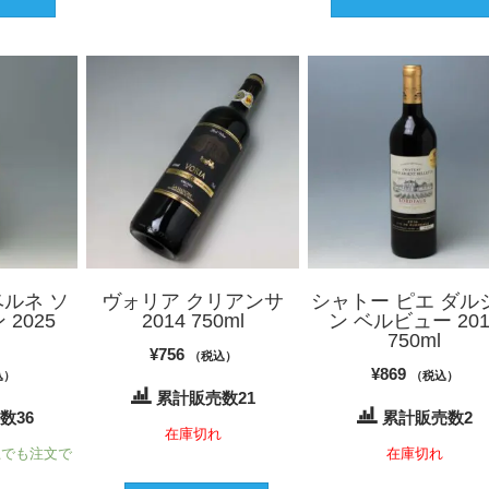
ベルネ ソ
ヴォリア クリアンサ
シャトー ピエ ダル
2025
2014 750ml
ン ベルビュー 201
750ml
¥
756
（税込）
¥
869
込）
（税込）
累計販売数21
数36
累計販売数2
在庫切れ
上でも注文で
在庫切れ