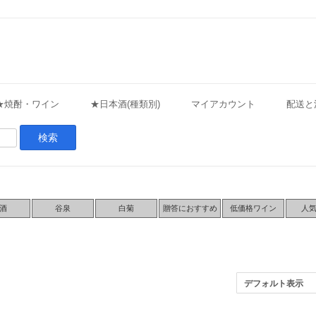
★焼酎・ワイン
★日本酒(種類別)
マイアカウント
配送と
酒
谷泉
白菊
贈答におすすめ
低価格ワイン
人