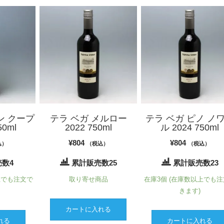
ン クープ
テラ ベガ メルロー
テラ ベガ ピノ ノ
50ml
2022 750ml
ル 2024 750ml
¥
804
¥
804
込）
（税込）
（税込）
数4
累計販売数25
累計販売数23
上でも注文で
取り寄せ商品
在庫3個 (在庫数以上でも
きます)
カートに入れる
れる
カートに入れる