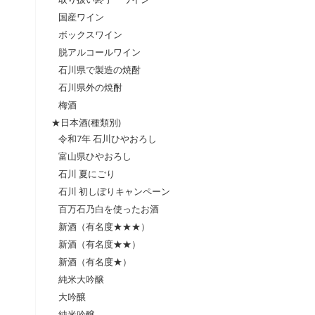
国産ワイン
ボックスワイン
脱アルコールワイン
石川県で製造の焼酎
石川県外の焼酎
梅酒
★日本酒(種類別)
令和7年 石川ひやおろし
富山県ひやおろし
石川 夏にごり
石川 初しぼりキャンペーン
百万石乃白を使ったお酒
新酒（有名度★★★）
新酒（有名度★★）
新酒（有名度★）
純米大吟醸
大吟醸
純米吟醸