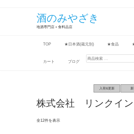
酒のみやざき
地酒専門店＋食料品店
TOP
★日本酒(蔵元別)
★食品
検
索
カート
ブログ
対
象:
入荷&更新
新
株式会社 リンクイン
全12件を表示