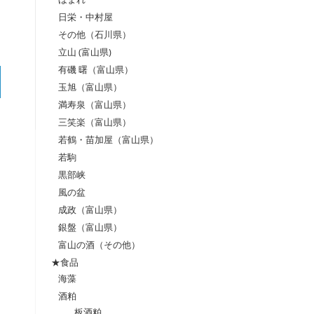
日栄・中村屋
その他（石川県）
立山 (富山県)
有磯 曙（富山県）
玉旭（富山県）
満寿泉（富山県）
三笑楽（富山県）
若鶴・苗加屋（富山県）
若駒
黒部峡
風の盆
成政（富山県）
銀盤（富山県）
富山の酒（その他）
★食品
海藻
酒粕
板酒粕