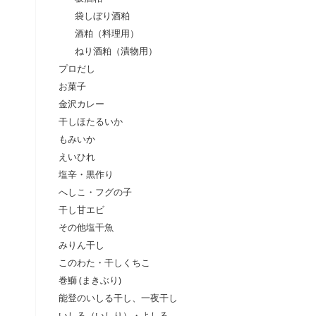
袋しぼり酒粕
酒粕（料理用）
ねり酒粕（漬物用）
プロだし
お菓子
金沢カレー
干しほたるいか
もみいか
えいひれ
塩辛・黒作り
へしこ・フグの子
干し甘エビ
その他塩干魚
みりん干し
このわた・干しくちこ
巻鰤 (まきぶり)
能登のいしる干し、一夜干し
いしる（いしり）・よしる