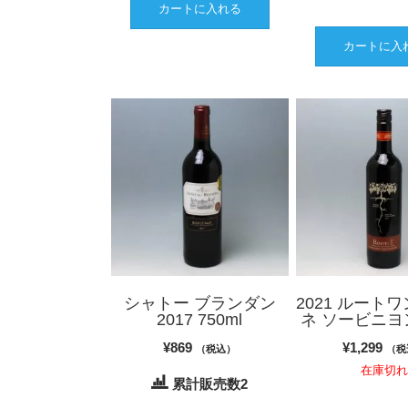
カートに入れる
カートに入
シャトー ブランダン
2021 ルート
2017 750ml
ネ ソービニヨン
¥
869
¥
1,299
（税込）
（税
在庫切
累計販売数2