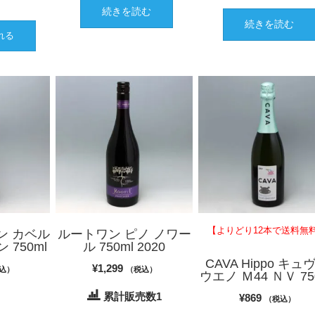
続きを読む
続きを読む
れる
【よりどり12本で送料無
ワン カベル
ルートワン ピノ ノワー
 750ml
ル 750ml 2020
CAVA Hippo キュ
¥
1,299
込）
（税込）
ウエノ Ｍ44 ＮＶ 75
れ
累計販売数1
¥
869
（税込）