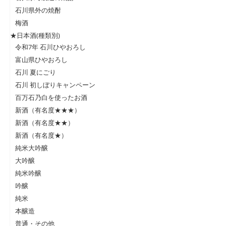
石川県外の焼酎
梅酒
★日本酒(種類別)
令和7年 石川ひやおろし
富山県ひやおろし
石川 夏にごり
石川 初しぼりキャンペーン
百万石乃白を使ったお酒
新酒（有名度★★★）
新酒（有名度★★）
新酒（有名度★）
純米大吟醸
大吟醸
純米吟醸
吟醸
純米
本醸造
普通・その他