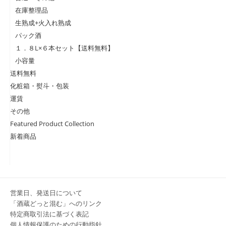
在庫整理品
生熟成+火入れ熟成
パック酒
１．８L×６本セット【送料無料】
小容量
送料無料
化粧箱・熨斗・包装
運賃
その他
Featured Product Collection
新着商品
営業日、発送日について
「酒蔵どっと混む」へのリンク
特定商取引法に基づく表記
個人情報保護のための行動指針