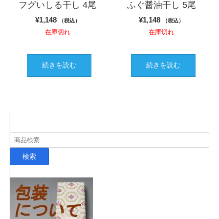
フグいしる干し 4尾
ふぐ醤油干し 5尾
¥
1,148
¥
1,148
（税込）
（税込）
在庫切れ
在庫切れ
続きを読む
続きを読む
検
索
検索
対
象: