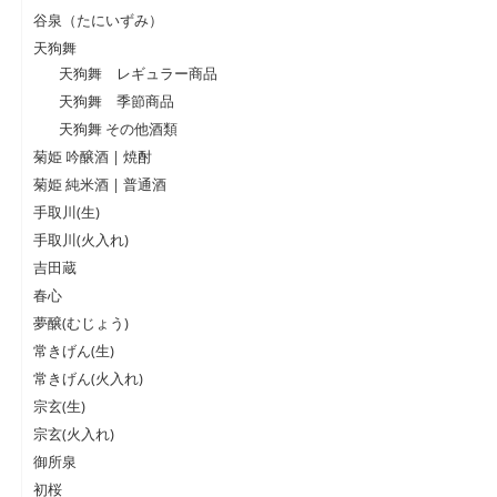
谷泉（たにいずみ）
天狗舞
天狗舞 レギュラー商品
天狗舞 季節商品
天狗舞 その他酒類
菊姫 吟醸酒 | 焼酎
菊姫 純米酒 | 普通酒
手取川(生)
手取川(火入れ)
吉田蔵
春心
夢醸(むじょう)
常きげん(生)
常きげん(火入れ)
宗玄(生)
宗玄(火入れ)
御所泉
初桜