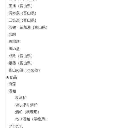
玉旭（富山県）
満寿泉（富山県）
三笑楽（富山県）
若鶴・苗加屋（富山県）
若駒
黒部峡
風の盆
成政（富山県）
銀盤（富山県）
富山の酒（その他）
★食品
海藻
酒粕
板酒粕
袋しぼり酒粕
酒粕（料理用）
ねり酒粕（漬物用）
プロだし