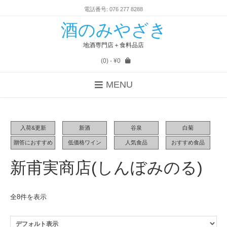
電話番号: 076 277 8288
酒のみやざき
地酒専門店＋食料品店
(0)
- ¥0
MENU
入荷&更新
新酒
谷泉
白菊
贈答におすすめ
低価格ワイン
人気食品
おすすめ食品
新甫実商店(しんぼみのる)
全8件を表示