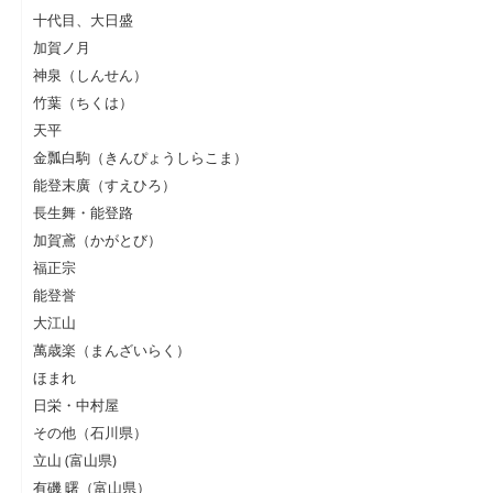
十代目、大日盛
加賀ノ月
神泉（しんせん）
竹葉（ちくは）
天平
金瓢白駒（きんぴょうしらこま）
能登末廣（すえひろ）
長生舞・能登路
加賀鳶（かがとび）
福正宗
能登誉
大江山
萬歳楽（まんざいらく）
ほまれ
日栄・中村屋
その他（石川県）
立山 (富山県)
有磯 曙（富山県）