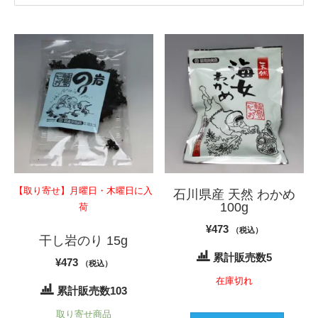
【取り寄せ】月曜日・木曜日に入
石川県産 天然 わかめ
100g
荷
¥
473
（税込）
干し岩のり 15g
累計販売数5
¥
473
（税込）
在庫切れ
累計販売数103
取り寄せ商品