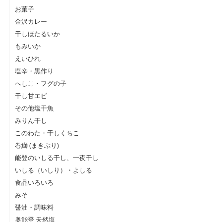
お菓子
金沢カレー
干しほたるいか
もみいか
えいひれ
塩辛・黒作り
へしこ・フグの子
干し甘エビ
その他塩干魚
みりん干し
このわた・干しくちこ
巻鰤 (まきぶり)
能登のいしる干し、一夜干し
いしる（いしり）・よしる
食品いろいろ
みそ
醤油・調味料
奥能登 天然塩