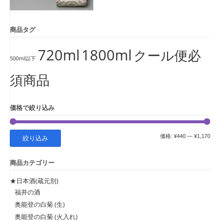
商品タグ
720ml
1800ml
クール便必
500ml以下
須商品
価格で絞り込み
最
最
価格:
¥440
—
¥1,170
絞り込み
低
高
商品カテゴリー
価
価
格
格
★日本酒(蔵元別)
福井の酒
奥能登の白菊 (生)
奥能登の白菊 (火入れ)