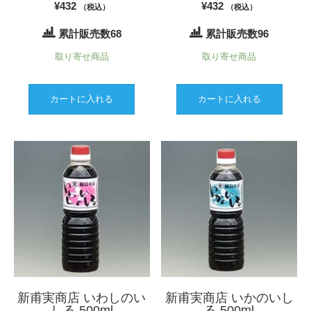
¥
432
¥
432
（税込）
（税込）
累計販売数68
累計販売数96
取り寄せ商品
取り寄せ商品
カートに入れる
カートに入れる
新甫実商店 いわしのい
新甫実商店 いかのいし
しる 500ml
る 500ml