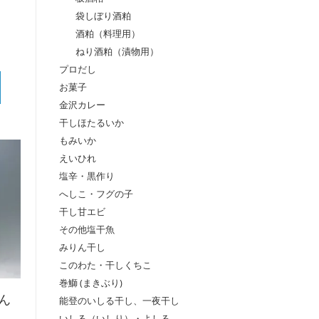
袋しぼり酒粕
酒粕（料理用）
ねり酒粕（漬物用）
プロだし
お菓子
金沢カレー
干しほたるいか
もみいか
えいひれ
塩辛・黒作り
へしこ・フグの子
干し甘エビ
その他塩干魚
みりん干し
このわた・干しくちこ
巻鰤 (まきぶり)
ん
能登のいしる干し、一夜干し
いしる（いしり）・よしる