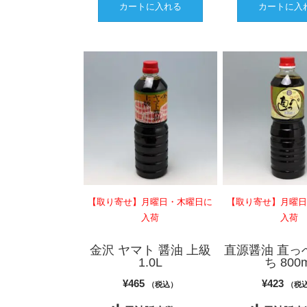
カートに入れる
カートに入
【取り寄せ】月曜日・木曜日に
【取り寄せ】月曜
入荷
入荷
金沢 ヤマト 醤油 上級
直源醤油 直っ
1.0L
ち 800m
¥
465
¥
423
（税込）
（税