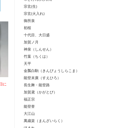
宗玄(生)
宗玄(火入れ)
御所泉
初桜
十代目、大日盛
加賀ノ月
神泉（しんせん）
竹葉（ちくは）
天平
金瓢白駒（きんぴょうしらこま）
能登末廣（すえひろ）
日に
長生舞・能登路
加賀鳶（かがとび）
福正宗
能登誉
大江山
萬歳楽（まんざいらく）
ほまれ