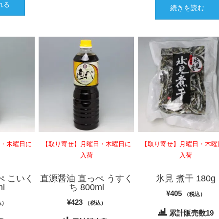
れる
続きを読む
日・木曜日に
【取り寄せ】月曜日・木曜日に
【取り寄せ】月曜日・木曜
入荷
入荷
ぺ こいく
直源醤油 直っぺ うすく
氷見 煮干 180g
l
ち 800ml
¥
405
（税込）
¥
423
込）
（税込）
累計販売数19