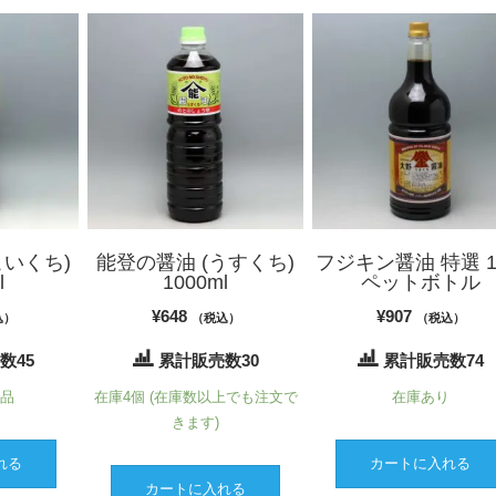
こいくち)
能登の醤油 (うすくち)
フジキン醤油 特選 1.
l
1000ml
ペットボトル
¥
648
¥
907
込）
（税込）
（税込）
数45
累計販売数30
累計販売数74
商品
在庫4個 (在庫数以上でも注文で
在庫あり
きます)
れる
カートに入れる
カートに入れる