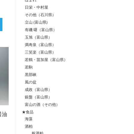
日栄・中村屋
その他（石川県）
立山 (富山県)
有磯 曙（富山県）
玉旭（富山県）
満寿泉（富山県）
三笑楽（富山県）
若鶴・苗加屋（富山県）
若駒
黒部峡
風の盆
成政（富山県）
銀盤（富山県）
富山の酒（その他）
★食品
醤油
海藻
酒粕
板酒粕