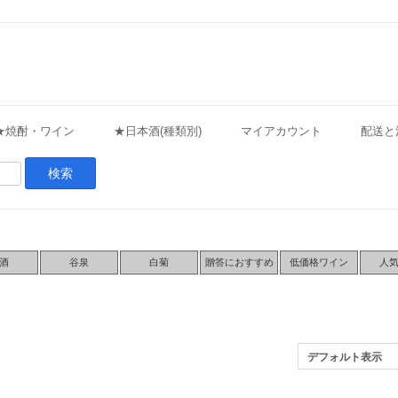
★焼酎・ワイン
★日本酒(種類別)
マイアカウント
配送と
酒
谷泉
白菊
贈答におすすめ
低価格ワイン
人