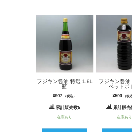
フジキン醤油 特選 1.8L
フジキン醤油 
瓶
ペットボ
¥
907
¥
500
（税込）
（税
累計販売数5
累計販売数
在庫あり
在庫あ