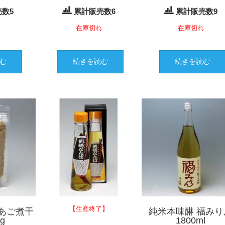
数5
累計販売数6
累計販売数9
れ
在庫切れ
在庫切れ
む
続きを読む
続きを読む
【生産終了】
あご煮干
純米本味醂 福みり
g
1800ml