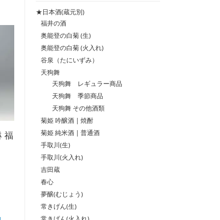
格
格
★日本酒(蔵元別)
福井の酒
奥能登の白菊 (生)
奥能登の白菊 (火入れ)
谷泉（たにいずみ）
天狗舞
天狗舞 レギュラー商品
天狗舞 季節商品
天狗舞 その他酒類
菊姫 吟醸酒 | 焼酎
菊姫 純米酒 | 普通酒
 福
手取川(生)
手取川(火入れ)
吉田蔵
春心
夢醸(むじょう)
常きげん(生)
常きげん(火入れ)