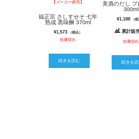
【メーカー終売】
美酒のだし プ
300ml
福正宗 さしすせそ 七年
¥
1,188
（税
熟成 黒味醂 370ml
累計販売
¥
1,573
（税込）
在庫切れ
在庫切
続きを読む
続きを読