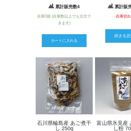
累計販売数4
累計販売
在庫3個 (在庫数以上でも注文で
在庫切
きます)
続きを読
カートに入れる
石川県輪島産 あご煮干
富山県氷見産 
し 250g
し粉 70