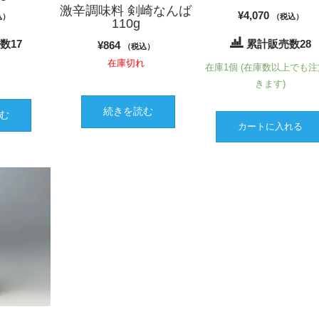
激辛調味料 剣崎なんば
¥
4,070
込）
（税込）
110g
数17
累計販売数28
¥
864
（税込）
在庫切れ
れ
在庫1個 (在庫数以上でも
きます)
続きを読む
む
カートに入れる