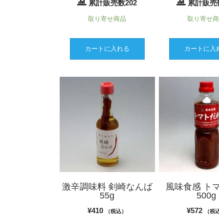
累計販売数202
累計販売数
取り寄せ商品
取り寄せ
カートに入れる
カートに入
激辛調味料 剣崎なんば
風味食感 ト
55g
500g
¥
410
¥
572
（税込）
（税