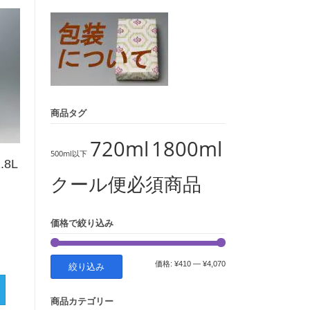
象:
商品タグ
720ml
1800ml
500ml以下
8L
クール便必須商品
価格で絞り込み
最
最
価格:
¥410
—
¥4,070
絞り込み
低
高
商品カテゴリー
価
価