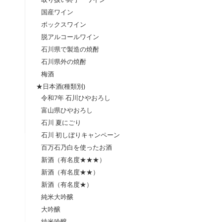
国産ワイン
ボックスワイン
脱アルコールワイン
石川県で製造の焼酎
石川県外の焼酎
梅酒
★日本酒(種類別)
令和7年 石川ひやおろし
富山県ひやおろし
石川 夏にごり
石川 初しぼりキャンペーン
百万石乃白を使ったお酒
新酒（有名度★★★）
新酒（有名度★★）
新酒（有名度★）
純米大吟醸
大吟醸
純米吟醸