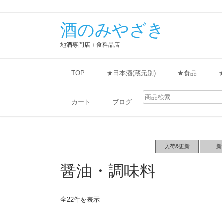
酒のみやざき
地酒専門店＋食料品店
TOP
★日本酒(蔵元別)
★食品
検
索
カート
ブログ
対
象:
入荷&更新
新
醤油・調味料
全22件を表示