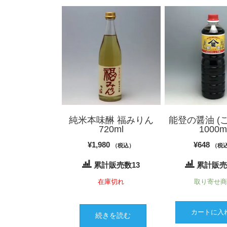
純米本味醂 福みりん
能登の醤油 (
720ml
1000m
¥
1,980
¥
648
（税込）
（税
累計販売数13
累計販売
在庫切れ
取り寄せ
カートに入
続きを読む