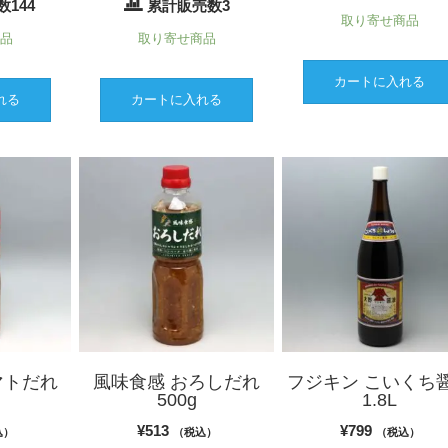
144
累計販売数3
取り寄せ商品
商品
取り寄せ商品
カートに入れる
れる
カートに入れる
マトだれ
風味食感 おろしだれ
フジキン こいくち
500g
1.8L
¥
513
¥
799
込）
（税込）
（税込）