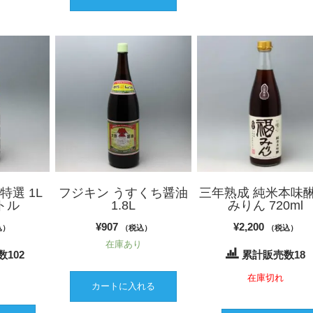
特選 1L
フジキン うすくち醤油
三年熟成 純米本味醂
トル
1.8L
みりん 720ml
¥
907
¥
2,200
込）
（税込）
（税込）
在庫あり
102
累計販売数18
り
在庫切れ
カートに入れる