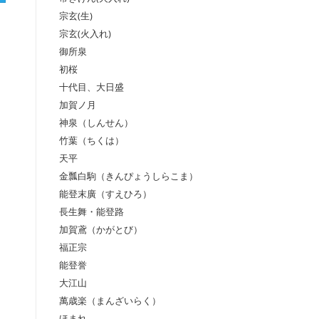
宗玄(生)
宗玄(火入れ)
御所泉
初桜
十代目、大日盛
加賀ノ月
神泉（しんせん）
竹葉（ちくは）
天平
金瓢白駒（きんぴょうしらこま）
能登末廣（すえひろ）
長生舞・能登路
加賀鳶（かがとび）
福正宗
能登誉
大江山
萬歳楽（まんざいらく）
ほまれ