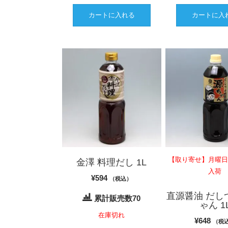
カートに入れる
カートに入
【取り寄せ】月曜
金澤 料理だし 1L
入荷
¥
594
（税込）
直源醤油 だし
累計販売数70
ゃん 1
在庫切れ
¥
648
（税