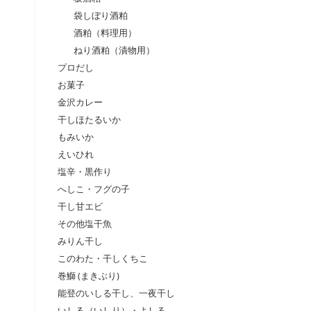
袋しぼり酒粕
酒粕（料理用）
ねり酒粕（漬物用）
プロだし
お菓子
金沢カレー
干しほたるいか
もみいか
えいひれ
塩辛・黒作り
へしこ・フグの子
干し甘エビ
その他塩干魚
みりん干し
このわた・干しくちこ
巻鰤 (まきぶり)
能登のいしる干し、一夜干し
いしる（いしり）・よしる