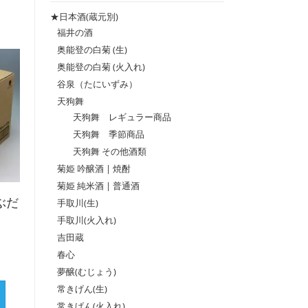
格
格
★日本酒(蔵元別)
福井の酒
奥能登の白菊 (生)
奥能登の白菊 (火入れ)
谷泉（たにいずみ）
天狗舞
天狗舞 レギュラー商品
天狗舞 季節商品
天狗舞 その他酒類
菊姫 吟醸酒 | 焼酎
菊姫 純米酒 | 普通酒
ぶだ
手取川(生)
手取川(火入れ)
吉田蔵
春心
夢醸(むじょう)
常きげん(生)
常きげん(火入れ)