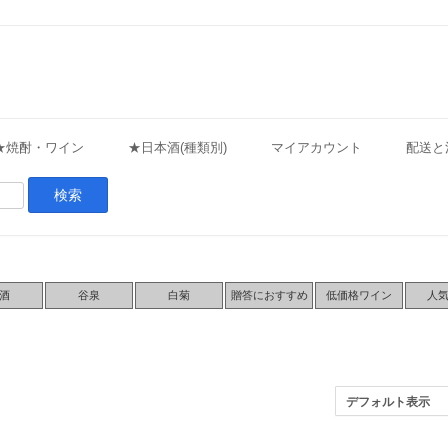
★焼酎・ワイン
★日本酒(種類別)
マイアカウント
配送と
酒
谷泉
白菊
贈答におすすめ
低価格ワイン
人