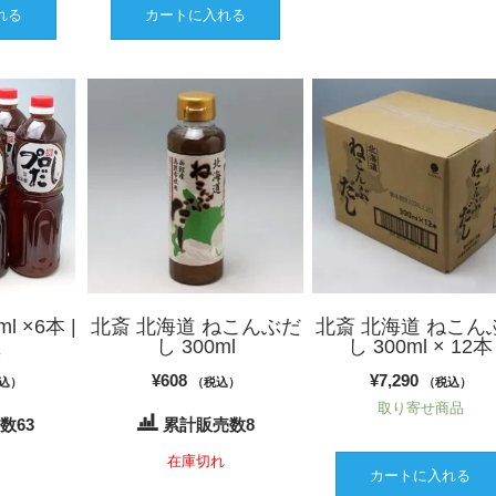
れる
カートに入れる
l ×6本 |
北斎 北海道 ねこんぶだ
北斎 北海道 ねこん
屋
し 300ml
し 300ml × 12本
¥
608
¥
7,290
込）
（税込）
（税込）
取り寄せ商品
数63
累計販売数8
り
在庫切れ
カートに入れる