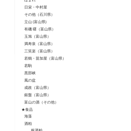
日栄・中村屋
その他（石川県）
立山 (富山県)
有磯 曙（富山県）
玉旭（富山県）
満寿泉（富山県）
三笑楽（富山県）
若鶴・苗加屋（富山県）
若駒
黒部峡
風の盆
成政（富山県）
銀盤（富山県）
富山の酒（その他）
★食品
海藻
酒粕
板酒粕