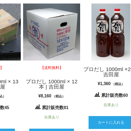
料】
【送料無料】
プロだし 1000ml ×2
吉田屋
l × 13
プロだし 1000ml × 12
¥
1,360
（税込）
田屋
本 | 吉田屋
累計販売数60
¥
8,160
込）
（税込）
在庫あり
数45
累計販売数81
り
在庫あり
カートに入れる