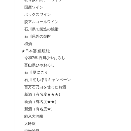
国産ワイン
ボックスワイン
脱アルコールワイン
石川県で製造の焼酎
石川県外の焼酎
梅酒
★日本酒(種類別)
令和7年 石川ひやおろし
富山県ひやおろし
石川 夏にごり
石川 初しぼりキャンペーン
百万石乃白を使ったお酒
新酒（有名度★★★）
新酒（有名度★★）
新酒（有名度★）
純米大吟醸
大吟醸
純米吟醸