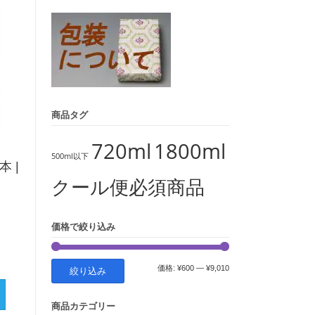
象:
商品タグ
720ml
1800ml
500ml以下
本 |
クール便必須商品
価格で絞り込み
最
最
価格:
¥600
—
¥9,010
絞り込み
低
高
商品カテゴリー
価
価