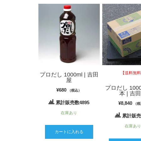
【送料無
プロだし 1000ml | 吉田
屋
プロだし 1000m
¥
680
（税込）
本 | 吉
累計販売数4895
¥
8,840
（税
在庫あり
累計販売
在庫あ
カートに入れる