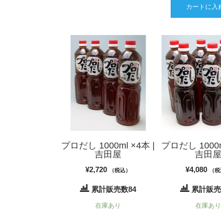
カートに入
プロだし 1000ml ×4本 |
プロだし 1000m
吉田屋
吉田
¥
2,720
¥
4,080
（税込）
（税
累計販売数84
累計販売
在庫あり
在庫あ