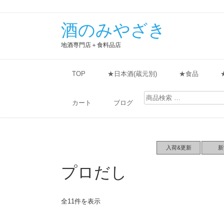
酒のみやざき
地酒専門店＋食料品店
TOP
★日本酒(蔵元別)
★食品
検
索
カート
ブログ
対
象:
入荷&更新
新
プロだし
全11件を表示