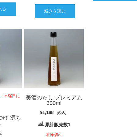
れる
続きを読む
日・木曜日に
美酒のだし プレミアム
300ml
¥
1,188
（税込）
つゆ 源ち
L
累計販売数1
込）
在庫切れ