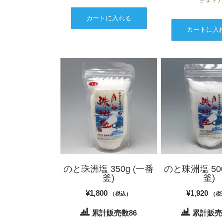
カートに入れる
カートに入
のと珠洲塩 350g (一番
のと珠洲塩 50
釜)
釜)
¥
1,800
¥
1,920
（税込）
（税
累計販売数86
累計販売