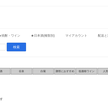
★焼酎・ワイン
★日本酒(種類別)
マイアカウント
配送と
酒
谷泉
白菊
贈答におすすめ
低価格ワイン
人
す