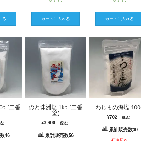
れる
カートに入れる
カートに入れる
0g (二番
のと珠洲塩 1kg (二番
わじまの海塩 100
釜)
¥
702
（税込）
¥
3,600
込）
（税込）
累計販売数40
数46
累計販売数56
在庫切れ