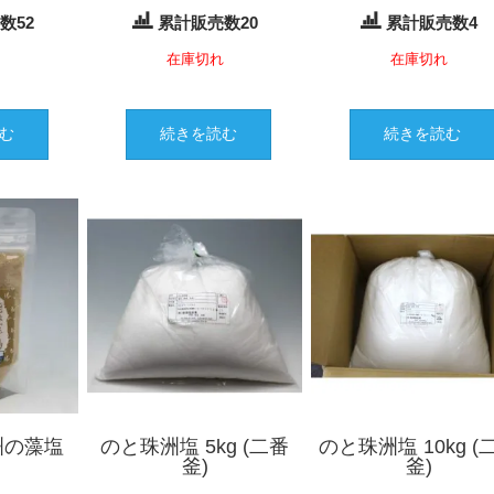
数52
累計販売数20
累計販売数4
れ
在庫切れ
在庫切れ
む
続きを読む
続きを読む
洲の藻塩
のと珠洲塩 5kg (二番
のと珠洲塩 10kg (
釜)
釜)