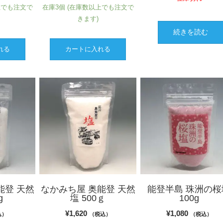
上でも注文で
在庫3個 (在庫数以上でも注文で
きます)
続きを読む
れる
カートに入れる
能登 天然
なかみち屋 奥能登 天然
能登半島 珠洲の桜
g
塩 500ｇ
100g
¥
1,620
¥
1,080
込）
（税込）
（税込）