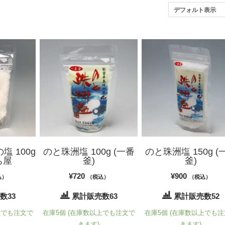
塩 100g
のと珠洲塩 100g (一番
のと珠洲塩 150g (
ち屋
釜)
釜)
¥
720
¥
900
込）
（税込）
（税込）
数33
累計販売数63
累計販売数52
上でも注文で
在庫5個 (在庫数以上でも注文で
在庫5個 (在庫数以上でも
きます)
きます)