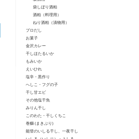
袋しぼり酒粕
酒粕（料理用）
ねり酒粕（漬物用）
プロだし
お菓子
金沢カレー
干しほたるいか
もみいか
えいひれ
塩辛・黒作り
へしこ・フグの子
干し甘エビ
その他塩干魚
みりん干し
このわた・干しくちこ
巻鰤 (まきぶり)
能登のいしる干し、一夜干し
いしる（いしり）・よしる