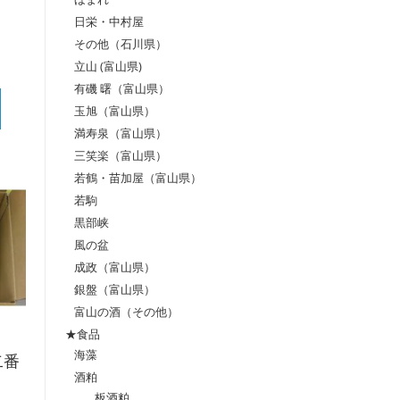
日栄・中村屋
その他（石川県）
立山 (富山県)
有磯 曙（富山県）
玉旭（富山県）
満寿泉（富山県）
三笑楽（富山県）
若鶴・苗加屋（富山県）
若駒
黒部峡
風の盆
成政（富山県）
銀盤（富山県）
富山の酒（その他）
★食品
海藻
二番
酒粕
板酒粕