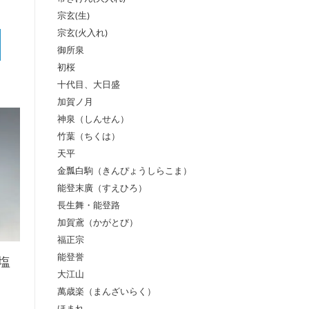
宗玄(生)
宗玄(火入れ)
御所泉
初桜
十代目、大日盛
加賀ノ月
神泉（しんせん）
竹葉（ちくは）
天平
金瓢白駒（きんぴょうしらこま）
能登末廣（すえひろ）
長生舞・能登路
加賀鳶（かがとび）
福正宗
能登誉
塩
大江山
萬歳楽（まんざいらく）
ほまれ