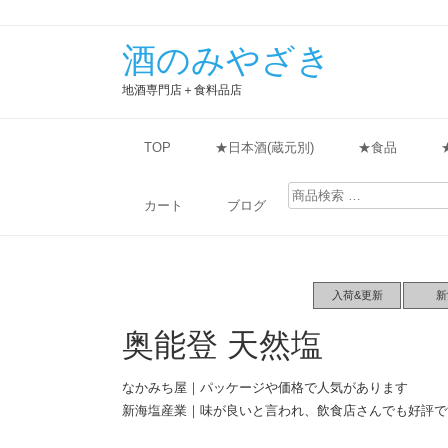
酒のみやざき
地酒専門店＋食料品店
TOP
★日本酒(蔵元別)
★食品
検
索
カート
ブログ
対
象:
入荷&更新
新
奥能登 天然塩
なかみち屋｜パッケージや価格で人気があります
新海塩産業｜味が良いと言われ、飲食店さんでも好評で