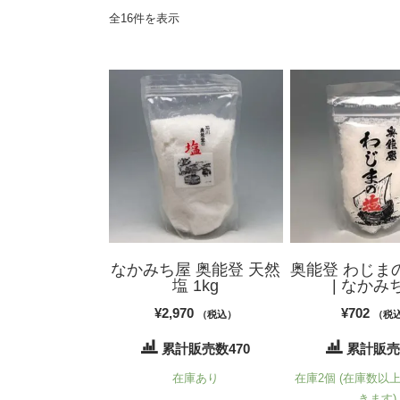
全16件を表示
なかみち屋 奥能登 天然
奥能登 わじまの
塩 1kg
| なかみ
¥
2,970
¥
702
（税込）
（税
累計販売数470
累計販売
在庫あり
在庫2個 (在庫数以
きます)