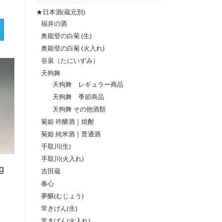
格
格
★日本酒(蔵元別)
福井の酒
奥能登の白菊 (生)
奥能登の白菊 (火入れ)
谷泉（たにいずみ）
天狗舞
天狗舞 レギュラー商品
天狗舞 季節商品
天狗舞 その他酒類
菊姫 吟醸酒 | 焼酎
菊姫 純米酒 | 普通酒
手取川(生)
手取川(火入れ)
g
吉田蔵
春心
夢醸(むじょう)
常きげん(生)
常きげん(火入れ)