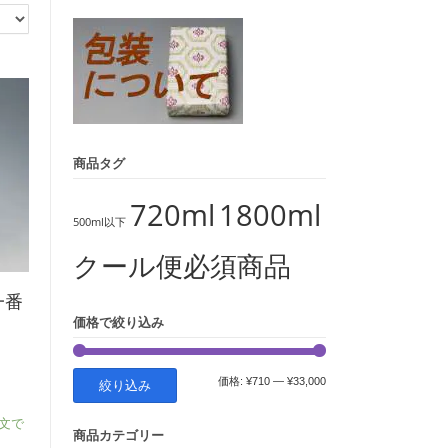
象:
商品タグ
720ml
1800ml
500ml以下
クール便必須商品
一番
価格で絞り込み
最
最
価格:
¥710
—
¥33,000
絞り込み
低
高
注文で
商品カテゴリー
価
価