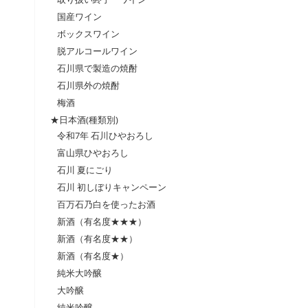
国産ワイン
ボックスワイン
脱アルコールワイン
石川県で製造の焼酎
石川県外の焼酎
梅酒
★日本酒(種類別)
令和7年 石川ひやおろし
富山県ひやおろし
石川 夏にごり
石川 初しぼりキャンペーン
百万石乃白を使ったお酒
新酒（有名度★★★）
新酒（有名度★★）
新酒（有名度★）
純米大吟醸
大吟醸
純米吟醸