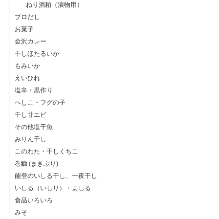
ねり酒粕（漬物用）
プロだし
お菓子
金沢カレー
干しほたるいか
もみいか
えいひれ
塩辛・黒作り
へしこ・フグの子
干し甘エビ
その他塩干魚
みりん干し
このわた・干しくちこ
巻鰤 (まきぶり)
能登のいしる干し、一夜干し
いしる（いしり）・よしる
食品いろいろ
みそ