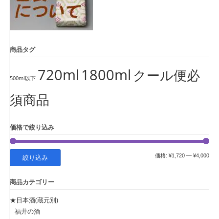
商品タグ
720ml
1800ml
クール便必
500ml以下
須商品
価格で絞り込み
最
最
価格:
¥1,720
—
¥4,000
絞り込み
低
高
商品カテゴリー
価
価
格
格
★日本酒(蔵元別)
福井の酒