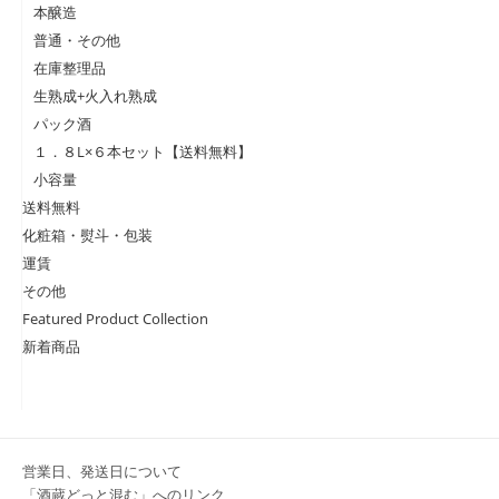
本醸造
普通・その他
在庫整理品
生熟成+火入れ熟成
パック酒
１．８L×６本セット【送料無料】
小容量
送料無料
化粧箱・熨斗・包装
運賃
その他
Featured Product Collection
新着商品
営業日、発送日について
「酒蔵どっと混む」へのリンク