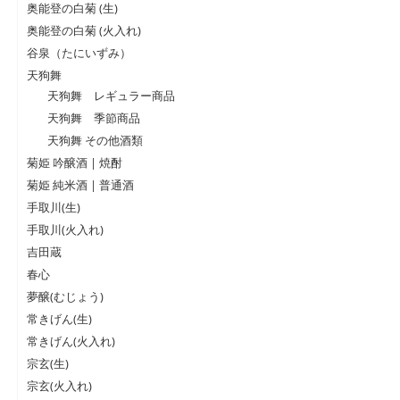
奥能登の白菊 (生)
奥能登の白菊 (火入れ)
谷泉（たにいずみ）
天狗舞
天狗舞 レギュラー商品
天狗舞 季節商品
天狗舞 その他酒類
菊姫 吟醸酒 | 焼酎
菊姫 純米酒 | 普通酒
手取川(生)
手取川(火入れ)
吉田蔵
春心
夢醸(むじょう)
常きげん(生)
常きげん(火入れ)
宗玄(生)
宗玄(火入れ)