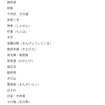
御所泉
初桜
十代目、大日盛
加賀ノ月
神泉（しんせん）
竹葉（ちくは）
天平
金瓢白駒（きんぴょうしらこま）
能登末廣（すえひろ）
長生舞・能登路
加賀鳶（かがとび）
福正宗
能登誉
大江山
萬歳楽（まんざいらく）
ほまれ
日栄・中村屋
その他（石川県）