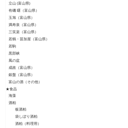
立山 (富山県)
有磯 曙（富山県）
玉旭（富山県）
満寿泉（富山県）
三笑楽（富山県）
若鶴・苗加屋（富山県）
若駒
黒部峡
風の盆
成政（富山県）
銀盤（富山県）
富山の酒（その他）
★食品
海藻
酒粕
板酒粕
袋しぼり酒粕
酒粕（料理用）