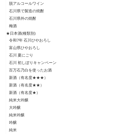
脱アルコールワイン
石川県で製造の焼酎
石川県外の焼酎
梅酒
★日本酒(種類別)
令和7年 石川ひやおろし
富山県ひやおろし
石川 夏にごり
石川 初しぼりキャンペーン
百万石乃白を使ったお酒
新酒（有名度★★★）
新酒（有名度★★）
新酒（有名度★）
純米大吟醸
大吟醸
純米吟醸
吟醸
純米