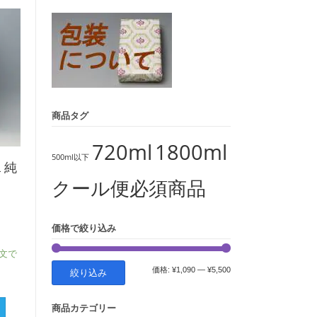
象:
商品タグ
720ml
1800ml
500ml以下
a 純
クール便必須商品
価格で絞り込み
注文で
最
最
価格:
¥1,090
—
¥5,500
絞り込み
低
高
商品カテゴリー
価
価