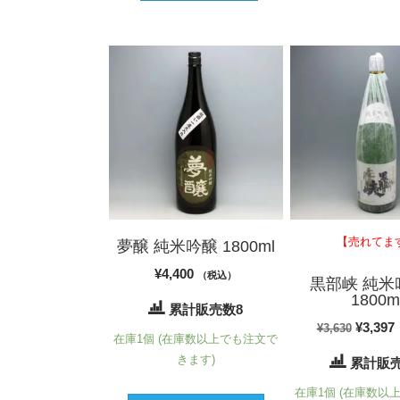
【売れてま
夢醸 純米吟醸 1800ml
¥
4,400
（税込）
黒部峡 純米
1800m
累計販売数8
元
¥
3,397
¥
3,630
在庫1個 (在庫数以上でも注文で
の
きます)
累計販売
価
在庫1個 (在庫数以
格