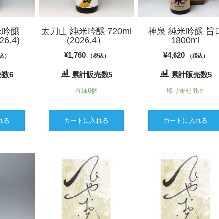
米吟醸
太刀山 純米吟醸 720ml
神泉 純米吟醸 旨
26.4)
(2026.4）
1800ml
¥
1,760
¥
4,620
込）
（税込）
（税込）
数6
累計販売数5
累計販売数5
在庫6個
取り寄せ商品
れる
カートに入れる
カートに入れる