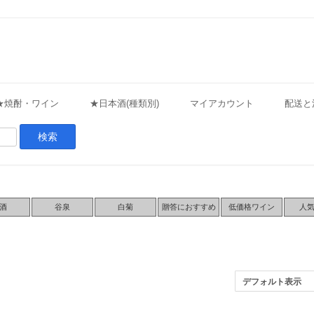
★焼酎・ワイン
★日本酒(種類別)
マイアカウント
配送と
酒
谷泉
白菊
贈答におすすめ
低価格ワイン
人