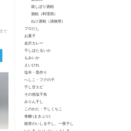
袋しぼり酒粕
酒粕（料理用）
ねり酒粕（漬物用）
プロだし
注文で
お菓子
金沢カレー
干しほたるいか
もみいか
えいひれ
塩辛・黒作り
へしこ・フグの子
干し甘エビ
その他塩干魚
みりん干し
このわた・干しくちこ
巻鰤 (まきぶり)
能登のいしる干し、一夜干し
いしる（いしり）・よしる