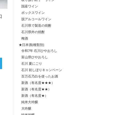
国産ワイン
ボックスワイン
口
脱アルコールワイン
石川県で製造の焼酎
石川県外の焼酎
梅酒
★日本酒(種類別)
令和7年 石川ひやおろし
富山県ひやおろし
石川 夏にごり
石川 初しぼりキャンペーン
百万石乃白を使ったお酒
新酒（有名度★★★）
新酒（有名度★★）
新酒（有名度★）
純米大吟醸
大吟醸
純米吟醸