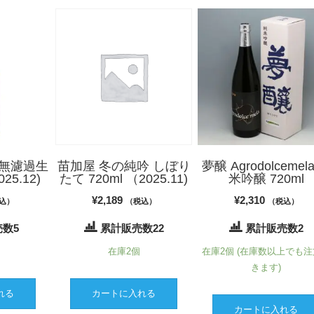
 無濾過生
苗加屋 冬の純吟 しぼり
夢醸 Agrodolcemel
25.12)
たて 720ml （2025.11)
米吟醸 720ml
¥
2,189
¥
2,310
込）
（税込）
（税込）
数5
累計販売数22
累計販売数2
在庫2個
在庫2個 (在庫数以上でも
きます)
れる
カートに入れる
カートに入れる