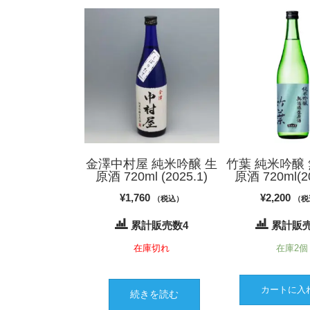
金澤中村屋 純米吟醸 生
竹葉 純米吟醸
原酒 720ml (2025.1)
原酒 720ml(20
¥
1,760
¥
2,200
（税込）
（税
累計販売数4
累計販売
在庫切れ
在庫2個
カートに入
続きを読む