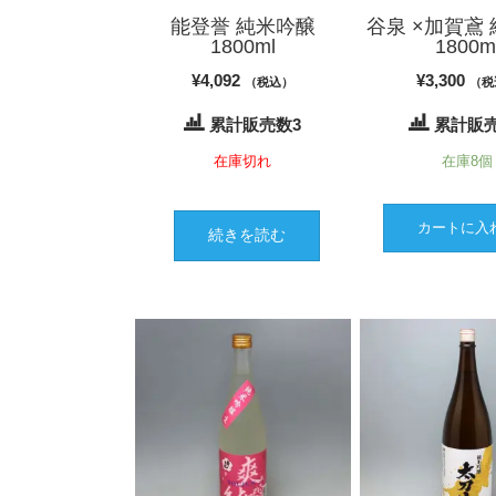
能登誉 純米吟醸
谷泉 ×加賀鳶
1800ml
1800m
¥
4,092
¥
3,300
（税込）
（税
累計販売数3
累計販売
在庫切れ
在庫8個
カートに入
続きを読む