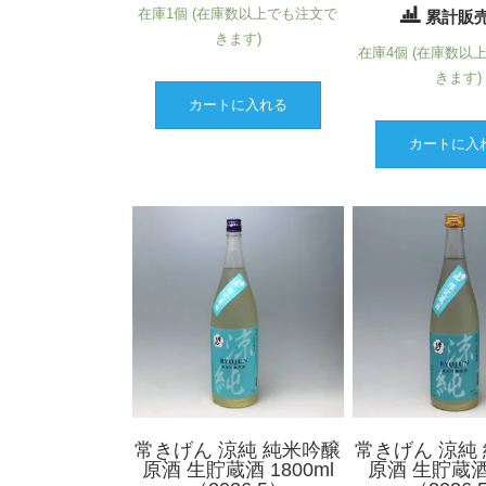
在庫1個 (在庫数以上でも注文で
累計販売
きます)
在庫4個 (在庫数以
きます)
カートに入れる
カートに入
常きげん 涼純 純米吟醸
常きげん 涼純
原酒 生貯蔵酒 1800ml
原酒 生貯蔵酒 