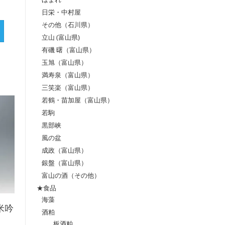
日栄・中村屋
その他（石川県）
立山 (富山県)
有磯 曙（富山県）
玉旭（富山県）
満寿泉（富山県）
三笑楽（富山県）
若鶴・苗加屋（富山県）
若駒
黒部峡
風の盆
成政（富山県）
銀盤（富山県）
富山の酒（その他）
★食品
海藻
米吟
酒粕
板酒粕