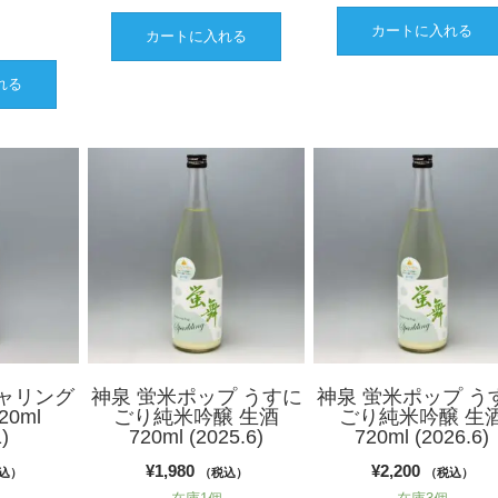
格
カートに入れる
カートに入れる
は
れる
3,397
で
す。
ャリング
神泉 蛍米ポップ うすに
神泉 蛍米ポップ う
0ml
ごり純米吟醸 生酒
ごり純米吟醸 生
)
720ml (2025.6)
720ml (2026.6)
¥
1,980
¥
2,200
込）
（税込）
（税込）