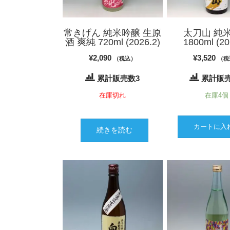
常きげん 純米吟醸 生原
太刀山 純
酒 爽純 720ml (2026.2)
1800ml (20
¥
2,090
¥
3,520
（税込）
（税
累計販売数3
累計販売
在庫切れ
在庫4個
カートに入
続きを読む