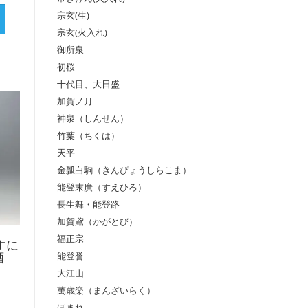
宗玄(生)
宗玄(火入れ)
御所泉
初桜
十代目、大日盛
加賀ノ月
神泉（しんせん）
竹葉（ちくは）
天平
金瓢白駒（きんぴょうしらこま）
能登末廣（すえひろ）
長生舞・能登路
加賀鳶（かがとび）
福正宗
すに
能登誉
酒
大江山
萬歳楽（まんざいらく）
ほまれ