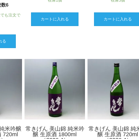
在庫1個
在庫3個
数6
上でも注文で
カートに入れる
カートに入れる
れる
 純米吟醸
常きげん 美山錦 純米吟
常きげん 美山錦 純
720ml
醸 生原酒 1800ml
醸 生原酒 720ml