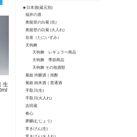
格
格
★日本酒(蔵元別)
福井の酒
奥能登の白菊 (生)
奥能登の白菊 (火入れ)
谷泉（たにいずみ）
天狗舞
天狗舞 レギュラー商品
天狗舞 季節商品
天狗舞 その他酒類
菊姫 吟醸酒 | 焼酎
菊姫 純米酒 | 普通酒
 生
ml
手取川(生)
手取川(火入れ)
吉田蔵
春心
夢醸(むじょう)
常きげん(生)
常きげん(火入れ)