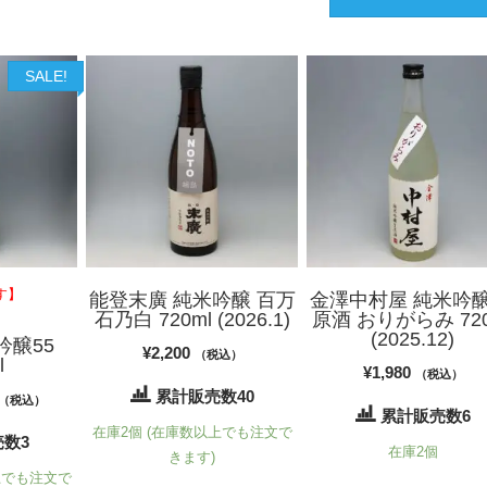
SALE!
す】
能登末廣 純米吟醸 百万
金澤中村屋 純米吟醸
石乃白 720ml (2026.1)
原酒 おりがらみ 720
(2025.12)
吟醸55
¥
2,200
（税込）
l
¥
1,980
（税込）
累計販売数40
現
（税込）
累計販売数6
在
在庫2個 (在庫数以上でも注文で
数3
在庫2個
の
きます)
上でも注文で
価