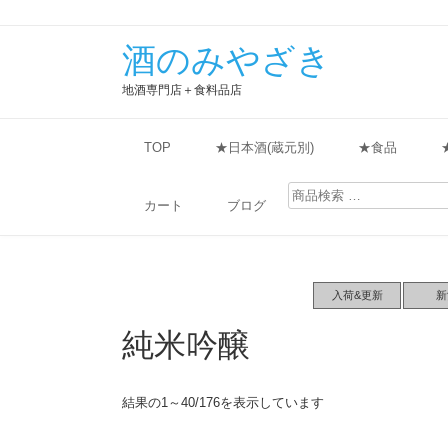
酒のみやざき
地酒専門店＋食料品店
TOP
★日本酒(蔵元別)
★食品
検
索
カート
ブログ
対
象:
入荷&更新
新
純米吟醸
結果の1～40/176を表示しています