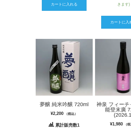
カートに入れる
きます)
は
¥3,630
カートに入
で
¥
し
た。
夢醸 純米吟醸 720ml
神泉 フィーチ
能登末廣 72
¥
2,200
（税込）
(2026.1
¥
1,980
累計販売数1
（税