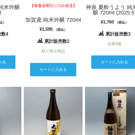
【毎週金曜日にのみ発送】
 純米吟醸
神泉 夏酔うよう 純
l
醸 720ml (2025.5
加賀鳶 純米吟醸 720ml
¥
1,760
込）
（税込）
¥
1,595
（税込）
数4
累計販売数3
累計販売数2
在庫4個
取り寄せ商品
れる
カートに入れる
カートに入れる