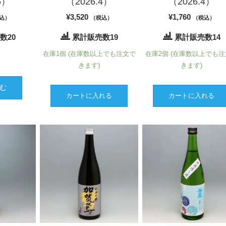
5）
（2026.4）
（2026.4）
¥
3,520
¥
1,760
込）
（税込）
（税込）
数20
累計販売数19
累計販売数14
れ
在庫1個 (在庫数以上でも注文で
在庫2個 (在庫数以上でも
きます)
きます)
む
カートに入れる
カートに入れる