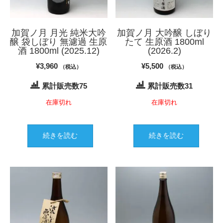
ー
ジ
か
加賀ノ月 月光 純米大吟
加賀ノ月 大吟醸 しぼり
ら
醸 袋しぼり 無濾過 生原
たて 生原酒 1800ml
選
酒 1800ml (2025.12)
(2026.2)
択
¥
3,960
¥
5,500
（税込）
（税込）
で
き
累計販売数75
累計販売数31
ま
在庫切れ
在庫切れ
す
続きを読む
続きを読む