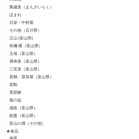
萬歳楽（まんざいらく）
ほまれ
日栄・中村屋
その他（石川県）
立山 (富山県)
有磯 曙（富山県）
玉旭（富山県）
満寿泉（富山県）
三笑楽（富山県）
若鶴・苗加屋（富山県）
若駒
黒部峡
風の盆
成政（富山県）
銀盤（富山県）
富山の酒（その他）
★食品
海藻