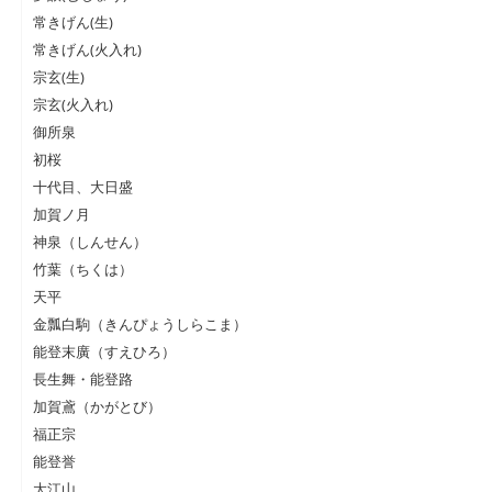
常きげん(生)
常きげん(火入れ)
宗玄(生)
宗玄(火入れ)
御所泉
初桜
十代目、大日盛
加賀ノ月
神泉（しんせん）
竹葉（ちくは）
天平
金瓢白駒（きんぴょうしらこま）
能登末廣（すえひろ）
長生舞・能登路
加賀鳶（かがとび）
福正宗
能登誉
大江山