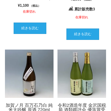
¥
1,100
（税込）
累計販売数3
在庫切れ
在庫切れ
続きを読む
続きを読む
加賀ノ月 百万石乃白 純
令和2酒造年度 金沢国税
米大吟醸 原酒 720ml
局 酒類鑑評会 優等賞受