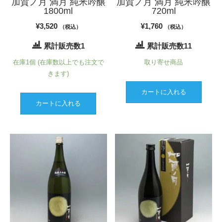
加賀ノ月 満月 純米吟醸
加賀ノ月 満月 純米吟醸
択
1800ml
720ml
で
¥
3,520
¥
1,760
（税込）
（税込）
き
ま
累計販売数1
累計販売数11
す
在庫1個 (在庫数以上でも注文で
取り寄せ商品
きます)
カートに入れる
カートに入れる