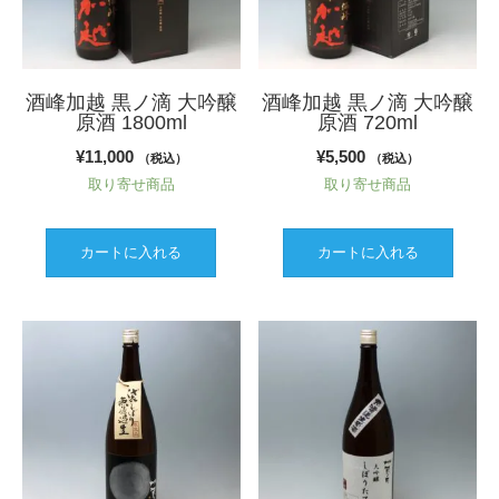
エ
ー
シ
ョ
酒峰加越 黒ノ滴 大吟醸
酒峰加越 黒ノ滴 大吟醸
原酒 1800ml
原酒 720ml
ン
が
¥
11,000
¥
5,500
（税込）
（税込）
あ
取り寄せ商品
取り寄せ商品
り
ま
す。
カートに入れる
カートに入れる
オ
プ
シ
ョ
ン
は
商
品
ペ