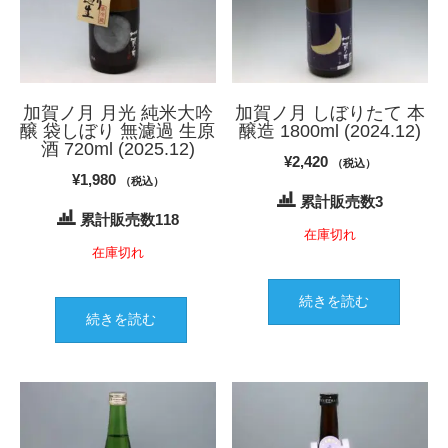
加賀ノ月 月光 純米大吟
加賀ノ月 しぼりたて 本
醸 袋しぼり 無濾過 生原
醸造 1800ml (2024.12)
酒 720ml (2025.12)
¥
2,420
（税込）
¥
1,980
（税込）
累計販売数3
累計販売数118
在庫切れ
在庫切れ
続きを読む
続きを読む