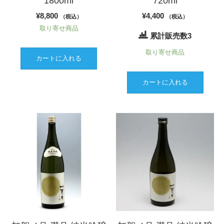
1800ml
720ml
が
¥
8,800
¥
4,400
（税込）
（税込）
あ
取り寄せ商品
り
累計販売数3
ま
取り寄せ商品
す。
カートに入れる
オ
プ
カートに入れる
シ
ョ
ン
は
商
品
ペ
ー
ジ
か
ら
選