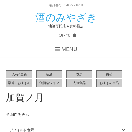
電話番号: 076 277 8288
酒のみやざき
地酒専門店＋食料品店
(0)
- ¥0
MENU
入荷&更新
新酒
谷泉
白菊
贈答におすすめ
低価格ワイン
人気食品
おすすめ食品
加賀ノ月
全38件を表示