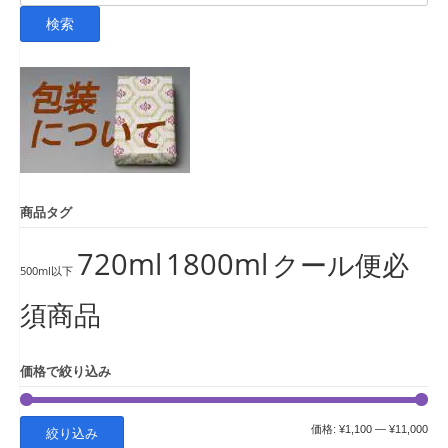
索
検索
対
象:
商品タグ
720ml
1800ml
クール便必
500ml以下
須商品
価格で絞り込み
最
最
価格:
¥1,100
—
¥11,000
絞り込み