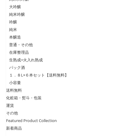
大吟醸
純米吟醸
吟醸
純米
本醸造
普通・その他
在庫整理品
生熟成+火入れ熟成
パック酒
１．８L×６本セット【送料無料】
小容量
送料無料
化粧箱・熨斗・包装
運賃
その他
Featured Product Collection
新着商品