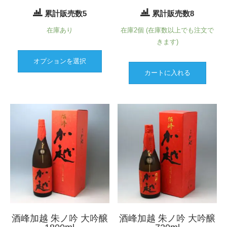
格
累計販売数5
累計販売数8
帯:
在庫あり
在庫2個 (在庫数以上でも注文で
¥2,860
きます)
–
こ
¥3,080
オプションを選択
の
カートに入れる
商
品
に
は
複
数
の
バ
リ
エ
ー
シ
ョ
酒峰加越 朱ノ吟 大吟醸
酒峰加越 朱ノ吟 大吟醸
ン