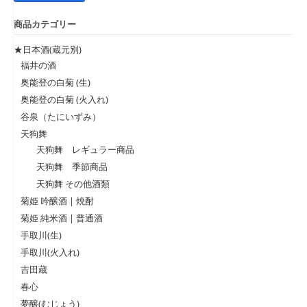
低
高
商品カテゴリー
価
価
格
格
★日本酒(蔵元別)
福井の酒
奥能登の白菊 (生)
奥能登の白菊 (火入れ)
谷泉（たにいずみ）
天狗舞
天狗舞 レギュラー商品
天狗舞 季節商品
天狗舞 その他酒類
菊姫 吟醸酒 | 焼酎
菊姫 純米酒 | 普通酒
手取川(生)
手取川(火入れ)
吉田蔵
春心
夢醸(むじょう)