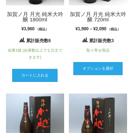
加賀ノ月 月光 純米大吟
加賀ノ月 月光 純米大吟
醸 1800ml
醸 720ml
価
¥
3,960
¥
1,980
–
¥
2,090
（税込）
（税込）
格
累計販売数6
累計販売数3
帯:
在庫1個 (在庫数以上でも注文で
取り寄せ商品
¥1,980
きます)
–
こ
¥2,090
オプションを選択
の
カートに入れる
商
品
に
は
複
数
の
バ
リ