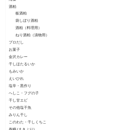
酒粕
板酒粕
袋しぼり酒粕
酒粕（料理用）
ねり酒粕（漬物用）
プロだし
お菓子
金沢カレー
干しほたるいか
もみいか
えいひれ
塩辛・黒作り
へしこ・フグの子
干し甘エビ
その他塩干魚
みりん干し
このわた・干しくちこ
巻鰤 (まきぶり)