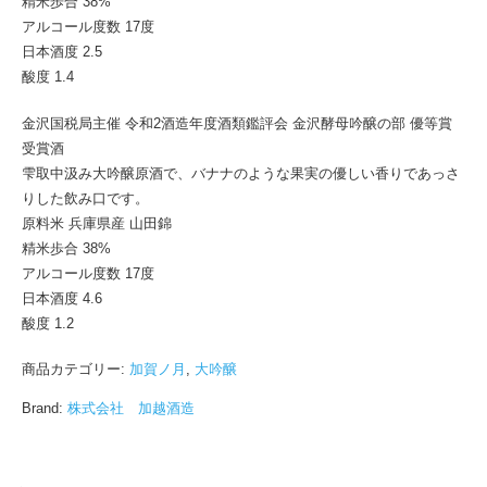
精米歩合 38%
アルコール度数 17度
日本酒度 2.5
酸度 1.4
金沢国税局主催 令和2酒造年度酒類鑑評会 金沢酵母吟醸の部 優等賞
受賞酒
雫取中汲み大吟醸原酒で、バナナのような果実の優しい香りであっさ
りした飲み口です。
原料米 兵庫県産 山田錦
精米歩合 38%
アルコール度数 17度
日本酒度 4.6
酸度 1.2
商品カテゴリー:
加賀ノ月
,
大吟醸
Brand:
株式会社 加越酒造