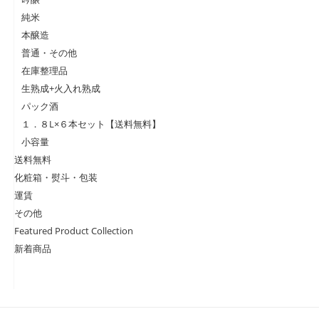
純米
本醸造
普通・その他
在庫整理品
生熟成+火入れ熟成
パック酒
１．８L×６本セット【送料無料】
小容量
送料無料
化粧箱・熨斗・包装
運賃
その他
Featured Product Collection
新着商品