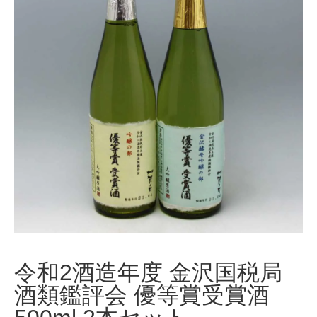
令和2酒造年度 金沢国税局
酒類鑑評会 優等賞受賞酒