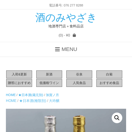
電話番号: 076 277 8288
酒のみやざき
地酒専門店＋食料品店
(0)
- ¥0
MENU
入荷&更新
新酒
谷泉
白菊
贈答におすすめ
低価格ワイン
人気食品
おすすめ食品
HOME
/
★日本酒(蔵元別)
/
加賀ノ月
HOME
/
★日本酒(種類別)
/
大吟醸