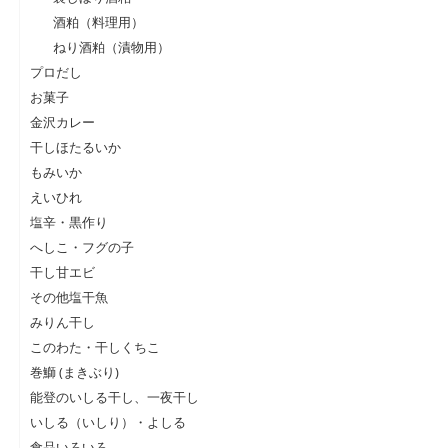
酒粕（料理用）
ねり酒粕（漬物用）
プロだし
お菓子
金沢カレー
干しほたるいか
もみいか
えいひれ
塩辛・黒作り
へしこ・フグの子
干し甘エビ
その他塩干魚
みりん干し
このわた・干しくちこ
巻鰤 (まきぶり)
能登のいしる干し、一夜干し
いしる（いしり）・よしる
食品いろいろ