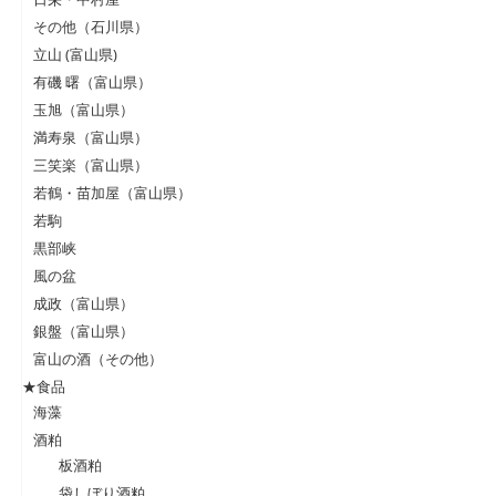
その他（石川県）
立山 (富山県)
有磯 曙（富山県）
玉旭（富山県）
満寿泉（富山県）
三笑楽（富山県）
若鶴・苗加屋（富山県）
若駒
黒部峡
風の盆
成政（富山県）
銀盤（富山県）
富山の酒（その他）
★食品
海藻
酒粕
板酒粕
袋しぼり酒粕