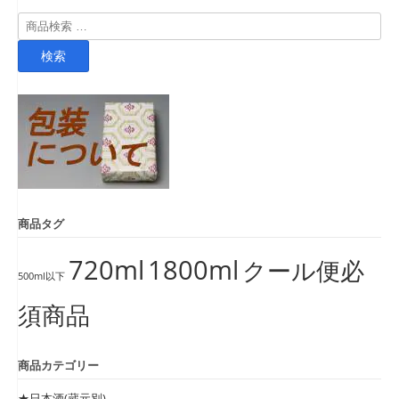
検
索
検索
対
象:
商品タグ
720ml
1800ml
クール便必
500ml以下
須商品
商品カテゴリー
★日本酒(蔵元別)