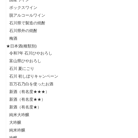
ボックスワイン
脱アルコールワイン
石川県で製造の焼酎
石川県外の焼酎
梅酒
★日本酒(種類別)
令和7年 石川ひやおろし
富山県ひやおろし
石川 夏にごり
石川 初しぼりキャンペーン
百万石乃白を使ったお酒
新酒（有名度★★★）
新酒（有名度★★）
新酒（有名度★）
純米大吟醸
大吟醸
純米吟醸
吟醸