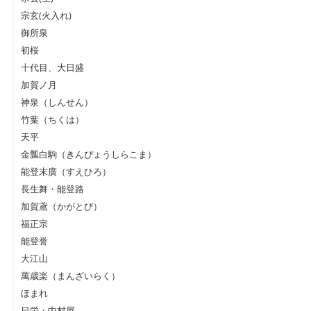
宗玄(火入れ)
御所泉
初桜
十代目、大日盛
加賀ノ月
神泉（しんせん）
竹葉（ちくは）
天平
金瓢白駒（きんぴょうしらこま）
能登末廣（すえひろ）
長生舞・能登路
加賀鳶（かがとび）
福正宗
能登誉
大江山
萬歳楽（まんざいらく）
ほまれ
日栄・中村屋