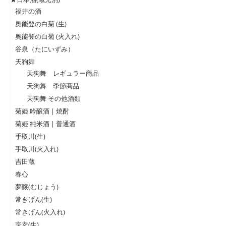
福井の酒
奥能登の白菊 (生)
奥能登の白菊 (火入れ)
谷泉（たにいずみ）
天狗舞
天狗舞 レギュラー商品
天狗舞 季節商品
天狗舞 その他酒類
菊姫 吟醸酒 | 焼酎
菊姫 純米酒 | 普通酒
手取川(生)
手取川(火入れ)
吉田蔵
春心
夢醸(むじょう)
常きげん(生)
常きげん(火入れ)
宗玄(生)