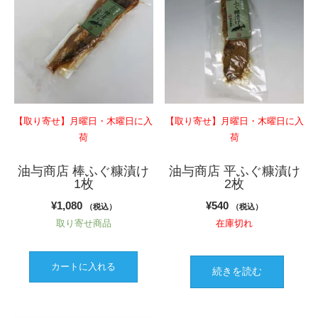
【取り寄せ】月曜日・木曜日に入
【取り寄せ】月曜日・木曜日に入
荷
荷
油与商店 棒ふぐ糠漬け
油与商店 平ふぐ糠漬け
1枚
2枚
¥
1,080
¥
540
（税込）
（税込）
取り寄せ商品
在庫切れ
カートに入れる
続きを読む