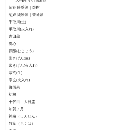
菊姫 吟醸酒 | 焼酎
菊姫 純米酒 | 普通酒
手取川(生)
手取川(火入れ)
吉田蔵
春心
夢醸(むじょう)
常きげん(生)
常きげん(火入れ)
宗玄(生)
宗玄(火入れ)
御所泉
初桜
十代目、大日盛
加賀ノ月
神泉（しんせん）
竹葉（ちくは）