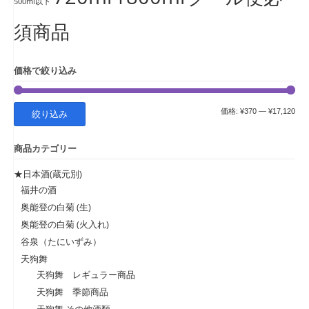
500ml以下
須商品
価格で絞り込み
最
最
価格:
¥370
—
¥17,120
絞り込み
低
高
商品カテゴリー
価
価
格
格
★日本酒(蔵元別)
福井の酒
奥能登の白菊 (生)
奥能登の白菊 (火入れ)
谷泉（たにいずみ）
天狗舞
天狗舞 レギュラー商品
天狗舞 季節商品
天狗舞 その他酒類