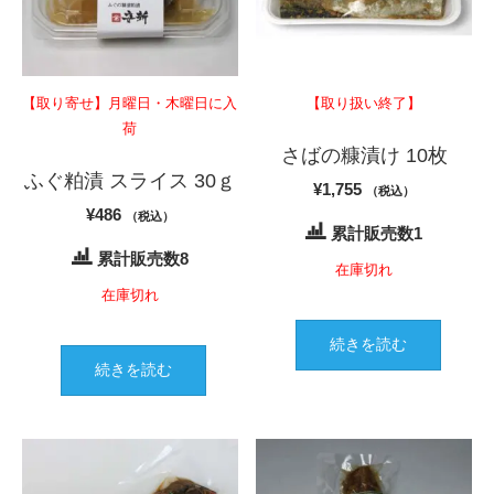
【取り寄せ】月曜日・木曜日に入
【取り扱い終了】
荷
さばの糠漬け 10枚
ふぐ粕漬 スライス 30ｇ
¥
1,755
（税込）
¥
486
（税込）
累計販売数1
累計販売数8
在庫切れ
在庫切れ
続きを読む
続きを読む