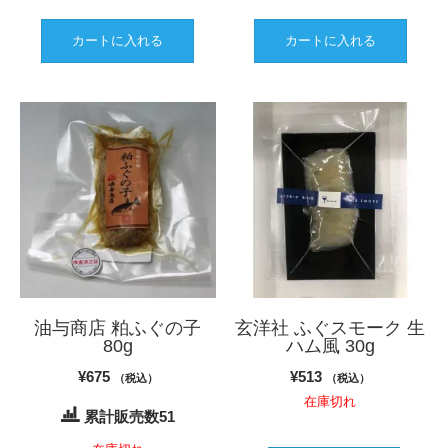
カートに入れる
カートに入れる
油与商店 粕ふぐの子
玄洋社 ふぐスモーク 生
80g
ハム風 30g
¥
675
¥
513
（税込）
（税込）
在庫切れ
累計販売数51