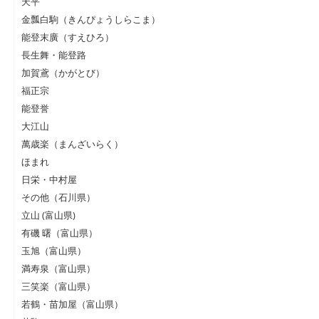
天平
金瓢白駒（きんぴょうしらこま）
能登末廣（すえひろ）
長生舞・能登路
加賀鳶（かがとび）
福正宗
能登誉
大江山
萬歳楽（まんざいらく）
ほまれ
日栄・中村屋
その他（石川県）
立山 (富山県)
有磯 曙（富山県）
玉旭（富山県）
満寿泉（富山県）
三笑楽（富山県）
若鶴・苗加屋（富山県）