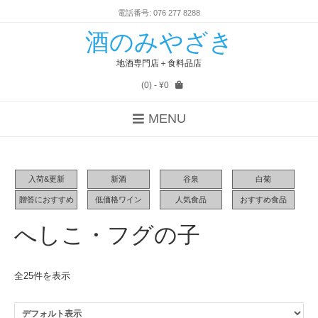
電話番号: 076 277 8288
酒のみやざき
地酒専門店＋食料品店
(0)
- ¥0
MENU
入荷&更新
新酒
谷泉
白菊
贈答におすすめ
低価格ワイン
人気食品
おすすめ食品
へしこ・フグの子
全25件を表示