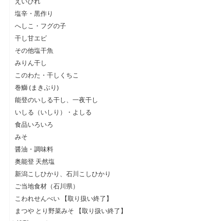
えいひれ
塩辛・黒作り
へしこ・フグの子
干し甘エビ
その他塩干魚
みりん干し
このわた・干しくちこ
巻鰤 (まきぶり)
能登のいしる干し、一夜干し
いしる（いしり）・よしる
食品いろいろ
みそ
醤油・調味料
奥能登 天然塩
新潟こしひかり、石川こしひかり
ご当地食材（石川県）
こわれせんべい 【取り扱い終了】
まつや とり野菜みそ 【取り扱い終了】