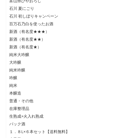
富山県ひやおろし
石川 夏にごり
石川 初しぼりキャンペーン
百万石乃白を使ったお酒
新酒（有名度★★★）
新酒（有名度★★）
新酒（有名度★）
純米大吟醸
大吟醸
純米吟醸
吟醸
純米
本醸造
普通・その他
在庫整理品
生熟成+火入れ熟成
パック酒
１．８L×６本セット【送料無料】