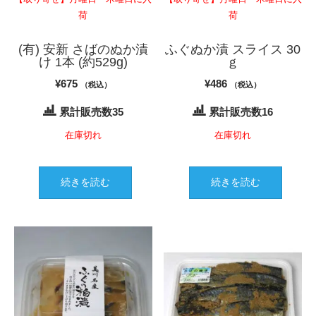
荷
荷
(有) 安新 さばのぬか漬
ふぐぬか漬 スライス 30
け 1本 (約529g)
ｇ
¥
675
¥
486
（税込）
（税込）
累計販売数35
累計販売数16
在庫切れ
在庫切れ
続きを読む
続きを読む