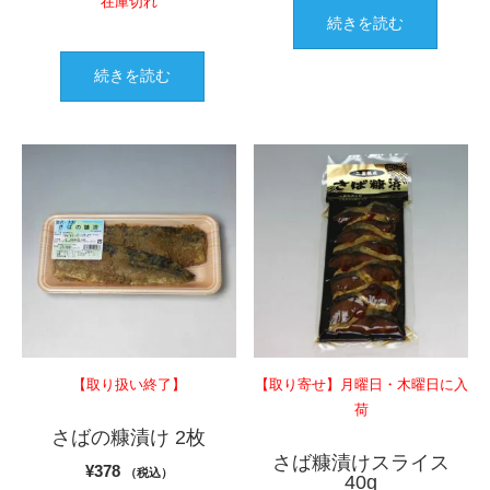
在庫切れ
続きを読む
続きを読む
【取り扱い終了】
【取り寄せ】月曜日・木曜日に入
荷
さばの糠漬け 2枚
さば糠漬けスライス
¥
378
（税込）
40g