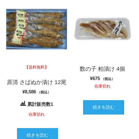
【送料無料】
数の子 粕漬け 4個
¥
675
（税込）
原清 さばぬか漬け 12尾
在庫切れ
¥
8,586
（税込）
累計販売数1
続きを読む
在庫切れ
続きを読む