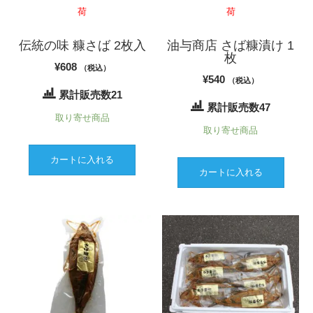
荷
荷
伝統の味 糠さば 2枚入
油与商店 さば糠漬け 1
枚
¥
608
（税込）
¥
540
（税込）
累計販売数21
累計販売数47
取り寄せ商品
取り寄せ商品
カートに入れる
カートに入れる