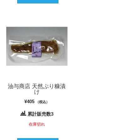
油与商店 天然ぶり糠漬
け
¥
405
（税込）
累計販売数3
在庫切れ