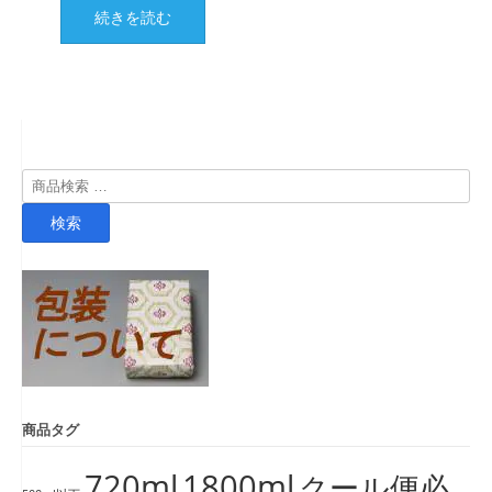
続きを読む
検
索
検索
対
象:
商品タグ
720ml
1800ml
クール便必