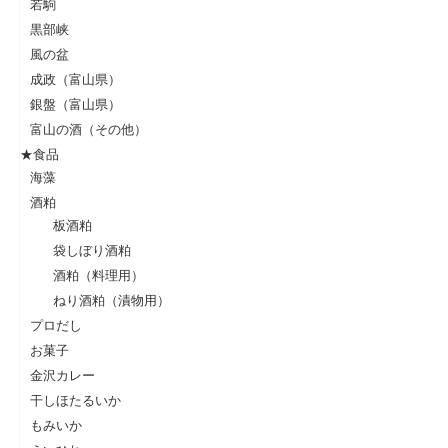
若駒
黒部峡
風の盆
成政（富山県）
銀盤（富山県）
富山の酒（その他）
★食品
海藻
酒粕
板酒粕
袋しぼり酒粕
酒粕（料理用）
ねり酒粕（漬物用）
プロだし
お菓子
金沢カレー
干しほたるいか
もみいか