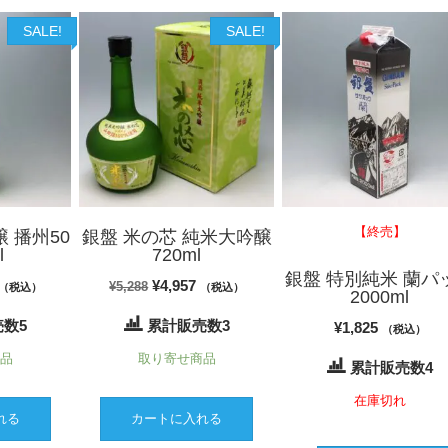
SALE!
SALE!
【終売】
 播州50
銀盤 米の芯 純米大吟醸
l
720ml
銀盤 特別純米 蘭パ
現
元
現
¥
4,957
¥
5,288
（税込）
（税込）
2000ml
在
の
在
数5
累計販売数3
¥
1,825
（税込）
の
価
の
商品
取り寄せ商品
価
格
価
累計販売数4
格
は
格
在庫切れ
は
¥5,288
は
れる
カートに入れる
3,842
で
¥4,957