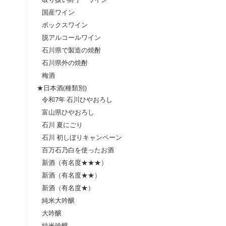
国産ワイン
ボックスワイン
脱アルコールワイン
石川県で製造の焼酎
石川県外の焼酎
梅酒
★日本酒(種類別)
令和7年 石川ひやおろし
富山県ひやおろし
石川 夏にごり
石川 初しぼりキャンペーン
百万石乃白を使ったお酒
新酒（有名度★★★）
新酒（有名度★★）
新酒（有名度★）
純米大吟醸
大吟醸
純米吟醸