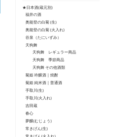
格
格
★日本酒(蔵元別)
福井の酒
奥能登の白菊 (生)
奥能登の白菊 (火入れ)
谷泉（たにいずみ）
天狗舞
天狗舞 レギュラー商品
天狗舞 季節商品
天狗舞 その他酒類
菊姫 吟醸酒 | 焼酎
菊姫 純米酒 | 普通酒
手取川(生)
手取川(火入れ)
吉田蔵
春心
夢醸(むじょう)
常きげん(生)
常きげん(火入れ)