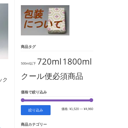
象:
商品タグ
720ml
1800ml
500ml以下
クール便必須商品
ック
価格で絞り込み
最
最
価格:
¥1,520
—
¥4,960
絞り込み
低
高
商品カテゴリー
価
価