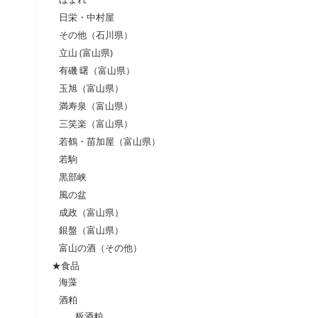
日栄・中村屋
その他（石川県）
立山 (富山県)
有磯 曙（富山県）
玉旭（富山県）
満寿泉（富山県）
三笑楽（富山県）
若鶴・苗加屋（富山県）
若駒
黒部峡
風の盆
成政（富山県）
銀盤（富山県）
富山の酒（その他）
★食品
海藻
酒粕
板酒粕