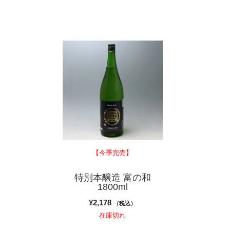
し
で
し
た。
す。
た。
【今季完売】
特別本醸造 富の和
1800ml
¥
2,178
（税込）
在庫切れ