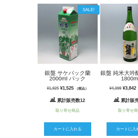
SALE!
銀盤 サケパック蘭
銀盤 純米大吟醸
2000ml パック
1800m
元
現
元
¥
1,525
¥
3,842
¥
1,925
¥
4,099
（税込）
の
在
の
累計販売数12
累計販売
価
の
価
取り寄せ商品
取り寄せ
格
価
格
は
格
は
¥1,925
は
¥4,099
カートに入れる
カートに入
で
¥1,525
で
¥