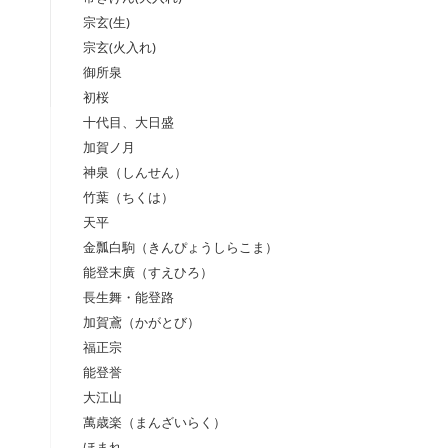
宗玄(生)
宗玄(火入れ)
御所泉
初桜
十代目、大日盛
加賀ノ月
神泉（しんせん）
竹葉（ちくは）
天平
金瓢白駒（きんぴょうしらこま）
能登末廣（すえひろ）
長生舞・能登路
加賀鳶（かがとび）
福正宗
能登誉
大江山
萬歳楽（まんざいらく）
ほまれ