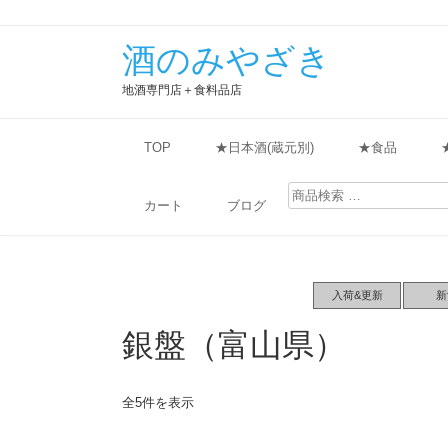
酒のみやざき
地酒専門店＋食料品店
TOP
★日本酒(蔵元別)
★食品
検
索
カート
ブログ
対
象:
入荷&更新
新
銀盤（富山県）
全5件を表示