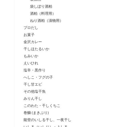
袋しぼり酒粕
酒粕（料理用）
ねり酒粕（漬物用）
プロだし
お菓子
金沢カレー
干しほたるいか
もみいか
えいひれ
塩辛・黒作り
へしこ・フグの子
干し甘エビ
その他塩干魚
みりん干し
このわた・干しくちこ
巻鰤 (まきぶり)
能登のいしる干し、一夜干し
いしる（いしり）・よしる