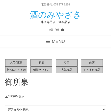
電話番号: 076 277 8288
酒のみやざき
地酒専門店＋食料品店
(0)
- ¥0
MENU
入荷&更新
新酒
谷泉
白菊
贈答におすすめ
低価格ワイン
人気食品
おすすめ食品
御所泉
全10件を表示