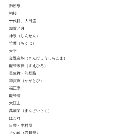
御所泉
初桜
十代目、大日盛
加賀ノ月
神泉（しんせん）
竹葉（ちくは）
天平
金瓢白駒（きんぴょうしらこま）
能登末廣（すえひろ）
長生舞・能登路
加賀鳶（かがとび）
福正宗
能登誉
大江山
萬歳楽（まんざいらく）
ほまれ
日栄・中村屋
その他（石川県）