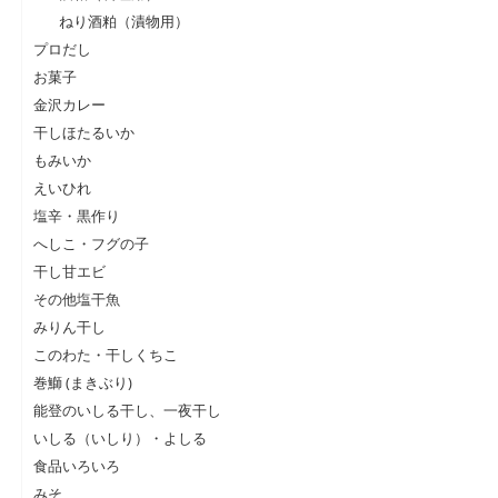
ねり酒粕（漬物用）
プロだし
お菓子
金沢カレー
干しほたるいか
もみいか
えいひれ
塩辛・黒作り
へしこ・フグの子
干し甘エビ
その他塩干魚
みりん干し
このわた・干しくちこ
巻鰤 (まきぶり)
能登のいしる干し、一夜干し
いしる（いしり）・よしる
食品いろいろ
みそ