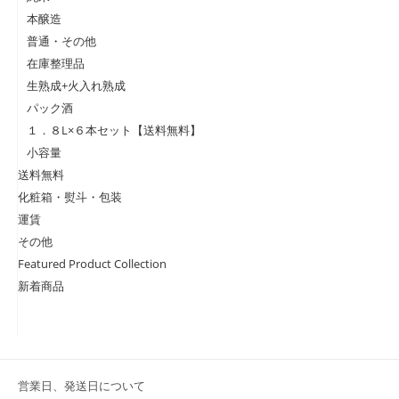
本醸造
普通・その他
在庫整理品
生熟成+火入れ熟成
パック酒
１．８L×６本セット【送料無料】
小容量
送料無料
化粧箱・熨斗・包装
運賃
その他
Featured Product Collection
新着商品
営業日、発送日について