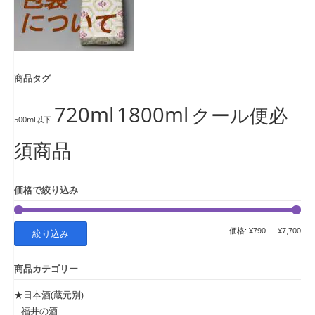
商品タグ
720ml
1800ml
クール便必
500ml以下
須商品
価格で絞り込み
最
最
価格:
¥790
—
¥7,700
絞り込み
低
高
商品カテゴリー
価
価
格
格
★日本酒(蔵元別)
福井の酒