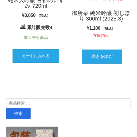
純米大吟醸 古都のいず
み 720ml
御所泉 純米吟醸 初しぼ
¥
3,850
（税込）
り 300ml (2025.3)
累計販売数4
¥
1,100
（税込）
在庫切れ
取り寄せ商品
カートに入れる
続きを読む
検
索
検索
対
象: