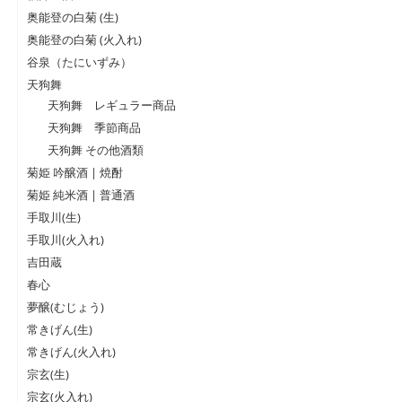
奥能登の白菊 (生)
奥能登の白菊 (火入れ)
谷泉（たにいずみ）
天狗舞
天狗舞 レギュラー商品
天狗舞 季節商品
天狗舞 その他酒類
菊姫 吟醸酒 | 焼酎
菊姫 純米酒 | 普通酒
手取川(生)
手取川(火入れ)
吉田蔵
春心
夢醸(むじょう)
常きげん(生)
常きげん(火入れ)
宗玄(生)
宗玄(火入れ)