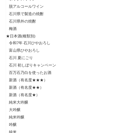
脱アルコールワイン
石川県で製造の焼酎
石川県外の焼酎
梅酒
★日本酒(種類別)
令和7年 石川ひやおろし
富山県ひやおろし
石川 夏にごり
石川 初しぼりキャンペーン
百万石乃白を使ったお酒
新酒（有名度★★★）
新酒（有名度★★）
新酒（有名度★）
純米大吟醸
大吟醸
純米吟醸
吟醸
純米