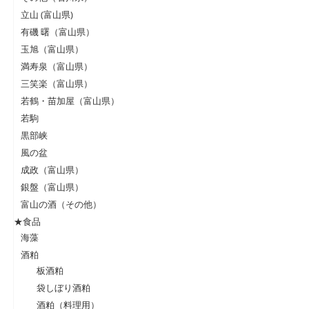
立山 (富山県)
有磯 曙（富山県）
玉旭（富山県）
満寿泉（富山県）
三笑楽（富山県）
若鶴・苗加屋（富山県）
若駒
黒部峡
風の盆
成政（富山県）
銀盤（富山県）
富山の酒（その他）
★食品
海藻
酒粕
板酒粕
袋しぼり酒粕
酒粕（料理用）