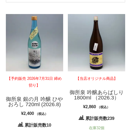
【予約販売 2026年7月31日 締め
【当店オリジナル商品】
切り】
御所泉 吟醸あらばしり
1800ml （2026.3）
御所泉 銀の月 吟醸 ひや
おろし 720ml (2026.8)
¥
2,860
（税込）
¥
2,400
（税込）
累計販売数239
累計販売数10
在庫32個