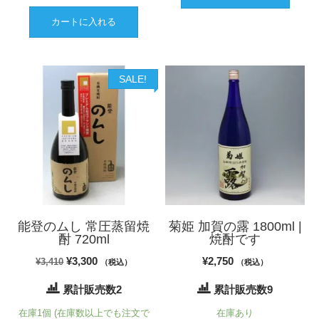
カートに入れる
SALE!
能登のムし 常圧蒸留焼
菊姫 加賀の露 1800ml |
酎 720ml
焼酎です
元
現
¥
3,300
¥
2,750
¥
3,410
（税込）
（税込）
の
在
累計販売数2
累計販売数9
価
の
在庫1個 (在庫数以上でも注文で
在庫あり
格
価