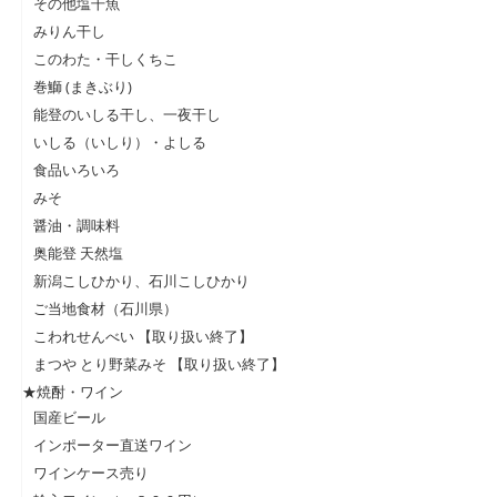
その他塩干魚
みりん干し
このわた・干しくちこ
巻鰤 (まきぶり)
能登のいしる干し、一夜干し
いしる（いしり）・よしる
食品いろいろ
みそ
醤油・調味料
奥能登 天然塩
新潟こしひかり、石川こしひかり
ご当地食材（石川県）
こわれせんべい 【取り扱い終了】
まつや とり野菜みそ 【取り扱い終了】
★焼酎・ワイン
国産ビール
インポーター直送ワイン
ワインケース売り