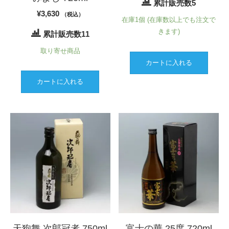
累計販売数5
¥
3,630
（税込）
在庫1個 (在庫数以上でも注文で
きます)
累計販売数11
取り寄せ商品
カートに入れる
カートに入れる
天狗舞 次郎冠者 750ml
富士の華 25度 720ml