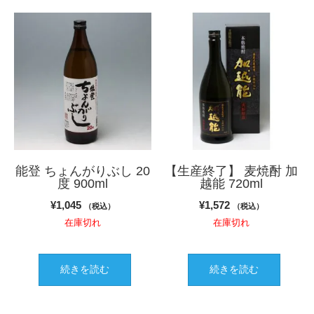
能登 ちょんがりぶし 20
【生産終了】 麦焼酎 加
度 900ml
越能 720ml
¥
1,045
¥
1,572
（税込）
（税込）
在庫切れ
在庫切れ
続きを読む
続きを読む