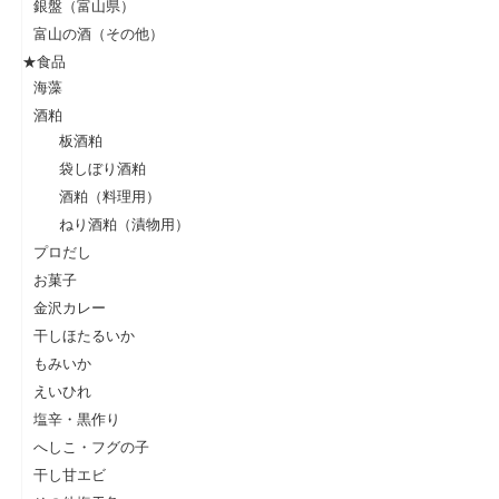
銀盤（富山県）
富山の酒（その他）
★食品
海藻
酒粕
板酒粕
袋しぼり酒粕
酒粕（料理用）
ねり酒粕（漬物用）
プロだし
お菓子
金沢カレー
干しほたるいか
もみいか
えいひれ
塩辛・黒作り
へしこ・フグの子
干し甘エビ