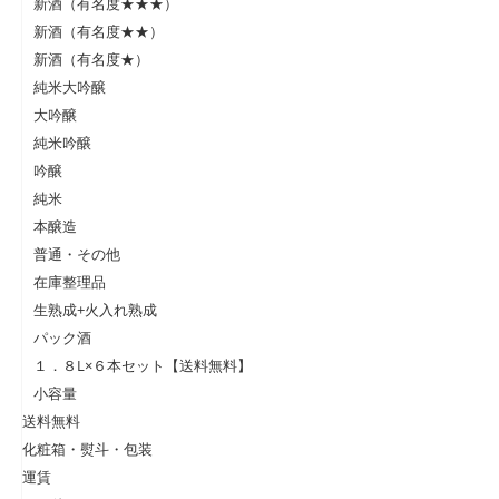
新酒（有名度★★★）
新酒（有名度★★）
新酒（有名度★）
純米大吟醸
大吟醸
純米吟醸
吟醸
純米
本醸造
普通・その他
在庫整理品
生熟成+火入れ熟成
パック酒
１．８L×６本セット【送料無料】
小容量
送料無料
化粧箱・熨斗・包装
運賃