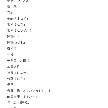
手取川(火入れ)
吉田蔵
春心
夢醸(むじょう)
常きげん(生)
常きげん(火入れ)
宗玄(生)
宗玄(火入れ)
御所泉
初桜
十代目、大日盛
加賀ノ月
神泉（しんせん）
竹葉（ちくは）
天平
金瓢白駒（きんぴょうしらこま）
能登末廣（すえひろ）
長生舞・能登路