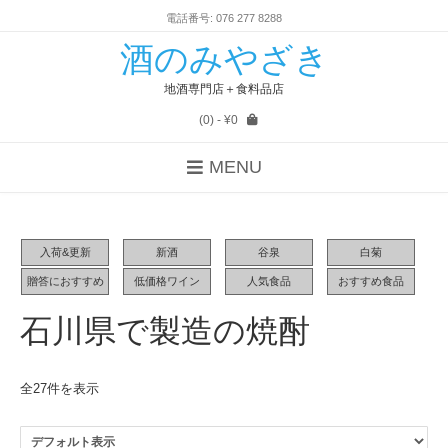
電話番号: 076 277 8288
酒のみやざき
地酒専門店＋食料品店
(0)
- ¥0
MENU
入荷&更新
新酒
谷泉
白菊
贈答におすすめ
低価格ワイン
人気食品
おすすめ食品
石川県で製造の焼酎
全27件を表示