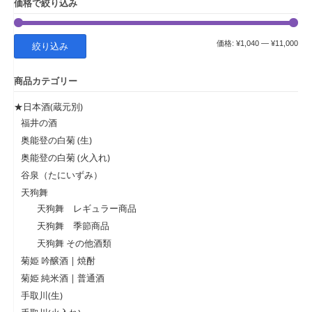
価格で絞り込み
最
最
価格:
¥1,040
—
¥11,000
絞り込み
低
高
商品カテゴリー
価
価
格
格
★日本酒(蔵元別)
福井の酒
奥能登の白菊 (生)
奥能登の白菊 (火入れ)
谷泉（たにいずみ）
天狗舞
天狗舞 レギュラー商品
天狗舞 季節商品
天狗舞 その他酒類
菊姫 吟醸酒 | 焼酎
菊姫 純米酒 | 普通酒
手取川(生)