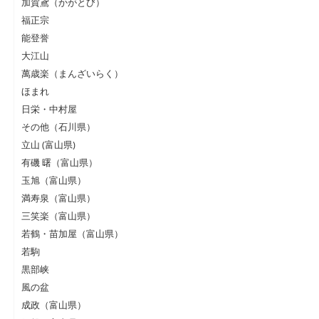
加賀鳶（かがとび）
福正宗
能登誉
大江山
萬歳楽（まんざいらく）
ほまれ
日栄・中村屋
その他（石川県）
立山 (富山県)
有磯 曙（富山県）
玉旭（富山県）
満寿泉（富山県）
三笑楽（富山県）
若鶴・苗加屋（富山県）
若駒
黒部峡
風の盆
成政（富山県）