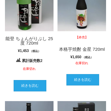
【終売】
能登 ちょんがりぶし 25
度 720ml
本格芋焼酎 金星 720ml
¥
1,453
（税込）
¥
1,650
（税込）
累計販売数2
在庫切れ
在庫切れ
続きを読む
続きを読む