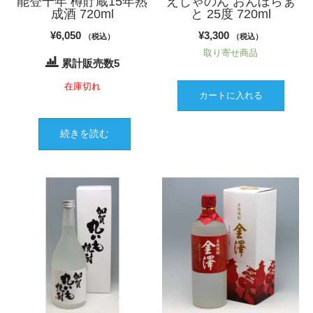
能登千年 樽貯蔵15年熟
えじゃのん おんぼらぁ
成酒 720ml
と 25度 720ml
¥
6,050
¥
3,300
（税込）
（税込）
取り寄せ商品
累計販売数5
在庫切れ
カートに入れる
続きを読む