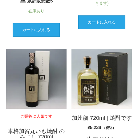
累計販売数5
きます)
在庫あり
カートに入れる
カートに入れる
ご贈答に人気です
加州劔 720ml | 焼酎です
¥
5,238
（税込）
本格加賀丸いも焼酎 の
みよし 720ml