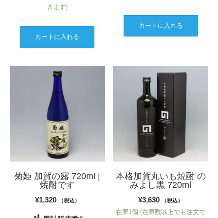
きます)
は
格
¥3,410
は
カートに入れる
カートに入れる
で
¥3,300
し
で
た。
す。
菊姫 加賀の露 720ml |
本格加賀丸いも焼酎 の
焼酎です
みよし黒 720ml
¥
1,320
¥
3,630
（税込）
（税込）
在庫1個 (在庫数以上でも注文で