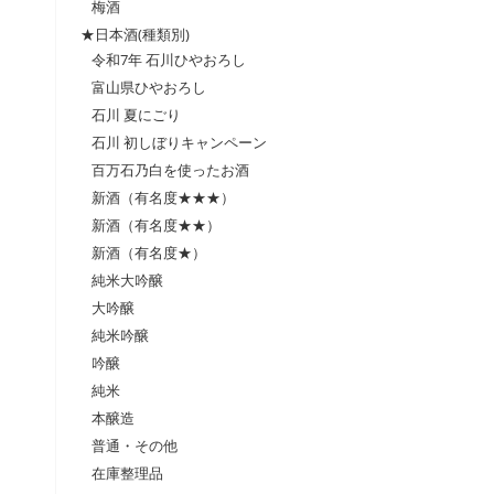
梅酒
★日本酒(種類別)
令和7年 石川ひやおろし
富山県ひやおろし
石川 夏にごり
石川 初しぼりキャンペーン
百万石乃白を使ったお酒
新酒（有名度★★★）
新酒（有名度★★）
新酒（有名度★）
純米大吟醸
大吟醸
純米吟醸
吟醸
純米
本醸造
普通・その他
在庫整理品