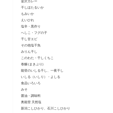
金沢カレー
干しほたるいか
もみいか
えいひれ
塩辛・黒作り
へしこ・フグの子
干し甘エビ
その他塩干魚
みりん干し
このわた・干しくちこ
巻鰤 (まきぶり)
能登のいしる干し、一夜干し
いしる（いしり）・よしる
食品いろいろ
みそ
醤油・調味料
奥能登 天然塩
新潟こしひかり、石川こしひかり