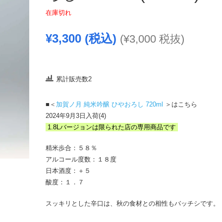
在庫切れ
¥
3,300
(税込)
(
¥
3,000
税抜)
累計販売数2
■＜
加賀ノ月 純米吟醸 ひやおろし 720ml
＞はこちら
2024年9月3日入荷(4)
1.8Lバージョンは限られた店の専用商品です
精米歩合：５８％
アルコール度数：１８度
日本酒度：＋５
酸度：１．７
スッキリとした辛口は、秋の食材との相性もバッチシです。