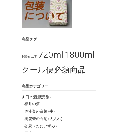
商品タグ
720ml
1800ml
500ml以下
クール便必須商品
商品カテゴリー
★日本酒(蔵元別)
福井の酒
奥能登の白菊 (生)
奥能登の白菊 (火入れ)
谷泉（たにいずみ）