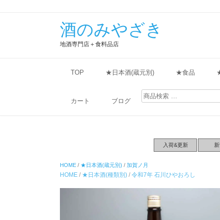
酒のみやざき
地酒専門店＋食料品店
TOP
★日本酒(蔵元別)
★食品
検
索
カート
ブログ
対
象:
入荷&更新
新
HOME
/
★日本酒(蔵元別)
/
加賀ノ月
HOME
/
★日本酒(種類別)
/
令和7年 石川ひやおろし