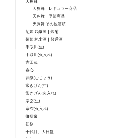
天狗舞
天狗舞 レギュラー商品
:
天狗舞 季節商品
天狗舞 その他酒類
菊姫 吟醸酒 | 焼酎
菊姫 純米酒 | 普通酒
手取川(生)
手取川(火入れ)
吉田蔵
春心
夢醸(むじょう)
常きげん(生)
常きげん(火入れ)
宗玄(生)
宗玄(火入れ)
御所泉
初桜
十代目、大日盛