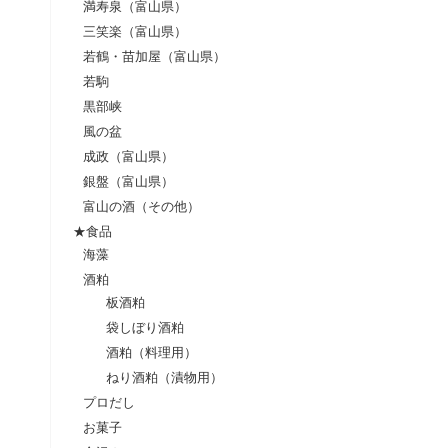
満寿泉（富山県）
三笑楽（富山県）
若鶴・苗加屋（富山県）
若駒
黒部峡
風の盆
成政（富山県）
銀盤（富山県）
富山の酒（その他）
★食品
海藻
酒粕
板酒粕
袋しぼり酒粕
酒粕（料理用）
ねり酒粕（漬物用）
プロだし
お菓子