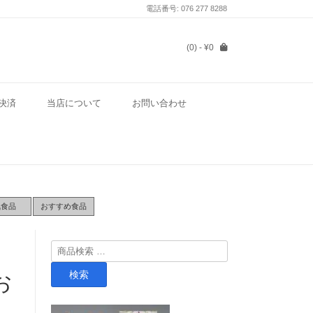
電話番号: 076 277 8288
(0)
- ¥0
決済
当店について
お問い合わせ
気食品
おすすめ食品
検
索
検索
お
対
象: