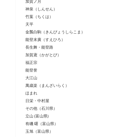
加賀ノ月
神泉（しんせん）
竹葉（ちくは）
天平
金瓢白駒（きんぴょうしらこま）
能登末廣（すえひろ）
長生舞・能登路
加賀鳶（かがとび）
福正宗
能登誉
大江山
萬歳楽（まんざいらく）
ほまれ
日栄・中村屋
その他（石川県）
立山 (富山県)
有磯 曙（富山県）
玉旭（富山県）