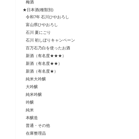
梅酒
★日本酒(種類別)
令和7年 石川ひやおろし
富山県ひやおろし
石川 夏にごり
石川 初しぼりキャンペーン
百万石乃白を使ったお酒
新酒（有名度★★★）
新酒（有名度★★）
新酒（有名度★）
純米大吟醸
大吟醸
純米吟醸
吟醸
純米
本醸造
普通・その他
在庫整理品