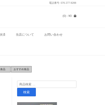
電話番号: 076 277 8288
(0)
- ¥0
決済
当店について
お問い合わせ
気食品
おすすめ食品
検
索
検索
対
象: