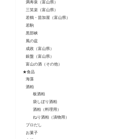
満寿泉（富山県）
三笑楽（富山県）
若鶴・苗加屋（富山県）
若駒
黒部峡
風の盆
成政（富山県）
銀盤（富山県）
富山の酒（その他）
★食品
海藻
酒粕
板酒粕
袋しぼり酒粕
酒粕（料理用）
ねり酒粕（漬物用）
プロだし
お菓子