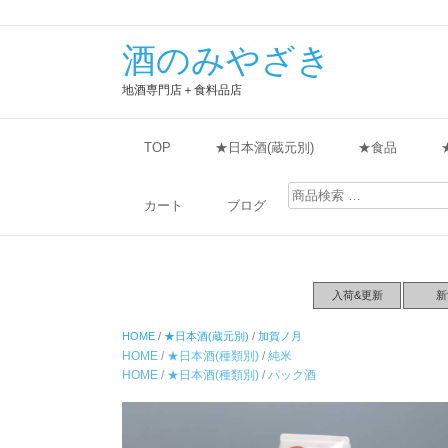
酒のみやざき
地酒専門店＋食料品店
TOP
★日本酒(蔵元別)
★食品
検
索
カート
ブログ
対
象:
入荷&更新
新
HOME
/
★日本酒(蔵元別)
/
加賀ノ月
HOME
/
★日本酒(種類別)
/
純米
HOME
/
★日本酒(種類別)
/
パック酒