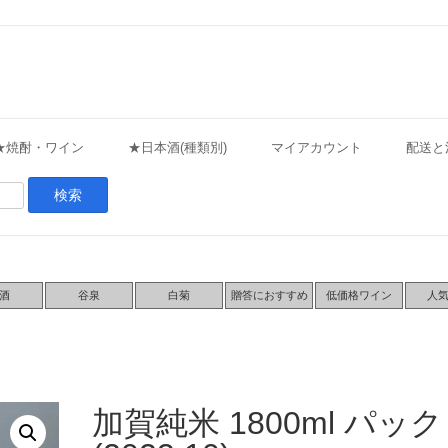
★焼酎・ワイン
★日本酒(種類別)
マイアカウント
配送と
酒
谷泉
白菊
贈答におすすめ
低価格ワイン
人
加賀純米 1800ml パック