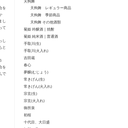
天狗舞
天狗舞 レギュラー商品
合を
か
天狗舞 季節商品
まし
天狗舞 その他酒類
って
菊姫 吟醸酒 | 焼酎
菊姫 純米酒 | 普通酒
っし
手取川(生)
もと
手取川(火入れ)
吉田蔵
６
春心
合を
夢醸(むじょう)
んで
常きげん(生)
常きげん(火入れ)
宗玄(生)
宗玄(火入れ)
御所泉
初桜
十代目、大日盛