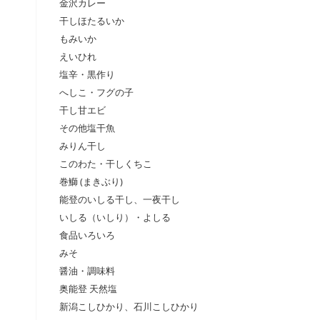
金沢カレー
干しほたるいか
もみいか
えいひれ
塩辛・黒作り
へしこ・フグの子
干し甘エビ
その他塩干魚
みりん干し
このわた・干しくちこ
巻鰤 (まきぶり)
能登のいしる干し、一夜干し
いしる（いしり）・よしる
食品いろいろ
みそ
醤油・調味料
奥能登 天然塩
新潟こしひかり、石川こしひかり