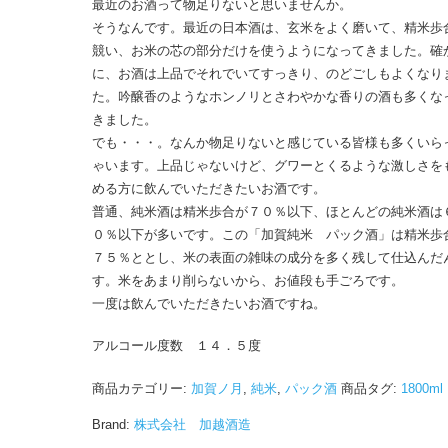
最近のお酒って物足りないと思いませんか。
そうなんです。最近の日本酒は、玄米をよく磨いて、精米歩
競い、お米の芯の部分だけを使うようになってきました。確
に、お酒は上品でそれでいてすっきり、のどごしもよくなり
た。吟醸香のようなホンノリとさわやかな香りの酒も多くな
きました。
でも・・・。なんか物足りないと感じている皆様も多くいら
ゃいます。上品じゃないけど、グワーとくるような激しさを
める方に飲んでいただきたいお酒です。
普通、純米酒は精米歩合が７０％以下、ほとんどの純米酒は
０％以下が多いです。この「加賀純米 パック酒」は精米歩
７５％ととし、米の表面の雑味の成分を多く残して仕込んだ
す。米をあまり削らないから、お値段も手ごろです。
一度は飲んでいただきたいお酒ですね。
アルコール度数 １４．５度
商品カテゴリー:
加賀ノ月
,
純米
,
パック酒
商品タグ:
1800ml
Brand:
株式会社 加越酒造