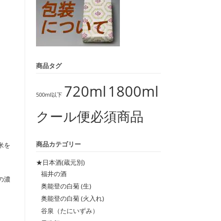
商品タグ
720ml
1800ml
500ml以下
クール便必須商品
商品カテゴリー
米を
★日本酒(蔵元別)
福井の酒
の濃
奥能登の白菊 (生)
。
奥能登の白菊 (火入れ)
谷泉（たにいずみ）