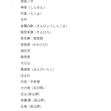
加賀ノ月
神泉（しんせん）
竹葉（ちくは）
天平
金瓢白駒（きんぴょうしらこま）
能登末廣（すえひろ）
長生舞・能登路
加賀鳶（かがとび）
福正宗
能登誉
大江山
萬歳楽（まんざいらく）
ほまれ
日栄・中村屋
その他（石川県）
立山 (富山県)
有磯 曙（富山県）
玉旭（富山県）