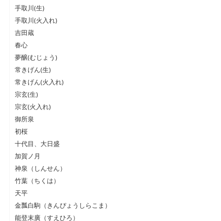
手取川(生)
手取川(火入れ)
吉田蔵
春心
夢醸(むじょう)
常きげん(生)
常きげん(火入れ)
宗玄(生)
宗玄(火入れ)
御所泉
初桜
十代目、大日盛
加賀ノ月
神泉（しんせん）
竹葉（ちくは）
天平
金瓢白駒（きんぴょうしらこま）
能登末廣（すえひろ）