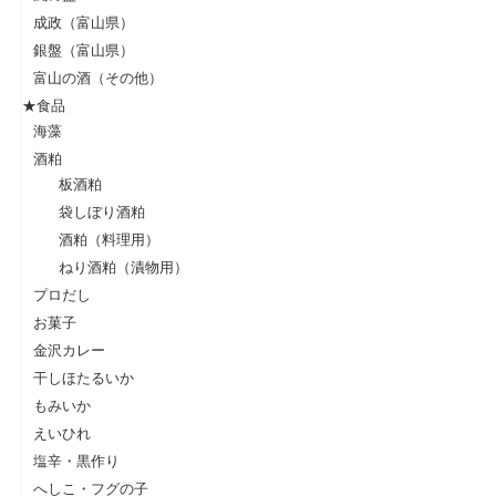
成政（富山県）
銀盤（富山県）
富山の酒（その他）
★食品
海藻
酒粕
板酒粕
袋しぼり酒粕
酒粕（料理用）
ねり酒粕（漬物用）
プロだし
お菓子
金沢カレー
干しほたるいか
もみいか
えいひれ
塩辛・黒作り
へしこ・フグの子