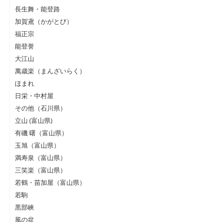
長生舞・能登路
加賀鳶（かがとび）
福正宗
能登誉
大江山
萬歳楽（まんざいらく）
ほまれ
日栄・中村屋
その他（石川県）
立山 (富山県)
有磯 曙（富山県）
玉旭（富山県）
満寿泉（富山県）
三笑楽（富山県）
若鶴・苗加屋（富山県）
若駒
黒部峡
風の盆