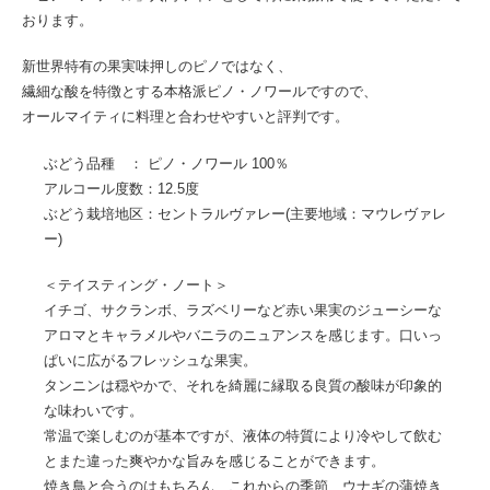
おります。
新世界特有の果実味押しのピノではなく、
繊細な酸を特徴とする本格派ピノ・ノワールですので、
オールマイティに料理と合わせやすいと評判です。
ぶどう品種 ： ピノ・ノワール 100％
アルコール度数：12.5度
ぶどう栽培地区：セントラルヴァレー(主要地域：マウレヴァレ
ー)
＜テイスティング・ノート＞
イチゴ、サクランボ、ラズベリーなど赤い果実のジューシーな
アロマとキャラメルやバニラのニュアンスを感じます。口いっ
ぱいに広がるフレッシュな果実。
タンニンは穏やかで、それを綺麗に縁取る良質の酸味が印象的
な味わいです。
常温で楽しむのが基本ですが、液体の特質により冷やして飲む
とまた違った爽やかな旨みを感じることができます。
焼き鳥と合うのはもちろん、これからの季節、ウナギの蒲焼き