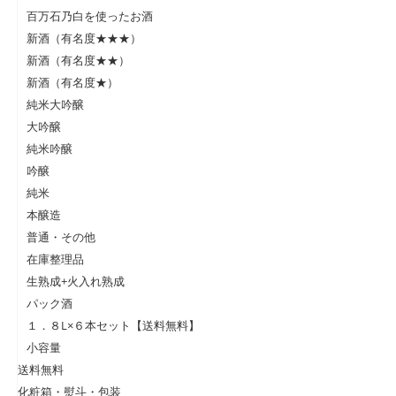
百万石乃白を使ったお酒
新酒（有名度★★★）
新酒（有名度★★）
新酒（有名度★）
純米大吟醸
大吟醸
純米吟醸
吟醸
純米
本醸造
普通・その他
在庫整理品
生熟成+火入れ熟成
パック酒
１．８L×６本セット【送料無料】
小容量
送料無料
化粧箱・熨斗・包装