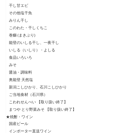
干し甘エビ
その他塩干魚
みりん干し
このわた・干しくちこ
巻鰤 (まきぶり)
能登のいしる干し、一夜干し
いしる（いしり）・よしる
食品いろいろ
みそ
醤油・調味料
奥能登 天然塩
新潟こしひかり、石川こしひかり
ご当地食材（石川県）
こわれせんべい 【取り扱い終了】
まつや とり野菜みそ 【取り扱い終了】
★焼酎・ワイン
国産ビール
インポーター直送ワイン