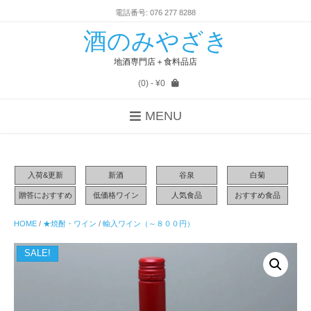
電話番号: 076 277 8288
酒のみやざき
地酒専門店＋食料品店
(0)
- ¥0
MENU
入荷&更新
新酒
谷泉
白菊
贈答におすすめ
低価格ワイン
人気食品
おすすめ食品
HOME
/
★焼酎・ワイン
/
輸入ワイン（～８００円）
SALE!