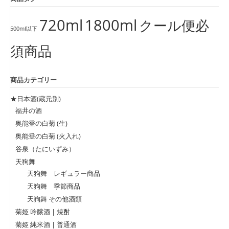
720ml
1800ml
クール便必
500ml以下
須商品
商品カテゴリー
★日本酒(蔵元別)
福井の酒
奥能登の白菊 (生)
奥能登の白菊 (火入れ)
谷泉（たにいずみ）
天狗舞
天狗舞 レギュラー商品
天狗舞 季節商品
天狗舞 その他酒類
菊姫 吟醸酒 | 焼酎
菊姫 純米酒 | 普通酒