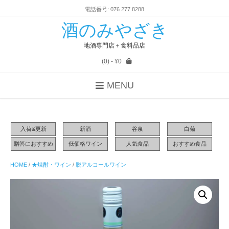
電話番号: 076 277 8288
酒のみやざき
地酒専門店＋食料品店
(0)
- ¥0
MENU
入荷&更新
新酒
谷泉
白菊
贈答におすすめ
低価格ワイン
人気食品
おすすめ食品
HOME
/
★焼酎・ワイン
/
脱アルコールワイン