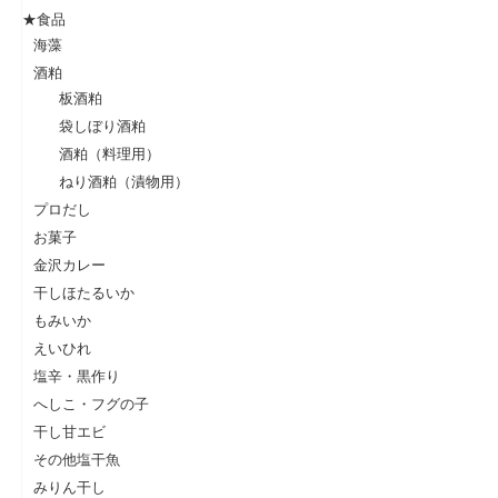
★食品
海藻
酒粕
板酒粕
袋しぼり酒粕
酒粕（料理用）
ねり酒粕（漬物用）
プロだし
お菓子
金沢カレー
干しほたるいか
もみいか
えいひれ
塩辛・黒作り
へしこ・フグの子
干し甘エビ
その他塩干魚
みりん干し