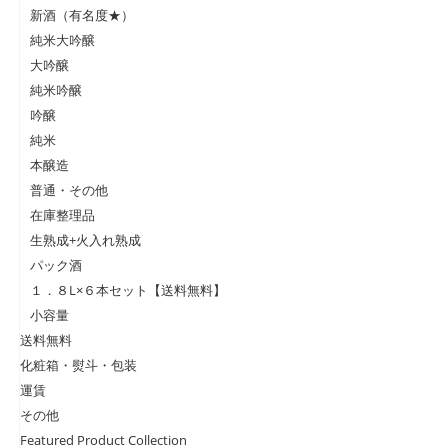
新酒（有名度★）
純米大吟醸
大吟醸
純米吟醸
吟醸
純米
本醸造
普通・その他
在庫整理品
生熟成+火入れ熟成
パック酒
１．８L×６本セット【送料無料】
小容量
送料無料
化粧箱・熨斗・包装
運賃
その他
Featured Product Collection