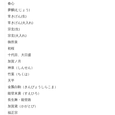
春心
夢醸(むじょう)
常きげん(生)
常きげん(火入れ)
宗玄(生)
宗玄(火入れ)
御所泉
初桜
十代目、大日盛
加賀ノ月
神泉（しんせん）
竹葉（ちくは）
天平
金瓢白駒（きんぴょうしらこま）
能登末廣（すえひろ）
長生舞・能登路
加賀鳶（かがとび）
福正宗