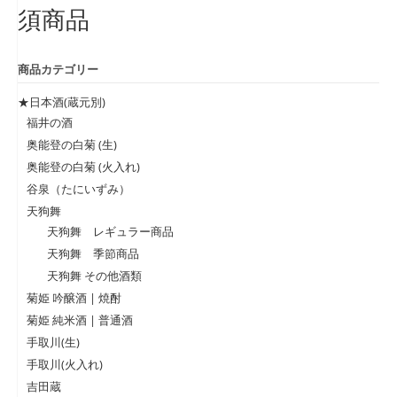
須商品
商品カテゴリー
★日本酒(蔵元別)
福井の酒
奥能登の白菊 (生)
奥能登の白菊 (火入れ)
谷泉（たにいずみ）
天狗舞
天狗舞 レギュラー商品
天狗舞 季節商品
天狗舞 その他酒類
菊姫 吟醸酒 | 焼酎
菊姫 純米酒 | 普通酒
手取川(生)
手取川(火入れ)
吉田蔵