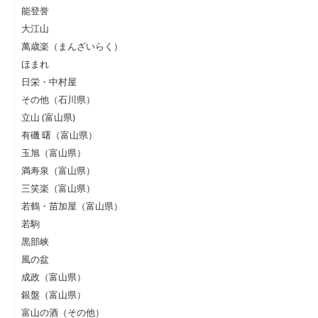
能登誉
大江山
萬歳楽（まんざいらく）
ほまれ
日栄・中村屋
その他（石川県）
立山 (富山県)
有磯 曙（富山県）
玉旭（富山県）
満寿泉（富山県）
三笑楽（富山県）
若鶴・苗加屋（富山県）
若駒
黒部峡
風の盆
成政（富山県）
銀盤（富山県）
富山の酒（その他）