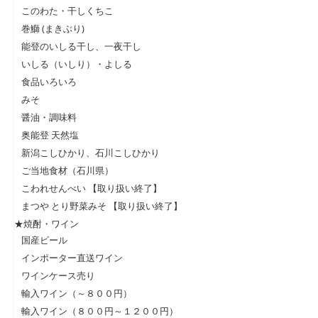
このわた・干しくちこ
巻鰤 (まきぶり)
能登のいしる干し、一夜干し
いしる（いしり）・よしる
食品いろいろ
みそ
醤油・調味料
奥能登 天然塩
新潟こしひかり、石川こしひかり
ご当地食材（石川県）
こわれせんべい 【取り扱い終了】
まつや とり野菜みそ 【取り扱い終了】
★焼酎・ワイン
国産ビール
インポーター直送ワイン
ワインケース売り
輸入ワイン（～８００円）
輸入ワイン（８００円～１２００円）