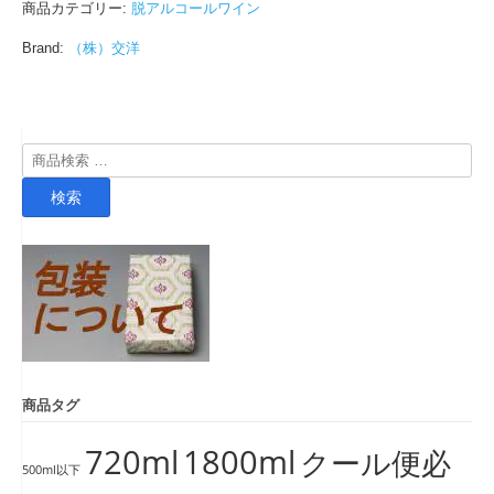
商品カテゴリー:
脱アルコールワイン
Brand:
（株）交洋
検
索
検索
対
象:
商品タグ
720ml
1800ml
クール便必
500ml以下