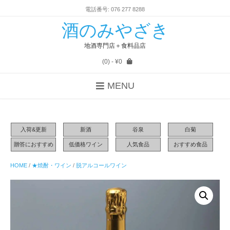
電話番号: 076 277 8288
酒のみやざき
地酒専門店＋食料品店
(0)
- ¥0
MENU
入荷&更新
新酒
谷泉
白菊
贈答におすすめ
低価格ワイン
人気食品
おすすめ食品
HOME
/
★焼酎・ワイン
/
脱アルコールワイン