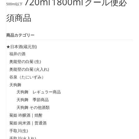
720ml
1800ml
クール便必
500ml以下
須商品
商品カテゴリー
★日本酒(蔵元別)
福井の酒
奥能登の白菊 (生)
奥能登の白菊 (火入れ)
谷泉（たにいずみ）
天狗舞
天狗舞 レギュラー商品
天狗舞 季節商品
天狗舞 その他酒類
菊姫 吟醸酒 | 焼酎
菊姫 純米酒 | 普通酒
手取川(生)
手取川(火入れ)