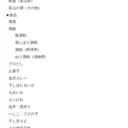
銀盤（富山県）
富山の酒（その他）
★食品
海藻
酒粕
板酒粕
袋しぼり酒粕
酒粕（料理用）
ねり酒粕（漬物用）
プロだし
お菓子
金沢カレー
干しほたるいか
もみいか
えいひれ
塩辛・黒作り
へしこ・フグの子
干し甘エビ