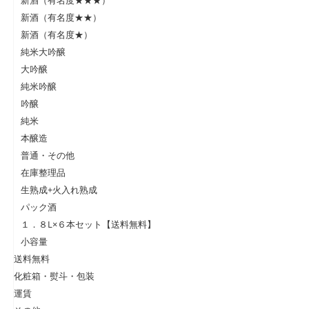
新酒（有名度★★★）
新酒（有名度★★）
新酒（有名度★）
純米大吟醸
大吟醸
純米吟醸
吟醸
純米
本醸造
普通・その他
在庫整理品
生熟成+火入れ熟成
パック酒
１．８L×６本セット【送料無料】
小容量
送料無料
化粧箱・熨斗・包装
運賃