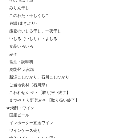
その他塩干魚
みりん干し
このわた・干しくちこ
巻鰤 (まきぶり)
能登のいしる干し、一夜干し
いしる（いしり）・よしる
食品いろいろ
みそ
醤油・調味料
奥能登 天然塩
新潟こしひかり、石川こしひかり
ご当地食材（石川県）
こわれせんべい 【取り扱い終了】
まつや とり野菜みそ 【取り扱い終了】
★焼酎・ワイン
国産ビール
インポーター直送ワイン
ワインケース売り