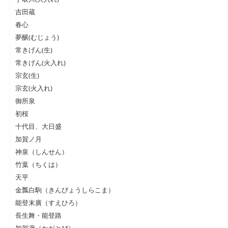
吉田蔵
春心
夢醸(むじょう)
常きげん(生)
常きげん(火入れ)
宗玄(生)
宗玄(火入れ)
御所泉
初桜
十代目、大日盛
加賀ノ月
神泉（しんせん）
竹葉（ちくは）
天平
金瓢白駒（きんぴょうしらこま）
能登末廣（すえひろ）
長生舞・能登路