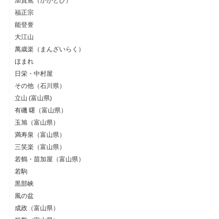
加賀鳶（かがとび）
福正宗
能登誉
大江山
萬歳楽（まんざいらく）
ほまれ
日栄・中村屋
その他（石川県）
立山 (富山県)
有磯 曙（富山県）
玉旭（富山県）
満寿泉（富山県）
三笑楽（富山県）
若鶴・苗加屋（富山県）
若駒
黒部峡
風の盆
成政（富山県）