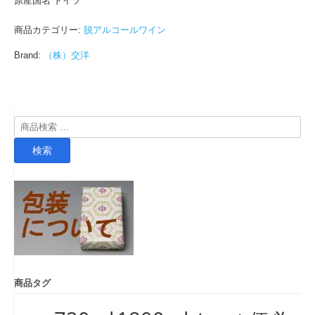
原産国名 ドイツ
商品カテゴリー:
脱アルコールワイン
Brand:
（株）交洋
検
索
検索
対
象:
商品タグ