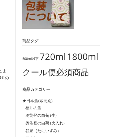
商品タグ
720ml
1800ml
500ml以下
クール便必須商品
とま
0％の
商品カテゴリー
★日本酒(蔵元別)
福井の酒
奥能登の白菊 (生)
奥能登の白菊 (火入れ)
谷泉（たにいずみ）