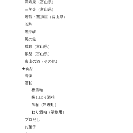
満寿泉（富山県）
三笑楽（富山県）
若鶴・苗加屋（富山県）
若駒
黒部峡
風の盆
成政（富山県）
銀盤（富山県）
富山の酒（その他）
★食品
海藻
酒粕
板酒粕
袋しぼり酒粕
酒粕（料理用）
ねり酒粕（漬物用）
プロだし
お菓子