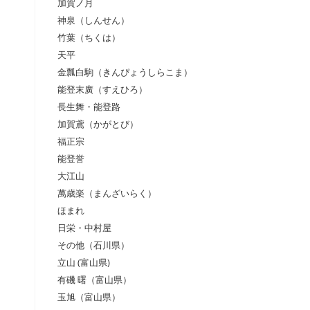
加賀ノ月
神泉（しんせん）
竹葉（ちくは）
天平
金瓢白駒（きんぴょうしらこま）
能登末廣（すえひろ）
長生舞・能登路
加賀鳶（かがとび）
福正宗
能登誉
大江山
萬歳楽（まんざいらく）
ほまれ
日栄・中村屋
その他（石川県）
立山 (富山県)
有磯 曙（富山県）
玉旭（富山県）