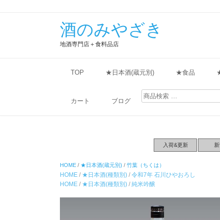
酒のみやざき
地酒専門店＋食料品店
TOP
★日本酒(蔵元別)
★食品
検
索
カート
ブログ
対
象:
入荷&更新
新
HOME
/
★日本酒(蔵元別)
/
竹葉（ちくは）
HOME
/
★日本酒(種類別)
/
令和7年 石川ひやおろし
HOME
/
★日本酒(種類別)
/
純米吟醸