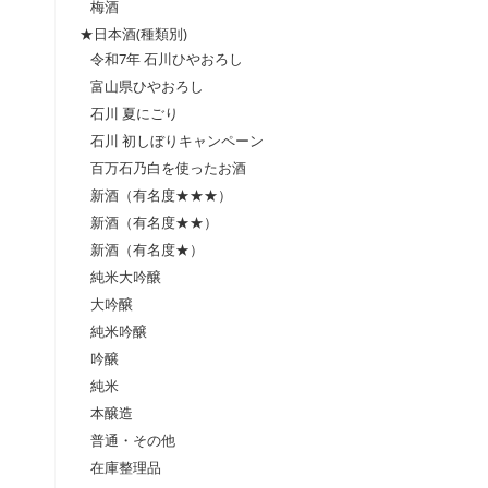
梅酒
★日本酒(種類別)
令和7年 石川ひやおろし
富山県ひやおろし
石川 夏にごり
石川 初しぼりキャンペーン
百万石乃白を使ったお酒
新酒（有名度★★★）
新酒（有名度★★）
新酒（有名度★）
純米大吟醸
大吟醸
純米吟醸
吟醸
純米
本醸造
普通・その他
在庫整理品