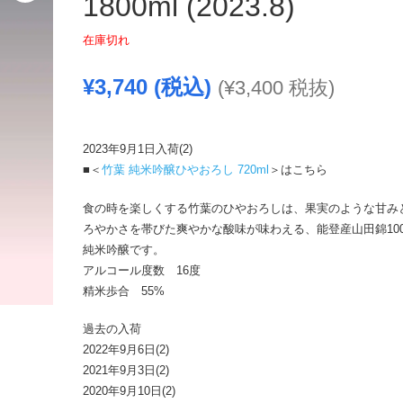
1800ml (2023.8)
在庫切れ
¥
3,740
(税込)
(
¥
3,400
税抜)
2023年9月1日入荷(2)
■＜
竹葉 純米吟醸ひやおろし 720ml
＞はこちら
食の時を楽しくする竹葉のひやおろしは、果実のような甘み
ろやかさを帯びた爽やかな酸味が味わえる、能登産山田錦10
純米吟醸です。
アルコール度数 16度
精米歩合 55%
過去の入荷
2022年9月6日(2)
2021年9月3日(2)
2020年9月10日(2)