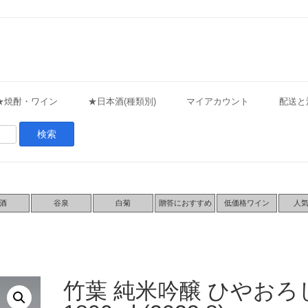
★焼酎・ワイン
★日本酒(種類別)
マイアカウント
配送と
酒
谷泉
白菊
贈答におすすめ
低価格ワイン
人
竹葉 純米吟醸 ひやおろ