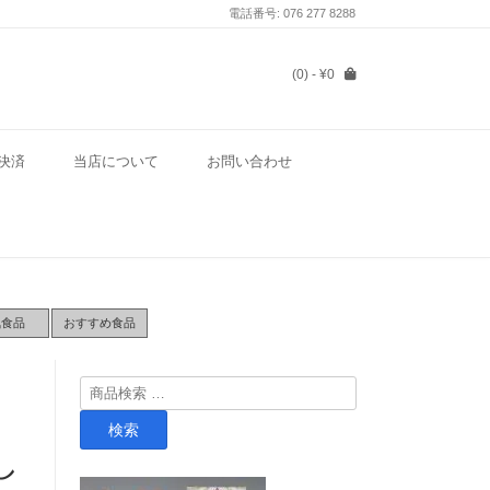
電話番号: 076 277 8288
(0)
- ¥0
決済
当店について
お問い合わせ
気食品
おすすめ食品
検
索
検索
対
し
象: