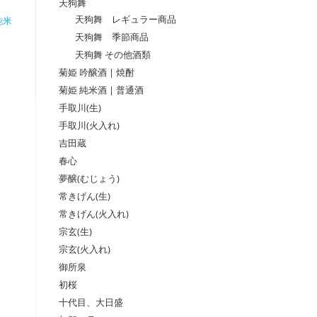
天狗舞
天狗舞 レギュラー商品
純米
天狗舞 季節商品
天狗舞 その他酒類
菊姫 吟醸酒 | 焼酎
菊姫 純米酒 | 普通酒
手取川(生)
手取川(火入れ)
吉田蔵
春心
夢醸(むじょう)
常きげん(生)
常きげん(火入れ)
宗玄(生)
宗玄(火入れ)
御所泉
初桜
十代目、大日盛