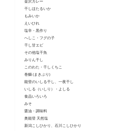
金沢カレー
干しほたるいか
もみいか
えいひれ
塩辛・黒作り
へしこ・フグの子
干し甘エビ
その他塩干魚
みりん干し
このわた・干しくちこ
巻鰤 (まきぶり)
能登のいしる干し、一夜干し
いしる（いしり）・よしる
食品いろいろ
みそ
醤油・調味料
奥能登 天然塩
新潟こしひかり、石川こしひかり