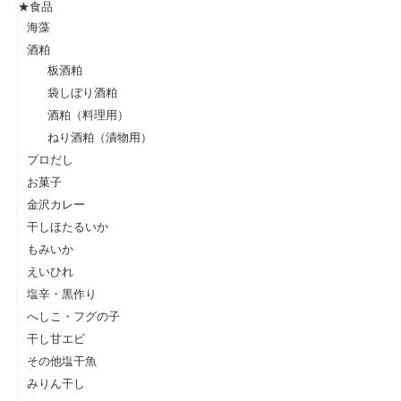
★食品
海藻
酒粕
板酒粕
袋しぼり酒粕
酒粕（料理用）
ねり酒粕（漬物用）
プロだし
お菓子
金沢カレー
干しほたるいか
もみいか
えいひれ
塩辛・黒作り
へしこ・フグの子
干し甘エビ
その他塩干魚
みりん干し