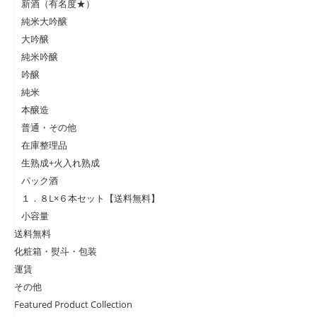
新酒（有名度★）
純米大吟醸
大吟醸
純米吟醸
吟醸
純米
本醸造
普通・その他
在庫整理品
生熟成+火入れ熟成
パック酒
１．８L×６本セット【送料無料】
小容量
送料無料
化粧箱・熨斗・包装
運賃
その他
Featured Product Collection