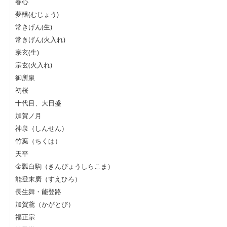
春心
夢醸(むじょう)
常きげん(生)
常きげん(火入れ)
宗玄(生)
宗玄(火入れ)
御所泉
初桜
十代目、大日盛
加賀ノ月
神泉（しんせん）
竹葉（ちくは）
天平
金瓢白駒（きんぴょうしらこま）
能登末廣（すえひろ）
長生舞・能登路
加賀鳶（かがとび）
福正宗