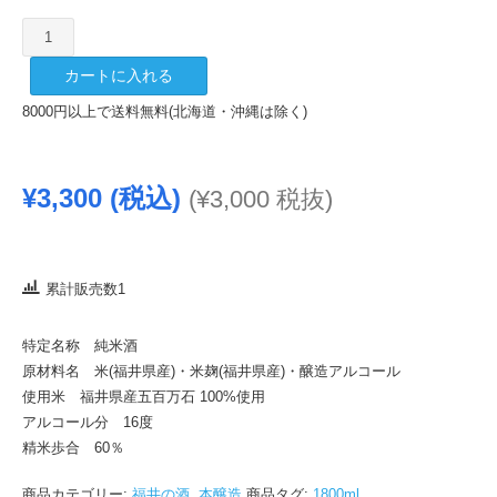
越
前
カートに入れる
岬
純
8000円以上で送料無料(北海道・沖縄は除く)
米
酒
1800ml
¥
3,300
(税込)
(
¥
3,000
税抜)
個
累計販売数1
特定名称 純米酒
原材料名 米(福井県産)・米麹(福井県産)・醸造アルコール
使用米 福井県産五百万石 100%使用
アルコール分 16度
精米歩合 60％
商品カテゴリー:
福井の酒
,
本醸造
商品タグ:
1800ml