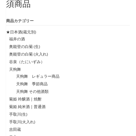
須商品
商品カテゴリー
★日本酒(蔵元別)
福井の酒
奥能登の白菊 (生)
奥能登の白菊 (火入れ)
谷泉（たにいずみ）
天狗舞
天狗舞 レギュラー商品
天狗舞 季節商品
天狗舞 その他酒類
菊姫 吟醸酒 | 焼酎
菊姫 純米酒 | 普通酒
手取川(生)
手取川(火入れ)
吉田蔵