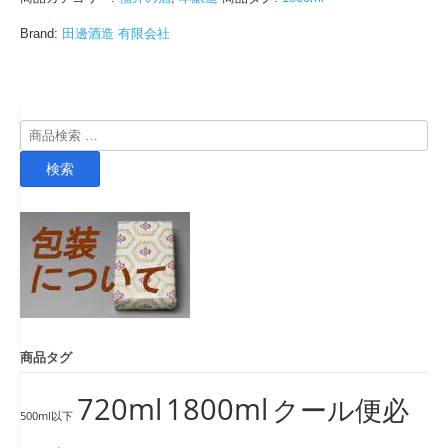
Brand:
田邊酒造 有限会社
検
索
検索
対
象:
商品タグ
720ml
1800ml
クール便必
500ml以下