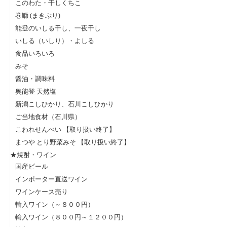
このわた・干しくちこ
巻鰤 (まきぶり)
能登のいしる干し、一夜干し
いしる（いしり）・よしる
食品いろいろ
みそ
醤油・調味料
奥能登 天然塩
新潟こしひかり、石川こしひかり
ご当地食材（石川県）
こわれせんべい 【取り扱い終了】
まつや とり野菜みそ 【取り扱い終了】
★焼酎・ワイン
国産ビール
インポーター直送ワイン
ワインケース売り
輸入ワイン（～８００円）
輸入ワイン（８００円～１２００円）