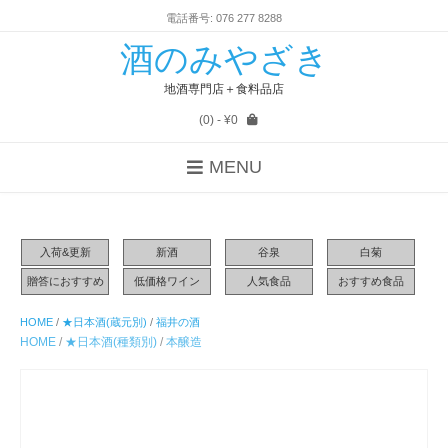
電話番号: 076 277 8288
酒のみやざき
地酒専門店＋食料品店
(0)
- ¥0
MENU
入荷&更新
新酒
谷泉
白菊
贈答におすすめ
低価格ワイン
人気食品
おすすめ食品
HOME
/
★日本酒(蔵元別)
/
福井の酒
HOME
/
★日本酒(種類別)
/
本醸造