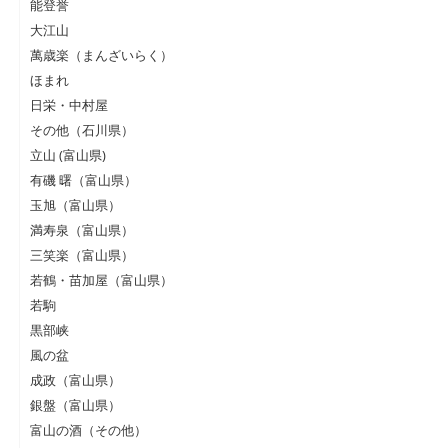
能登誉
大江山
萬歳楽（まんざいらく）
ほまれ
日栄・中村屋
その他（石川県）
立山 (富山県)
有磯 曙（富山県）
玉旭（富山県）
満寿泉（富山県）
三笑楽（富山県）
若鶴・苗加屋（富山県）
若駒
黒部峡
風の盆
成政（富山県）
銀盤（富山県）
富山の酒（その他）