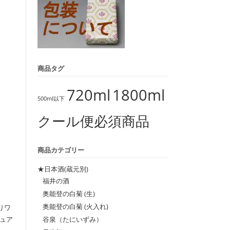
商品タグ
720ml
1800ml
500ml以下
クール便必須商品
商品カテゴリー
★日本酒(蔵元別)
福井の酒
奥能登の白菊 (生)
奥能登の白菊 (火入れ)
りワ
谷泉（たにいずみ）
ュア