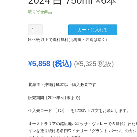
2024 白 750ml ×6本
取り寄せ商品
【TO】
カートに入れる
グ
8000円以上で送料無料(北海道・沖縄は除く)
ラ
ン
ト
¥
5,858
(税込)
(
¥
5,325
税抜)
バ
ー
ジ
ジ
北海道・沖縄は60本以上購入必要です
ー
販売期間【2026年5月末まで】
ビ
ー
仕入先コード 【TO】 を12本以上注文をお願いします。
32
シ
オーストラリアの銘醸地バロッサ・ヴァレーで５世代にわた
ャ
インを造り続ける名門ワイナリー『グラント バージ』のカジ
ル