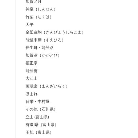
加賀ノ月
神泉（しんせん）
竹葉（ちくは）
天平
金瓢白駒（きんぴょうしらこま）
能登末廣（すえひろ）
長生舞・能登路
加賀鳶（かがとび）
福正宗
能登誉
大江山
萬歳楽（まんざいらく）
ほまれ
日栄・中村屋
その他（石川県）
立山 (富山県)
有磯 曙（富山県）
玉旭（富山県）