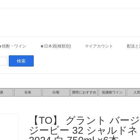
★焼酎・ワイン
★日本酒(種類別)
マイアカウント
配送と
酒
谷泉
白菊
贈答におすすめ
低価格ワイン
人
【TO】 グラント バージ
ジービー 32 シャルドネ