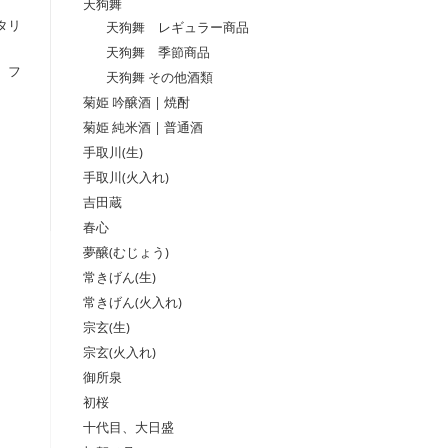
天狗舞
タリ
天狗舞 レギュラー商品
天狗舞 季節商品
、フ
天狗舞 その他酒類
菊姫 吟醸酒 | 焼酎
菊姫 純米酒 | 普通酒
手取川(生)
手取川(火入れ)
吉田蔵
春心
夢醸(むじょう)
常きげん(生)
常きげん(火入れ)
宗玄(生)
宗玄(火入れ)
御所泉
初桜
十代目、大日盛