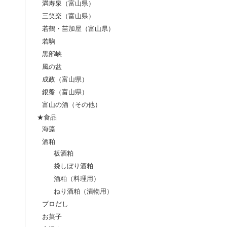
満寿泉（富山県）
三笑楽（富山県）
若鶴・苗加屋（富山県）
若駒
黒部峡
風の盆
成政（富山県）
銀盤（富山県）
富山の酒（その他）
★食品
海藻
酒粕
板酒粕
袋しぼり酒粕
酒粕（料理用）
ねり酒粕（漬物用）
プロだし
お菓子