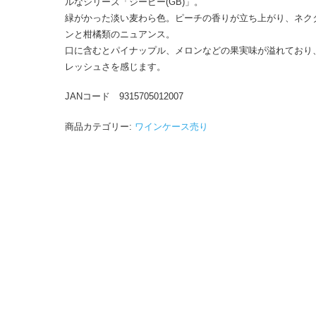
ルなシリーズ「ジービー(GB)」。
ド
緑がかった淡い麦わら色。ピーチの香りが立ち上がり、ネク
ネ
ンと柑橘類のニュアンス。
2024
口に含むとパイナップル、メロンなどの果実味が溢れており
白
レッシュさを感じます。
750ml
×6
JANコード 9315705012007
本
個
商品カテゴリー:
ワインケース売り