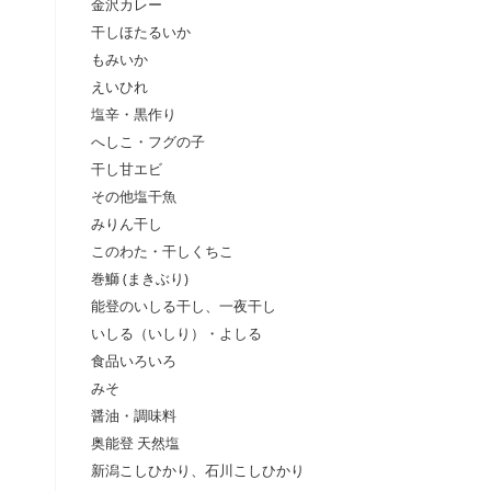
金沢カレー
干しほたるいか
もみいか
えいひれ
塩辛・黒作り
へしこ・フグの子
干し甘エビ
その他塩干魚
みりん干し
このわた・干しくちこ
巻鰤 (まきぶり)
能登のいしる干し、一夜干し
いしる（いしり）・よしる
食品いろいろ
みそ
醤油・調味料
奥能登 天然塩
新潟こしひかり、石川こしひかり