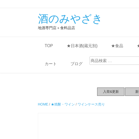
酒のみやざき
地酒専門店＋食料品店
TOP
★日本酒(蔵元別)
★食品
検
索
カート
ブログ
対
象:
入荷&更新
新
HOME
/
★焼酎・ワイン
/
ワインケース売り