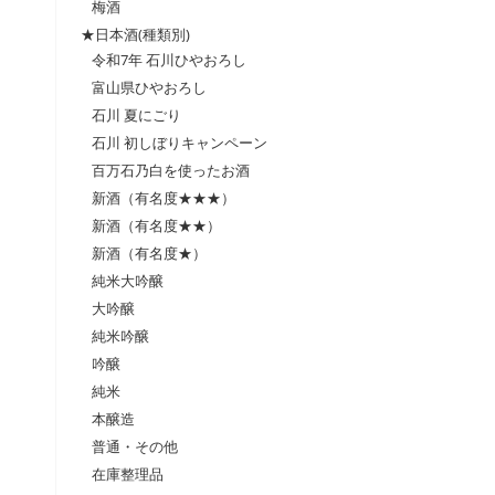
梅酒
★日本酒(種類別)
令和7年 石川ひやおろし
富山県ひやおろし
石川 夏にごり
石川 初しぼりキャンペーン
百万石乃白を使ったお酒
新酒（有名度★★★）
新酒（有名度★★）
新酒（有名度★）
純米大吟醸
大吟醸
純米吟醸
吟醸
純米
本醸造
普通・その他
在庫整理品