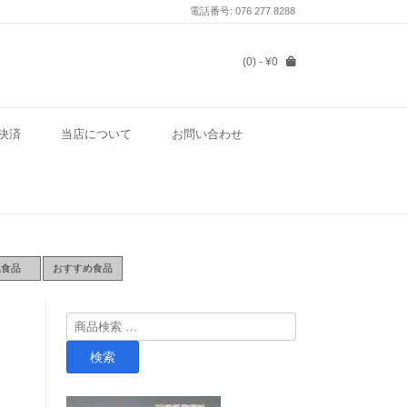
電話番号: 076 277 8288
(0)
- ¥0
決済
当店について
お問い合わせ
気食品
おすすめ食品
検
索
検索
対
象: