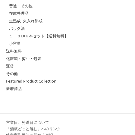
普通・その他
在庫整理品
生熟成+火入れ熟成
パック酒
１．８L×６本セット【送料無料】
小容量
送料無料
化粧箱・熨斗・包装
運賃
その他
Featured Product Collection
新着商品
営業日、発送日について
「酒蔵どっと混む」へのリンク