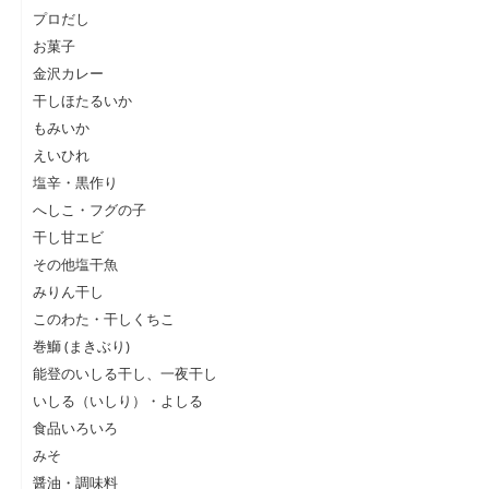
プロだし
お菓子
金沢カレー
干しほたるいか
もみいか
えいひれ
塩辛・黒作り
へしこ・フグの子
干し甘エビ
その他塩干魚
みりん干し
このわた・干しくちこ
巻鰤 (まきぶり)
能登のいしる干し、一夜干し
いしる（いしり）・よしる
食品いろいろ
みそ
醤油・調味料