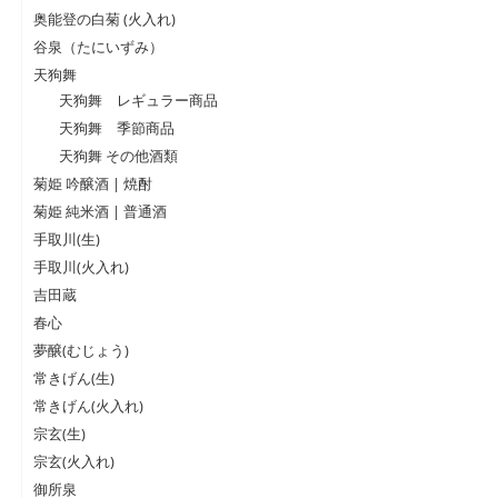
奥能登の白菊 (火入れ)
谷泉（たにいずみ）
天狗舞
天狗舞 レギュラー商品
天狗舞 季節商品
天狗舞 その他酒類
菊姫 吟醸酒 | 焼酎
菊姫 純米酒 | 普通酒
手取川(生)
手取川(火入れ)
吉田蔵
春心
夢醸(むじょう)
常きげん(生)
常きげん(火入れ)
宗玄(生)
宗玄(火入れ)
御所泉