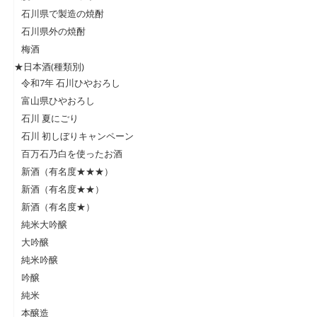
石川県で製造の焼酎
石川県外の焼酎
梅酒
★日本酒(種類別)
令和7年 石川ひやおろし
富山県ひやおろし
石川 夏にごり
石川 初しぼりキャンペーン
百万石乃白を使ったお酒
新酒（有名度★★★）
新酒（有名度★★）
新酒（有名度★）
純米大吟醸
大吟醸
純米吟醸
吟醸
純米
本醸造