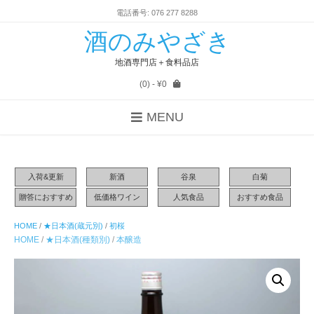
電話番号: 076 277 8288
酒のみやざき
地酒専門店＋食料品店
(0)
- ¥0
MENU
入荷&更新
新酒
谷泉
白菊
贈答におすすめ
低価格ワイン
人気食品
おすすめ食品
HOME
/
★日本酒(蔵元別)
/
初桜
HOME
/
★日本酒(種類別)
/
本醸造