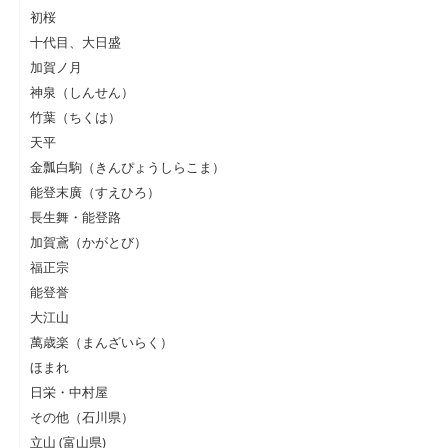
初桜
十代目、大日盛
加賀ノ月
神泉（しんせん）
竹葉（ちくは）
天平
金瓢白駒（きんぴょうしらこま）
能登末廣（すえひろ）
長生舞・能登路
加賀鳶（かがとび）
福正宗
能登誉
大江山
萬歳楽（まんざいらく）
ほまれ
日栄・中村屋
その他（石川県）
立山 (富山県)