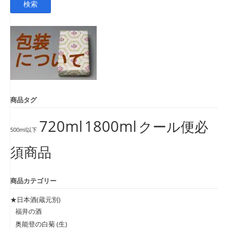
検索
対
象:
商品タグ
720ml
1800ml
クール便必
500ml以下
須商品
商品カテゴリー
★日本酒(蔵元別)
福井の酒
奥能登の白菊 (生)