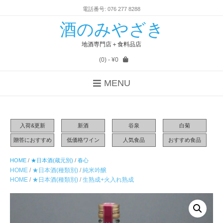
電話番号: 076 277 8288
酒のみやざき
地酒専門店＋食料品店
(0)
- ¥0
MENU
入荷&更新
新酒
谷泉
白菊
贈答におすすめ
低価格ワイン
人気食品
おすすめ食品
HOME
/
★日本酒(蔵元別)
/
春心
HOME
/
★日本酒(種類別)
/
純米吟醸
HOME
/
★日本酒(種類別)
/
生熟成+火入れ熟成