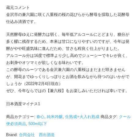
蔵元コメント
金沢市の兼六園に咲く八重桜の桜の花びらから酵母を採取した花酵母
仕込み清酒です。
天然酵母ゆえに発酵力は弱く、毎年低アルコールにとどまり、糖分が
多く醪に残存するため、本来は甘口になりやすいのですが、今年は発
酵がやや旺盛気味に進んだため、甘さも程良く仕上がりました。
アルコール分は16度で標準より少し高めでジューシーでキレが良く、
お刺身やオツマミが欲しくなる味わいです。
この酵母のルーツである金沢兼六園の八重桜はまだまだ咲きません
が、開花までゆっくりしっぽりとお酒を飲みながら待つのはいかがで
しょうか（2022年2月4日現在）
ぜひ、今年ならではの【兼六桜】をお楽しみいただければ幸いです。
日本酒度マイナス1
商品カテゴリー:
春心
,
純米吟醸
,
生熟成+火入れ熟成
商品タグ:
クール
便必須商品
,
500ml以下
Brand:
合同会社 西出酒造