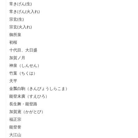
常きげん(生)
常きげん(火入れ)
宗玄(生)
宗玄(火入れ)
御所泉
初桜
十代目、大日盛
加賀ノ月
神泉（しんせん）
竹葉（ちくは）
天平
金瓢白駒（きんぴょうしらこま）
能登末廣（すえひろ）
長生舞・能登路
加賀鳶（かがとび）
福正宗
能登誉
大江山