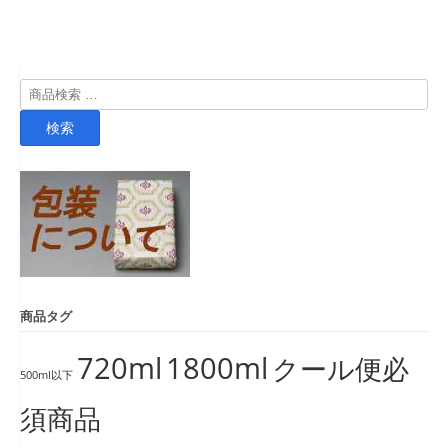
検
索
検索
対
象:
商品タグ
720ml
1800ml
クール便必
500ml以下
須商品