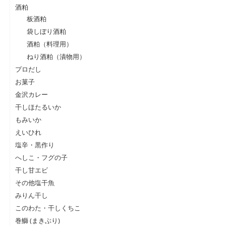
酒粕
板酒粕
袋しぼり酒粕
酒粕（料理用）
ねり酒粕（漬物用）
プロだし
お菓子
金沢カレー
干しほたるいか
もみいか
えいひれ
塩辛・黒作り
へしこ・フグの子
干し甘エビ
その他塩干魚
みりん干し
このわた・干しくちこ
巻鰤 (まきぶり)