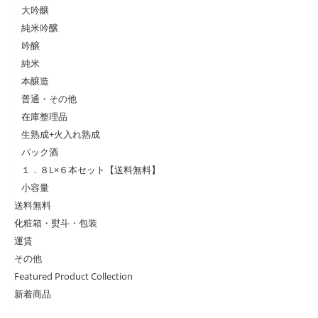
大吟醸
純米吟醸
吟醸
純米
本醸造
普通・その他
在庫整理品
生熟成+火入れ熟成
パック酒
１．８L×６本セット【送料無料】
小容量
送料無料
化粧箱・熨斗・包装
運賃
その他
Featured Product Collection
新着商品