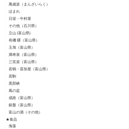
萬歳楽（まんざいらく）
ほまれ
日栄・中村屋
その他（石川県）
立山 (富山県)
有磯 曙（富山県）
玉旭（富山県）
満寿泉（富山県）
三笑楽（富山県）
若鶴・苗加屋（富山県）
若駒
黒部峡
風の盆
成政（富山県）
銀盤（富山県）
富山の酒（その他）
★食品
海藻