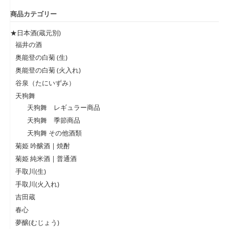
商品カテゴリー
★日本酒(蔵元別)
福井の酒
奥能登の白菊 (生)
奥能登の白菊 (火入れ)
谷泉（たにいずみ）
天狗舞
天狗舞 レギュラー商品
天狗舞 季節商品
天狗舞 その他酒類
菊姫 吟醸酒 | 焼酎
菊姫 純米酒 | 普通酒
手取川(生)
手取川(火入れ)
吉田蔵
春心
夢醸(むじょう)