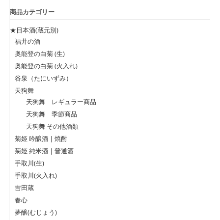
商品カテゴリー
★日本酒(蔵元別)
福井の酒
奥能登の白菊 (生)
奥能登の白菊 (火入れ)
谷泉（たにいずみ）
天狗舞
天狗舞 レギュラー商品
天狗舞 季節商品
天狗舞 その他酒類
菊姫 吟醸酒 | 焼酎
菊姫 純米酒 | 普通酒
手取川(生)
手取川(火入れ)
吉田蔵
春心
夢醸(むじょう)