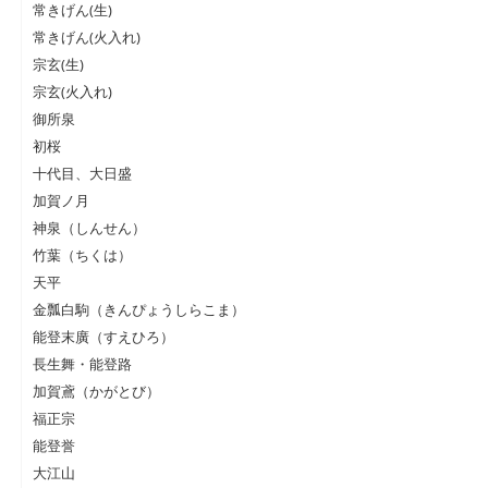
常きげん(生)
常きげん(火入れ)
宗玄(生)
宗玄(火入れ)
御所泉
初桜
十代目、大日盛
加賀ノ月
神泉（しんせん）
竹葉（ちくは）
天平
金瓢白駒（きんぴょうしらこま）
能登末廣（すえひろ）
長生舞・能登路
加賀鳶（かがとび）
福正宗
能登誉
大江山