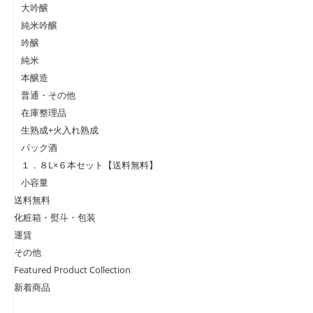
大吟醸
純米吟醸
吟醸
純米
本醸造
普通・その他
在庫整理品
生熟成+火入れ熟成
パック酒
１．８L×６本セット【送料無料】
小容量
送料無料
化粧箱・熨斗・包装
運賃
その他
Featured Product Collection
新着商品