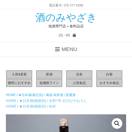
電話番号: 076 277 8288
酒のみやざき
地酒専門店＋食料品店
(0)
- ¥0
MENU
入荷&更新
新酒
谷泉
白菊
贈答におすすめ
低価格ワイン
人気食品
おすすめ食品
HOME
/
★日本酒(蔵元別)
/
菊姫 純米酒 | 普通酒
HOME
/
★日本酒(種類別)
/
令和7年 石川ひやおろし
HOME
/
★日本酒(種類別)
/
純米