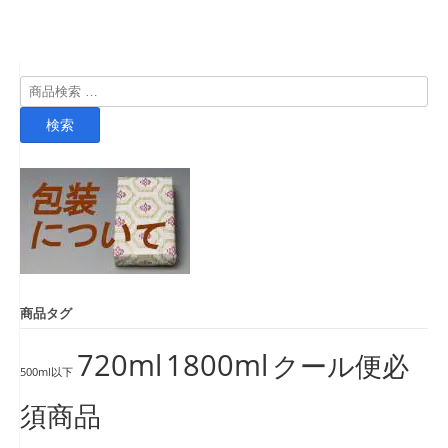
検
索
検索
対
象:
商品タグ
720ml
1800ml
クール便必
500ml以下
須商品