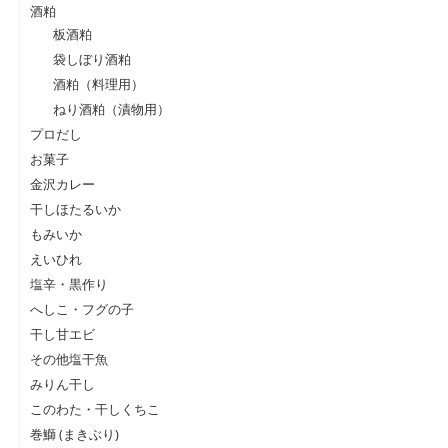
酒粕
板酒粕
袋しぼり酒粕
酒粕（料理用）
ねり酒粕（漬物用）
プロだし
お菓子
金沢カレー
干しほたるいか
もみいか
えいひれ
塩辛・黒作り
へしこ・フグの子
干し甘エビ
その他塩干魚
みりん干し
このわた・干しくちこ
巻鰤 (まきぶり)