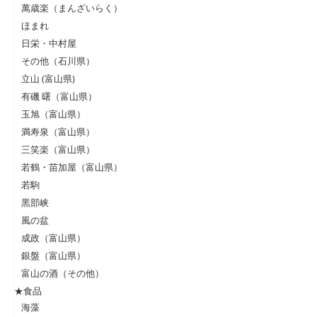
萬歳楽（まんざいらく）
ほまれ
日栄・中村屋
その他（石川県）
立山 (富山県)
有磯 曙（富山県）
玉旭（富山県）
満寿泉（富山県）
三笑楽（富山県）
若鶴・苗加屋（富山県）
若駒
黒部峡
風の盆
成政（富山県）
銀盤（富山県）
富山の酒（その他）
★食品
海藻