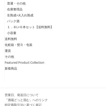
普通・その他
在庫整理品
生熟成+火入れ熟成
パック酒
１．８L×６本セット【送料無料】
小容量
送料無料
化粧箱・熨斗・包装
運賃
その他
Featured Product Collection
新着商品
営業日、発送日について
「酒蔵どっと混む」へのリンク
特定商取引法に基づく表記