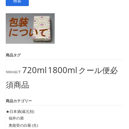
検索
対
象:
商品タグ
720ml
1800ml
クール便必
500ml以下
須商品
商品カテゴリー
★日本酒(蔵元別)
福井の酒
奥能登の白菊 (生)