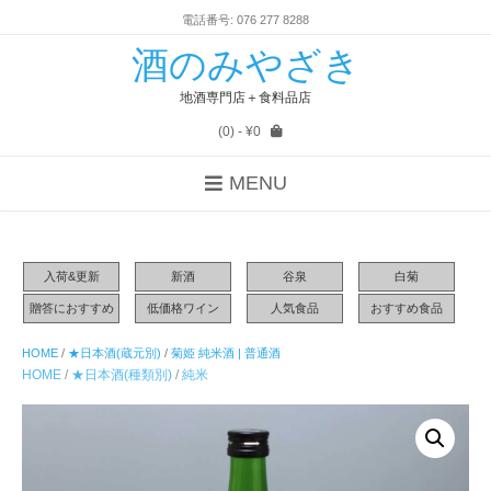
電話番号: 076 277 8288
酒のみやざき
地酒専門店＋食料品店
(0)
- ¥0
MENU
入荷&更新
新酒
谷泉
白菊
贈答におすすめ
低価格ワイン
人気食品
おすすめ食品
HOME
/
★日本酒(蔵元別)
/
菊姫 純米酒 | 普通酒
HOME
/
★日本酒(種類別)
/
純米