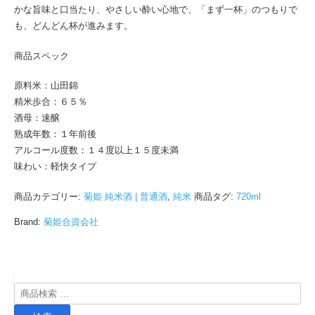
かな旨味と口当たり、やさしい酔い心地で、「まず一杯」のつもりで
も、どんどん杯が進みます。
商品スペック
原料米：山田錦
精米歩合：６５％
酒母：速醸
熟成年数：１年前後
アルコール度数：１４度以上１５度未満
味わい：軽快タイプ
商品カテゴリー:
菊姫 純米酒 | 普通酒
,
純米
商品タグ:
720ml
Brand:
菊姫合資会社
検
索