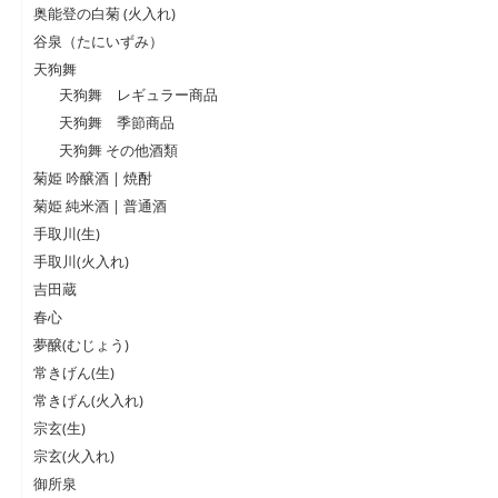
奥能登の白菊 (火入れ)
谷泉（たにいずみ）
天狗舞
天狗舞 レギュラー商品
天狗舞 季節商品
天狗舞 その他酒類
菊姫 吟醸酒 | 焼酎
菊姫 純米酒 | 普通酒
手取川(生)
手取川(火入れ)
吉田蔵
春心
夢醸(むじょう)
常きげん(生)
常きげん(火入れ)
宗玄(生)
宗玄(火入れ)
御所泉