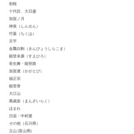
初桜
十代目、大日盛
加賀ノ月
神泉（しんせん）
竹葉（ちくは）
天平
金瓢白駒（きんぴょうしらこま）
能登末廣（すえひろ）
長生舞・能登路
加賀鳶（かがとび）
福正宗
能登誉
大江山
萬歳楽（まんざいらく）
ほまれ
日栄・中村屋
その他（石川県）
立山 (富山県)