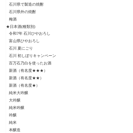
石川県で製造の焼酎
石川県外の焼酎
梅酒
★日本酒(種類別)
令和7年 石川ひやおろし
富山県ひやおろし
石川 夏にごり
石川 初しぼりキャンペーン
百万石乃白を使ったお酒
新酒（有名度★★★）
新酒（有名度★★）
新酒（有名度★）
純米大吟醸
大吟醸
純米吟醸
吟醸
純米
本醸造