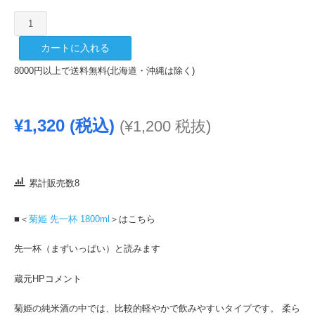
菊
姫
カートに入れる
純
米
8000円以上で送料無料(北海道・沖縄は除く)
酒
先
一
¥
1,320
(税込)
(
¥
1,200
税抜)
杯
720ml
個
累計販売数8
■＜
菊姫 先一杯 1800ml
＞はこちら
先一杯（まずいっぱい）と読みます
蔵元HPコメント
菊姫の純米酒の中では、比較的軽やかで飲みやすいタイプです。 柔ら