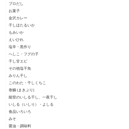
プロだし
お菓子
金沢カレー
干しほたるいか
もみいか
えいひれ
塩辛・黒作り
へしこ・フグの子
干し甘エビ
その他塩干魚
みりん干し
このわた・干しくちこ
巻鰤 (まきぶり)
能登のいしる干し、一夜干し
いしる（いしり）・よしる
食品いろいろ
みそ
醤油・調味料