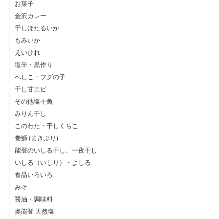
お菓子
金沢カレー
干しほたるいか
もみいか
えいひれ
塩辛・黒作り
へしこ・フグの子
干し甘エビ
その他塩干魚
みりん干し
このわた・干しくちこ
巻鰤 (まきぶり)
能登のいしる干し、一夜干し
いしる（いしり）・よしる
食品いろいろ
みそ
醤油・調味料
奥能登 天然塩