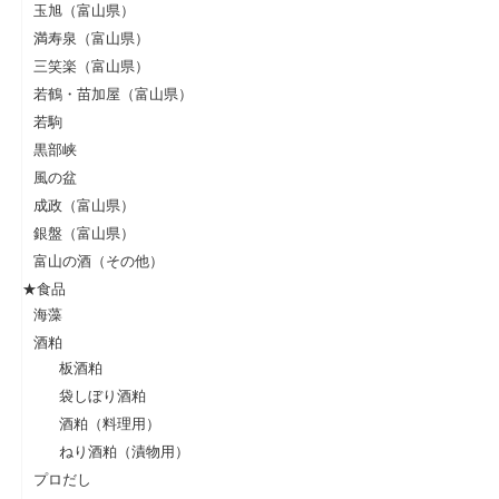
玉旭（富山県）
満寿泉（富山県）
三笑楽（富山県）
若鶴・苗加屋（富山県）
若駒
黒部峡
風の盆
成政（富山県）
銀盤（富山県）
富山の酒（その他）
★食品
海藻
酒粕
板酒粕
袋しぼり酒粕
酒粕（料理用）
ねり酒粕（漬物用）
プロだし