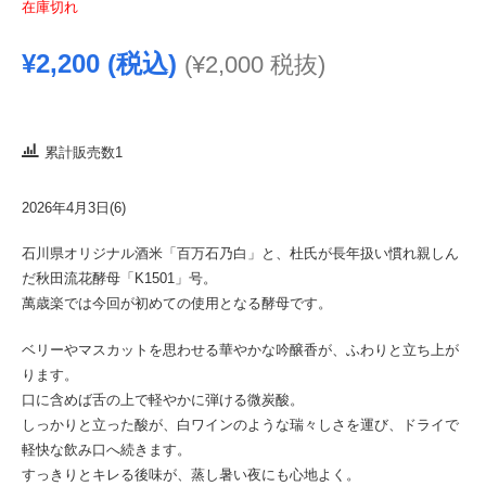
在庫切れ
¥
2,200
(税込)
(
¥
2,000
税抜)
累計販売数1
2026年4月3日(6)
石川県オリジナル酒米「百万石乃白」と、杜氏が長年扱い慣れ親しん
だ秋田流花酵母「K1501」号。
萬歳楽では今回が初めての使用となる酵母です。
ベリーやマスカットを思わせる華やかな吟醸香が、ふわりと立ち上が
ります。
口に含めば舌の上で軽やかに弾ける微炭酸。
しっかりと立った酸が、白ワインのような瑞々しさを運び、ドライで
軽快な飲み口へ続きます。
すっきりとキレる後味が、蒸し暑い夜にも心地よく。