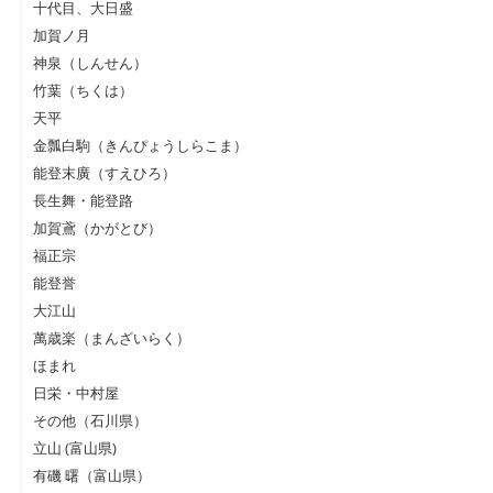
十代目、大日盛
加賀ノ月
神泉（しんせん）
竹葉（ちくは）
天平
金瓢白駒（きんぴょうしらこま）
能登末廣（すえひろ）
長生舞・能登路
加賀鳶（かがとび）
福正宗
能登誉
大江山
萬歳楽（まんざいらく）
ほまれ
日栄・中村屋
その他（石川県）
立山 (富山県)
有磯 曙（富山県）