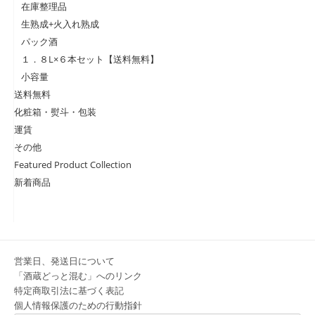
在庫整理品
生熟成+火入れ熟成
パック酒
１．８L×６本セット【送料無料】
小容量
送料無料
化粧箱・熨斗・包装
運賃
その他
Featured Product Collection
新着商品
営業日、発送日について
「酒蔵どっと混む」へのリンク
特定商取引法に基づく表記
個人情報保護のための行動指針