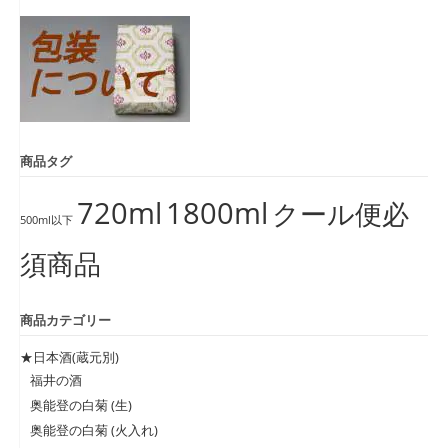
象:
商品タグ
720ml
1800ml
クール便必
500ml以下
須商品
商品カテゴリー
★日本酒(蔵元別)
福井の酒
奥能登の白菊 (生)
奥能登の白菊 (火入れ)