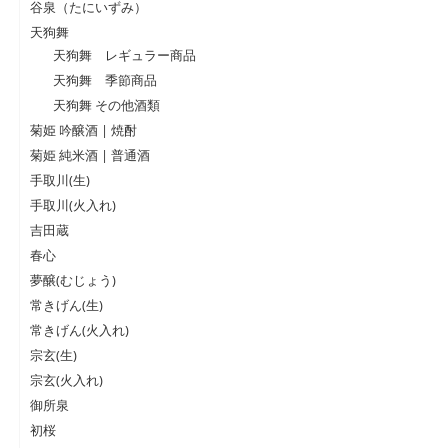
谷泉（たにいずみ）
天狗舞
天狗舞 レギュラー商品
天狗舞 季節商品
天狗舞 その他酒類
菊姫 吟醸酒 | 焼酎
菊姫 純米酒 | 普通酒
手取川(生)
手取川(火入れ)
吉田蔵
春心
夢醸(むじょう)
常きげん(生)
常きげん(火入れ)
宗玄(生)
宗玄(火入れ)
御所泉
初桜