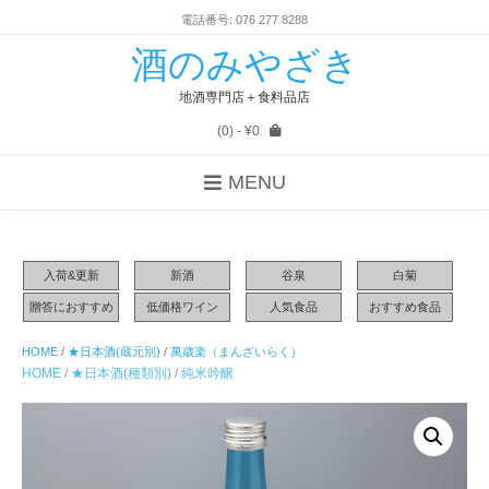
電話番号: 076 277 8288
酒のみやざき
地酒専門店＋食料品店
(0)
- ¥0
MENU
入荷&更新
新酒
谷泉
白菊
贈答におすすめ
低価格ワイン
人気食品
おすすめ食品
HOME
/
★日本酒(蔵元別)
/
萬歳楽（まんざいらく）
HOME
/
★日本酒(種類別)
/
純米吟醸