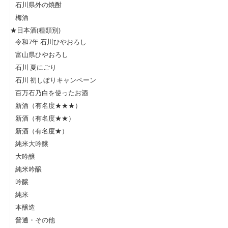
石川県外の焼酎
梅酒
★日本酒(種類別)
令和7年 石川ひやおろし
富山県ひやおろし
石川 夏にごり
石川 初しぼりキャンペーン
百万石乃白を使ったお酒
新酒（有名度★★★）
新酒（有名度★★）
新酒（有名度★）
純米大吟醸
大吟醸
純米吟醸
吟醸
純米
本醸造
普通・その他