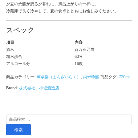
夕立の余韻が残る夕暮れに、風呂上がりの一杯に。
冷蔵庫で良く冷やして、夏の食卓とともにお愉しみください。
スペック
項目
内容
酒米
百万石乃白
精米歩合
60%
アルコール分
16度
商品カテゴリー:
萬歳楽（まんざいらく）
,
純米吟醸
商品タグ:
720ml
Brand:
株式会社 小堀酒造店
検
索
検索
対