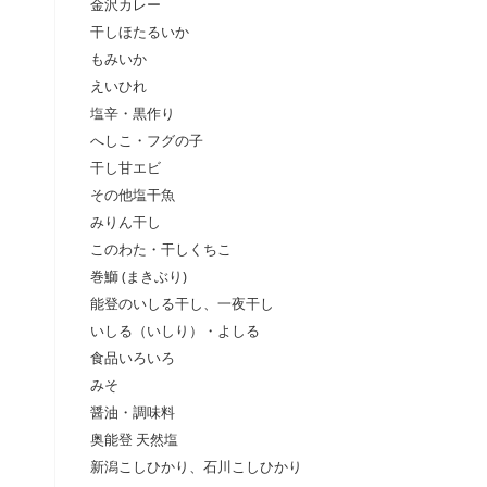
金沢カレー
干しほたるいか
もみいか
えいひれ
塩辛・黒作り
へしこ・フグの子
干し甘エビ
その他塩干魚
みりん干し
このわた・干しくちこ
巻鰤 (まきぶり)
能登のいしる干し、一夜干し
いしる（いしり）・よしる
食品いろいろ
みそ
醤油・調味料
奥能登 天然塩
新潟こしひかり、石川こしひかり