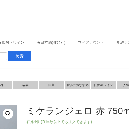
★焼酎・ワイン
★日本酒(種類別)
マイアカウント
配送と
酒
谷泉
白菊
贈答におすすめ
低価格ワイン
人
ミケランジェロ 赤 750m
在庫4個 (在庫数以上でも注文できます)