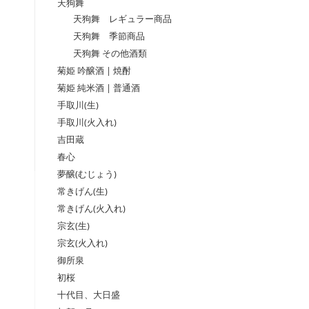
天狗舞
天狗舞 レギュラー商品
天狗舞 季節商品
天狗舞 その他酒類
菊姫 吟醸酒 | 焼酎
菊姫 純米酒 | 普通酒
手取川(生)
手取川(火入れ)
吉田蔵
春心
夢醸(むじょう)
常きげん(生)
常きげん(火入れ)
宗玄(生)
宗玄(火入れ)
御所泉
初桜
十代目、大日盛