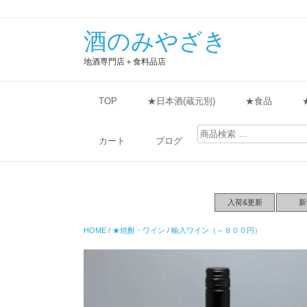
酒のみやざき
地酒専門店＋食料品店
TOP
★日本酒(蔵元別)
★食品
検
索
カート
ブログ
対
象:
入荷&更新
新
HOME
/
★焼酎・ワイン
/
輸入ワイン（～８００円）