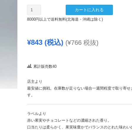
ミ
カートに入れる
ケ
8000円以上で送料無料(北海道・沖縄は除く)
ラ
ン
ジ
¥
843
(税込)
(
¥
766
税抜)
ェ
ロ
赤
750ml
累計販売数40
個
店主より
最安値に挑戦。在庫数が足りない場合一週間程度で取り寄せ
す。
ラベルより
赤い果実やチョコレートなどの濃縮された香り。
口当たりは柔らかく、果実味豊かでバランスのとれた味わい