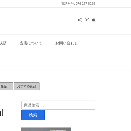
電話番号: 076 277 8288
(0)
- ¥0
決済
当店について
お問い合わせ
気食品
おすすめ食品
検
l
索
検索
対
象: