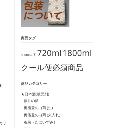
商品タグ
720ml
1800ml
500ml以下
クール便必須商品
商品カテゴリー
ま
★日本酒(蔵元別)
福井の酒
奥能登の白菊 (生)
奥能登の白菊 (火入れ)
谷泉（たにいずみ）
のワ