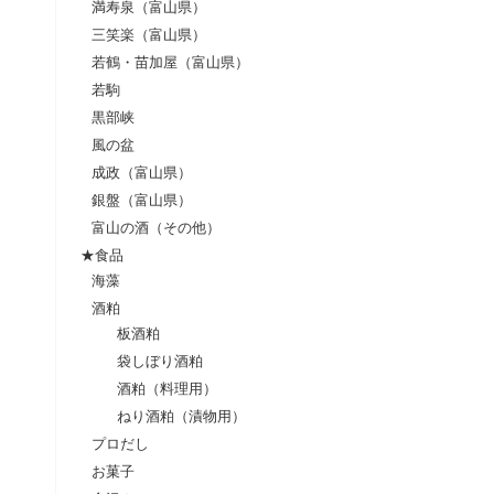
満寿泉（富山県）
三笑楽（富山県）
若鶴・苗加屋（富山県）
若駒
黒部峡
風の盆
成政（富山県）
銀盤（富山県）
富山の酒（その他）
★食品
海藻
酒粕
板酒粕
袋しぼり酒粕
酒粕（料理用）
ねり酒粕（漬物用）
プロだし
お菓子