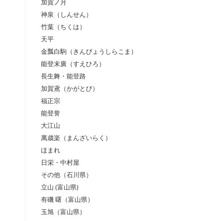
加賀ノ月
神泉（しんせん）
竹葉（ちくは）
天平
金瓢白駒（きんぴょうしらこま）
能登末廣（すえひろ）
長生舞・能登路
加賀鳶（かがとび）
福正宗
能登誉
大江山
萬歳楽（まんざいらく）
ほまれ
日栄・中村屋
その他（石川県）
立山 (富山県)
有磯 曙（富山県）
玉旭（富山県）