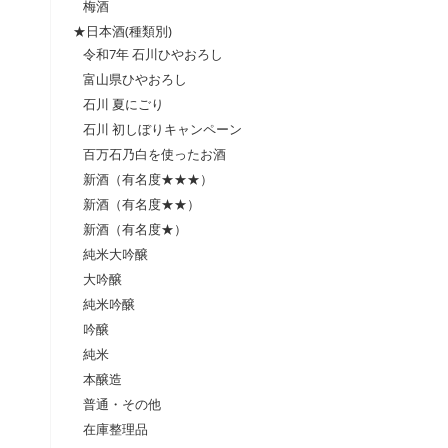
梅酒
★日本酒(種類別)
令和7年 石川ひやおろし
富山県ひやおろし
石川 夏にごり
石川 初しぼりキャンペーン
百万石乃白を使ったお酒
新酒（有名度★★★）
新酒（有名度★★）
新酒（有名度★）
純米大吟醸
大吟醸
純米吟醸
吟醸
純米
本醸造
普通・その他
在庫整理品