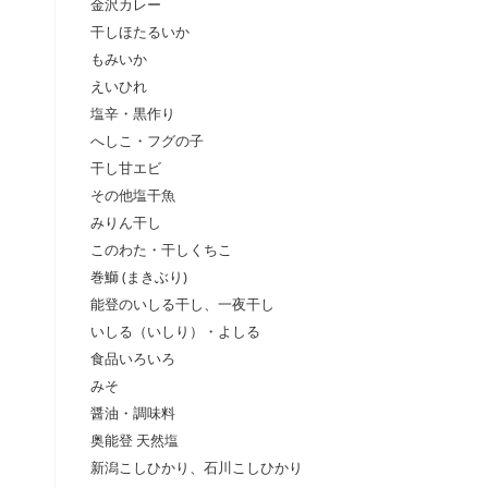
金沢カレー
干しほたるいか
もみいか
えいひれ
塩辛・黒作り
へしこ・フグの子
干し甘エビ
その他塩干魚
みりん干し
このわた・干しくちこ
巻鰤 (まきぶり)
能登のいしる干し、一夜干し
いしる（いしり）・よしる
食品いろいろ
みそ
醤油・調味料
奥能登 天然塩
新潟こしひかり、石川こしひかり