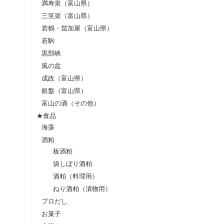
満寿泉（富山県）
三笑楽（富山県）
若鶴・苗加屋（富山県）
若駒
黒部峡
風の盆
成政（富山県）
銀盤（富山県）
富山の酒（その他）
★食品
海藻
酒粕
板酒粕
袋しぼり酒粕
酒粕（料理用）
ねり酒粕（漬物用）
プロだし
お菓子