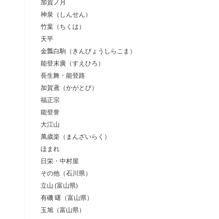
加賀ノ月
神泉（しんせん）
竹葉（ちくは）
天平
金瓢白駒（きんぴょうしらこま）
能登末廣（すえひろ）
長生舞・能登路
加賀鳶（かがとび）
福正宗
能登誉
大江山
萬歳楽（まんざいらく）
ほまれ
日栄・中村屋
その他（石川県）
立山 (富山県)
有磯 曙（富山県）
玉旭（富山県）