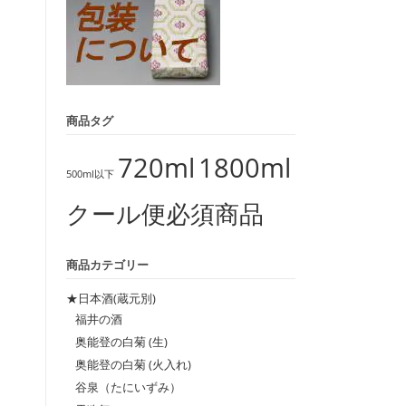
商品タグ
720ml
1800ml
500ml以下
クール便必須商品
商品カテゴリー
★日本酒(蔵元別)
福井の酒
奥能登の白菊 (生)
奥能登の白菊 (火入れ)
谷泉（たにいずみ）