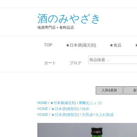
酒のみやざき
地酒専門店＋食料品店
TOP
★日本酒(蔵元別)
★食品
検
索
カート
ブログ
対
象:
入荷&更新
新
HOME
/
★日本酒(蔵元別)
/
夢醸(むじょう)
HOME
/
★日本酒(種類別)
/
純米
HOME
/
★日本酒(種類別)
/
生熟成+火入れ熟成