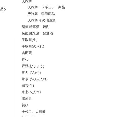
天狗舞
天狗舞 レギュラー商品
品タ
天狗舞 季節商品
天狗舞 その他酒類
菊姫 吟醸酒 | 焼酎
菊姫 純米酒 | 普通酒
手取川(生)
手取川(火入れ)
吉田蔵
春心
夢醸(むじょう)
常きげん(生)
常きげん(火入れ)
宗玄(生)
宗玄(火入れ)
御所泉
初桜
十代目、大日盛