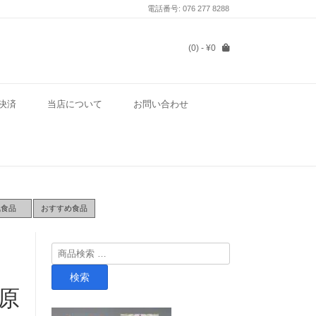
電話番号: 076 277 8288
(0)
- ¥0
決済
当店について
お問い合わせ
気食品
おすすめ食品
検
索
検索
対
生原
象: