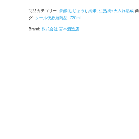
商品カテゴリー:
夢醸(むじょう)
,
純米
,
生熟成+火入れ熟成
商
グ:
クール便必須商品
,
720ml
Brand:
株式会社 宮本酒造店