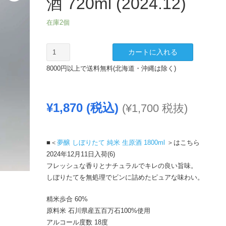
酒 720ml (2024.12)
在庫2個
夢
カートに入れる
醸
8000円以上で送料無料(北海道・沖縄は除く)
し
ぼ
り
¥
1,870
(税込)
(
¥
1,700
税抜)
た
て
純
米
■＜
夢醸 しぼりたて 純米 生原酒 1800ml
＞はこちら
生
2024年12月11日入荷(6)
原
フレッシュな香りとナチュラルでキレの良い旨味。
酒
しぼりたてを無処理でビンに詰めたピュアな味わい。
720ml
精米歩合 60%
(2024.12)
原料米 石川県産五百万石100%使用
個
アルコール度数 18度